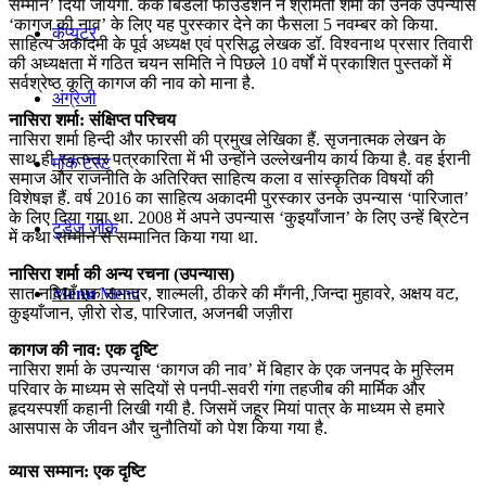
सम्मान’ दिया जायेगा. केके बिडला फाउंडेशन ने श्रीमती शर्मा को उनके उपन्यास
‘कागज की नाव’ के लिए यह पुरस्कार देने का फैसला 5 नवम्बर को किया.
कंप्यूटर
साहित्य अकादमी के पूर्व अध्यक्ष एवं प्रसिद्ध लेखक डॉ. विश्वनाथ प्रसार तिवारी
की अध्यक्षता में गठित चयन समिति ने पिछले 10 वर्षों में प्रकाशित पुस्तकों में
सर्वश्रेष्ठ कृति कागज की नाव को माना है.
अंग्रेजी
नासिरा शर्मा: संक्षिप्त परिचय
नासिरा शर्मा हिन्दी और फारसी की प्रमुख लेखिका हैं. सृजनात्मक लेखन के
साथ ही स्वतन्त्र पत्रकारिता में भी उन्होंने उल्लेखनीय कार्य किया है. वह ईरानी
मॉक टेस्ट
समाज और राजनीति के अतिरिक्त साहित्य कला व सांस्कृतिक विषयों की
विशेषज्ञ हैं. वर्ष 2016 का साहित्य अकादमी पुरस्कार उनके उपन्यास ‘पारिजात’
के लिए दिया गया था. 2008 में अपने उपन्यास ‘कुइयाँजान’ के लिए उन्हें ब्रिटेन
टुडेज जीके
में कथा सम्मान से सम्मानित किया गया था.
नासिरा शर्मा की अन्य रचना (उपन्यास)
Menu
Menu
सात नदियाँ एक समन्दर, शाल्मली, ठीकरे की मँगनी, जि़न्दा मुहावरे, अक्षय वट,
कुइयाँजान, ज़ीरो रोड, पारिजात, अजनबी जज़ीरा
कागज की नाव: एक दृष्टि
नासिरा शर्मा के उपन्यास ‘कागज की नाव’ में बिहार के एक जनपद के मुस्लिम
परिवार के माध्यम से सदियों से पनपी-सवरी गंगा तहजीब की मार्मिक और
हृदयस्पर्शी कहानी लिखी गयी है. जिसमें जहूर मियां पात्र के माध्यम से हमारे
आसपास के जीवन और चुनौतियों को पेश किया गया है.
व्यास सम्मान: एक दृष्टि