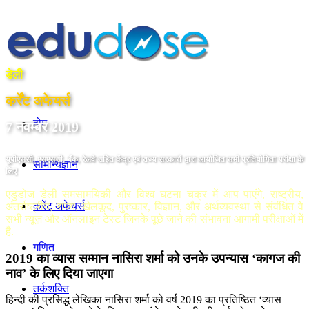
डेली
कर्रेंट अफेयर्स
होम
7 नवम्बर 2019
यूपीएससी, एसएससी, बैंक, रेलवे सहित केंद्र एबं राज्य सरकारों द्वारा आयोजित सभी प्रतियोगिता परीक्षा के
सामान्यज्ञान
लिए
एडुडोज डेली समसामयिकी और विश्व घटना चक्र में आप पाएंगे, राष्ट्रीय,
करेंट अफेयर्स
अंतर्राष्ट्रीय, राज्य, खेलकूद, पुरष्कार, विज्ञान, और अर्थव्यवस्था से संवंधित वे
सभी न्यूज़ और ऑनलाइन टेस्ट जिनके पूछे जाने की संभावना आगामी परीक्षाओं में
है.
गणित
2019 का व्‍यास सम्‍मान नासिरा शर्मा को उनके उपन्यास ‘कागज की
नाव’ के लिए दिया जाएगा
तर्कशक्ति
हिन्दी की प्रसिद्ध लेखिका नासिरा शर्मा को वर्ष 2019 का प्रतिष्ठित ‘व्यास