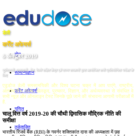
डेली
कर्रेंट अफेयर्स
होम
6 अक्टूबर 2019
यूपीएससी, एसएससी, बैंक, रेलवे सहित केंद्र एबं राज्य सरकारों द्वारा आयोजित सभी प्रतियोगिता परीक्षा के
सामान्यज्ञान
लिए
एडुडोज डेली समसामयिकी और विश्व घटना चक्र में आप पाएंगे, राष्ट्रीय,
करेंट अफेयर्स
अंतर्राष्ट्रीय, राज्य, खेलकूद, पुरष्कार, विज्ञान, और अर्थव्यवस्था से संवंधित वे
सभी न्यूज़ और ऑनलाइन टेस्ट जिनके पूछे जाने की संभावना आगामी परीक्षाओं में
है.
गणित
चालू वित्त वर्ष 2019-20 की चौथी द्विमासिक मौद्रिक नीति की
समीक्षा
तर्कशक्ति
भारतीय रिजर्व बैंक (RBI) के गवर्नर शक्तिकांत दास की अध्यक्षता में छह