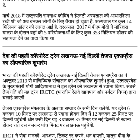
है.
मार्च 2018 में राष्ट्रपति रामनाथ कोविंद ने ईएनटी अस्पताल की आधारशिला
रखी थी जो अब बनकर लोगों के लिए तैयार हो चुका है. अस्पताल पर कुल 14
मिलियन डॉलर की लागत आई है. दरअसल, 2017 में पीएम मोदी ने मॉरिशस
यात्रा के दौरान वहां की 5 परियोजनाओं के लिए कुल 353 मिलियन डॉलर की
सहायता देने का वादा किया था.
देश की पहली कॉरपोरेट ट्रेन लखनऊ-नई दिल्‍ली तेजस एक्‍सप्रैस
का औपचारिक शुभारंभ
भारत की पहली कॉरपोरेट ट्रेन लखनऊ-नई दिल्‍ली तेजस एक्‍सप्रैस का 4
अक्टूबर 2019 से वाणिज्यिक संचालन का औपचारिक शुभारंभ हुआ. उत्‍तरप्रदेश
के मुख्‍यमंत्री योगी आदित्‍यानाथ ने इस ट्रेन को लखनऊ से रवाना किया. सबसे
तेज गति की यह ट्रेन IRCTC (भारतीय रेलवे खानपान और पर्यटन निगम) द्वारा
चलाई जाएगी.
तेजस एक्सप्रेस मंगलवार के अलावा सप्‍ताह के सभी दिन चलेगी. यह ट्रेन 6
बजकर 10 मिनट पर लखनऊ से रवाना होकर दिन में 12 बजकर 25 मिनट पर
दिल्‍ली पहुंचेगी और उसी दिन यह 3 बजकर 35 मिनट पर नई दिल्‍ली से रवाना
होकर रात दस बजकर पांच मिनट पर लखनऊ पहुंचेगी.
IRCT ने सेवा मानकों, आरक्षण, टिकट रद्द करने, धन वापसी, यात्रा बीमा के