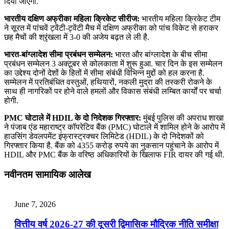
दिया जाएगा.
भारतीय दक्षिण अफ्रीका महिला क्रिकेट सीरीज:
भारतीय महिला क्रिकेट टीम
ने सूरत में पांचवें ट्वेंटी-ट्वेंटी मैच में दक्षिण अफ्रीका को पांच विकेट से हराकर
छह मैचों की श्रृंखला में 3-0 की अजेय बढ़त ले ली है.
भारत-बांग्‍लादेश सीमा प्रबंधन सम्‍मेलन:
भारत और बांग्‍लादेश के बीच सीमा
प्रबंधन सम्‍मेलन 3 अक्टूबर से कोलकाता में शुरू हुआ. चार दिन के इस सम्‍मेलन
का उद्देश्‍य दोनों देशों के हितों में सीमा संबंधी विभिन्‍न मुद्दों को हल करना है.
सम्‍मेलन में प्रतिबंधित वस्‍तुओं, हथियारों, नकली मुद्रा की तस्‍करी रोकने के
साथ ही नागरिकों पर होने वाले हमलों और विकास संबंधी लम्बित कार्यों पर चर्चा
होगी.
PMC घोटाले में HDIL के दो निदेशक गिरफ्तार:
मुंबई पुलिस की अपराध शाखा
ने पंजाब एंड महाराष्ट्र कॉपरेटिव बैंक (PMC) घोटाले में शामिल होने के आरोप में
हाउसिंग डेवलपमेंट इंफ्रास्ट्रक्चर लिमिटेड (HDIL) के दो निदेशकों को
गिरफ्तार किया है. बैंक को 4355 करोड़ रुपये का नुकसान पहुंचाने के आरोप में
HDIL और PMC बैंक के वरिष्ठ अधिकारियों के खिलाफ FIR दायर की गई थी.
नवीनतम सामायिक आलेख
June 7, 2026
वित्तीय वर्ष 2026-27 की दूसरी द्विमासिक मौद्रिक नीति समीक्षा