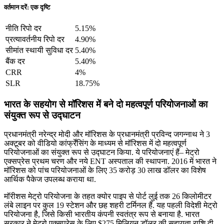
वर्तमान दरें: एक दृष्टि
नीति रिपो दर
5.15%
प्रत्‍यावर्तनीय रिपो दर
4.90%
सीमांत स्‍थायी सुविधा दर
5.40%
बैंक दर
5.40%
CRR
4%
SLR
18.75%
भारत के सहयोग से मॉरिशस में बने दो महत्‍वपूर्ण परियोजनाओं का
संयुक्‍त रूप से उद्घाटन
प्रधानमंत्री नरेन्‍द्र मोदी और मॉरिशस के प्रधानमंत्री प्रविन्‍द जगन्‍नाथ ने 3
अक्टूबर को वीडियो कांर्फ्रेंसिंग के माध्यम से मॉरिशस में दो महत्‍वपूर्ण
परियोजनाओं का संयुक्‍त रूप से उद्घाटन किया. ये परियोजनाएं हैं– मेट्रो
एक्‍सप्रेस प्रथम चरण और नये ENT अस्‍पताल की स्‍थापना. 2016 में भारत ने
मॉरिशस को पांच परियोजनाओं के लिए 35 करोड़ 30 लाख डॉलर का विशेष
आर्थिक पैकेज उपलब्‍ध कराया था.
मॉरीशस मेट्रो परियोजना के तहत क्योर पाइप से पोर्ट लुई तक 26 किलोमीटर
लंबे लाइन पर कुल 19 स्टेशन और छह शहरी टर्मिनल हैं. यह पहली विदेशी मेट्रो
परियोजना है, जिसे किसी भारतीय कंपनी स्वतंत्र रूप से बनाया है. भारत
सरकार ने मेट्रो एक्सप्रेस के लिए $275 मिलियन डॉलर की सहायता राशि दी