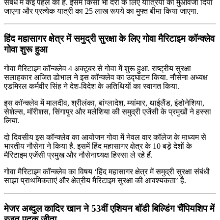
संबंध में कई पहल की है. इसमें किसी भी देरी के लिए यात्रियों को मुआवजा दिया
जाएगा और प्रत्‍येक यात्री का 25 लाख रूपये का मुफ्त बीमा किया जाएगा.
हिंद महासागर क्षेत्र में समुद्री सुरक्षा के लिए गोवा मैरिटाइम कॉन्‍क्‍लेव
गोवा शुरू हुआ
गोवा मैरिटाइम कॉन्‍क्‍लेव 4 अक्टूबर से गोवा में शुरू हुआ. राष्‍ट्रीय सुरक्षा
सलाहकार अजित डोभाल ने इस कॉन्‍क्‍लेव का उद्घाटन किया. नौसेना अध्‍यक्ष
एडमिरल कर्मवीर सिंह ने देश-विदेश के अतिथियों का स्‍वागत किया.
इस कॉन्‍क्‍लेव में मालदीव, श्रीलंका, बांग्लादेश, म्यांमार, थाईलैंड, इंडोनेशिया,
सेशेल्स, मॉरीशस, सिंगापुर और मलेशिया की समुद्री एजेंसी के प्रमुखों ने हस्सा
लिया.
दो दिवसीय इस कॉन्‍क्‍लेव का आयोजन गोवा में नेवल वार कॉलेज के माध्‍यम से
भारतीय नौसेना ने किया है. इसमें हिंद महासागर क्षेत्र के 10 बड़े देशों के
मैरिटाइम एजेंसी प्रमुख और नौसेनाध्‍यक्ष हिस्‍सा ले रहे हैं.
गोवा मैरिटाइम कॉन्‍क्‍लेव का विषय ‘हिंद महासागर क्षेत्र में समुद्री सुरक्षा संबंधी
साझा प्राथमिकताएं और क्षेत्रीय मैरिटाइम सुरक्षा की आवश्‍यकता’ है.
मेजर अब्दुल कादिर खान ने 53वीं एशियन बॉडी बिल्डिंग चैंपियशिप में
रजत पदक जीता