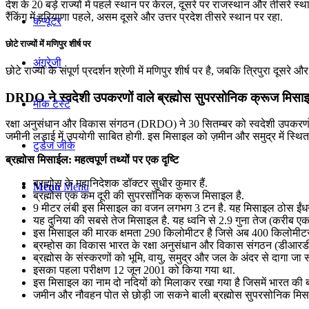
देश के 20 बड़े राज्यों में पहले स्थान पर केरल, दूसरे पर राजस्थान और तीसरे स्था
रैंकिंग में हरियाणा पहले, असम दूसरे और उत्तर प्रदेश तीसरे स्थान पर रहा.
कंप्यूटर
छोटे राज्यों में मणिपुर शीर्ष पर
अंग्रेजी
छोटे राज्यों के संपूर्ण प्रदर्शन श्रेणी में मणिपुर शीर्ष पर है, जबकि त्रिपुरा द
DRDO ने स्‍वदेशी उपकरणों वाले ब्रह्मोस सुपरसोनिक क्रूज मिस
मॉक टेस्ट
रक्षा अनुसंधान और विकास संगठन (DRDO) ने 30 सितम्बर को स्‍वदेशी उपकरणों 
जमीनी लड़ाई में उपयोगी साबित होगी. इस मिसाइल को ज़मीन और समुद्र में स्थित प्
टुडेज जीके
ब्रह्मोस मिसाईल: महत्वपूर्ण तथ्यों पर एक दृष्टि
ब्रह्मोस के महानिदेशक डॉक्‍टर सुधीर कुमार हैं.
Menu
Menu
ब्रह्मोस एक कम दूरी की सुपरसॉनिक क्रूज मिसाइल है.
9 मीटर लंबी इस मिसाइल का वजन लगभग 3 टन है. यह मिसाइल ठोस ईंधन 
यह दुनिया की सबसे तेज मिसाइल है. यह ध्‍वनि से 2.9 गुना तेज (करीब
इस मिसाइल की मारक क्षमता 290 किलोमीटर है जिसे अब 400 किलोमीटर
ब्रम्‍होस का विकास भारत के रक्षा अनुसंधान और विकास संगठन (डीआरडीओ
ब्रह्मोस के संस्करणों को भूमि, वायु, समुद्र और जल के अंदर से दागा जा 
इसका पहला परीक्षण 12 जून 2001 को किया गया था.
इस मिसाइल का नाम दो नदियों को मिलाकर रखा गया है जिसमें भारत की ब्र
जमीन और नौवहन पोत से छोड़ी जा सकने बाली ब्रह्मोस सुपरसोनिक मिसाईल