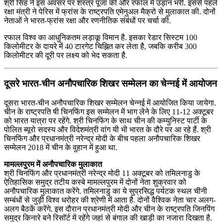
श्री सिंह ने इस अवसर पर शस्‍त्र पूजा की और रफाल में उड़ान भरी. इससे पहले
रक्षा मंत्री ने पेरिस में फ्रांस के राष्‍ट्रपति एमेनुअल मैक्रो से मुलाकात की. दोनों
नेताओं ने भारत-फ्रांस रक्षा और रणनीतिक संबंधों पर चर्चा की.
रफाल विश्व का आधुनिकतम लड़ाकू विमान है. इसका रेडार सिस्टम 100
किलोमीटर के दायरे में 40 टारगेट चिह्नित कर लेता है, जबकि करीब 300
किलोमीटर की दूरी पर लक्ष्य को भेद सकता है.
दूसरे भारत-चीन अनौपचारिक शिखर सम्‍मेलन का चेन्‍नई में आयोजन
दूसरा भारत-चीन अनौपचारिक शिखर सम्‍मेलन चेन्‍नई में आयोजित किया जायेगा.
चीन के राष्‍ट्रपति षी चिनफिंग इस सम्‍मेलन में भाग लेने के लिए 11-12 अक्टूबर
को भारत यात्रा पर रहेंगे. श्री चिनफिंग के साथ चीन की कम्‍युनिस्‍ट पार्टी के
पोलित ब्‍यूरो सदस्‍य और विदेशमंत्री वांग यी भी भारत के दौरे पर आ रहे हैं. श्री
चिनफिंग और प्रधानमंत्री नरेन्‍द्र मोदी के बीच पहला अनौपचारिक शिखर
सम्‍मेलन 2018 में चीन के वुहान में हुआ था.
मामल्‍लपुरम में अनौपचारिक मुलाकात
श्री चिनफिंग और प्रधानमंत्री नरेन्‍द्र मोदी 11 अक्टूबर को तमिलनाडु के
ऐतिहासिक समुद्र तटीय कस्‍बे मामल्‍लपुरम में दोनों नेता शुक्रवार को
अनौपचारिक मुलाकात करेंगे. तमिलनाडु का ये सुप्रसिद्ध पर्यटक स्‍थल चीनी
सम्‍बंधों से जुड़ी विश्‍व धरोहर की श्रेणी में आता है. दोनों वैश्विक नेता चार अलग-
अलग बैठकें करेंगे. इस दौरान प्रधानमंत्री मोदी और चीन के राष्ट्रपति जिनपिंग
समुद्र किनारे बने रिसॉर्ट में रहेंगे जहां से बंगाल की खाड़ी का नजारा दिखता है.