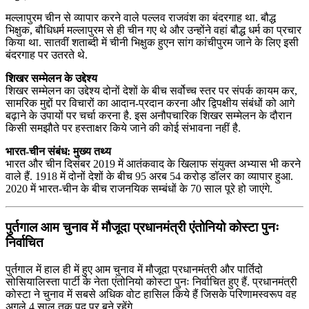
मल्‍लापुरम चीन से व्‍यापार करने वाले पल्‍लव राजवंश का बंदरगाह था. बौद्ध
भिक्षुक, बौधिधर्म मल्‍लापुरम से ही चीन गए थे और उन्‍होंने वहां बौद्ध धर्म का प्रचार
किया था. सातवीं शताब्‍दी में चीनी भिक्षुक हुएन सांग कांचीपुरम जाने के लिए इसी
बंदरगाह पर उतरते थे.
शिखर सम्‍मेलन के उद्देश्‍य
शिखर सम्‍मेलन का उद्देश्‍य दोनों देशों के बीच सर्वोच्‍च स्‍तर पर संपर्क कायम कर,
सामरिक मुद्दों पर विचारों का आदान-प्रदान करना और द्विपक्षीय संबंधों को आगे
बढ़ाने के उपायों पर चर्चा करना है. इस अनौपचारिक शिखर सम्‍मेलन के दौरान
किसी समझौते पर हस्‍ताक्षर किये जाने की कोई संभावना नहीं है.
भारत-चीन संबंध: मुख्य तथ्य
भारत और चीन दिसंबर 2019 में आतंकवाद के खिलाफ संयुक्‍त अभ्‍यास भी करने
वाले हैं. 1918 में दोनों देशों के बीच 95 अरब 54 करोड़ डॉलर का व्‍यापार हुआ.
2020 में भारत-चीन के बीच राजनयिक सम्‍बंधों के 70 साल पूरे हो जाएंगे.
पुर्तगाल आम चुनाव में मौजूदा प्रधानमंत्री एंतोनियो कोस्‍टा पुनः
निर्वाचित
पुर्तगाल में हाल ही में हुए आम चुनाव में मौजूदा प्रधानमंत्री और पार्तिदो
सोसियालिस्‍ता पार्टी के नेता एंतोनियो कोस्‍टा पुनः निर्वाचित हुए हैं. प्रधानमंत्री
कोस्टा ने चुनाव में सबसे अधिक वोट हासिल किये हैं जिसके परिणामस्वरूप वह
अगले 4 साल तक पद पर बने रहेंगे.