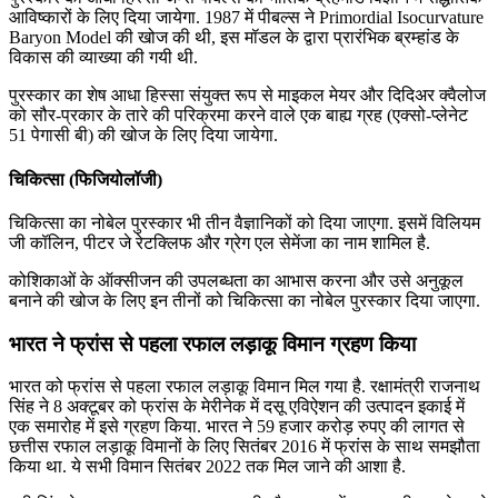
आविष्‍कारों के लिए दिया जायेगा. 1987 में पीबल्स ने Primordial Isocurvature
Baryon Model की खोज की थी, इस मॉडल के द्वारा प्रारंभिक ब्रम्हांड के
विकास की व्याख्या की गयी थी.
पुरस्‍कार का शेष आधा हिस्‍सा संयुक्‍त रूप से माइकल मेयर और दिदिअर क्वैलोज
को सौर-प्रकार के तारे की परिक्रमा करने वाले एक बाह्य ग्रह (एक्सो-प्लेनेट
51 पेगासी बी) की खोज के लिए दिया जायेगा.
चिकित्सा (फिजियोलॉजी)
चिकित्सा का नोबेल पुरस्कार भी तीन वैज्ञानिकों को दिया जाएगा. इसमें विलियम
जी कॉलिन, पीटर जे रेटक्लिफ और ग्रेग एल सेमेंजा का नाम शामिल है.
कोशिकाओं के ऑक्सीजन की उपलब्धता का आभास करना और उसे अनुकूल
बनाने की खोज के लिए इन तीनों को चिकित्सा का नोबेल पुरस्कार दिया जाएगा.
भारत ने फ्रांस से पहला रफाल लड़ाकू विमान ग्रहण किया
भारत को फ्रांस से पहला रफाल लड़ाकू विमान मिल गया है. रक्षामंत्री राजनाथ
सिंह ने 8 अक्टूबर को फ्रांस के मेरीनेक में दसू एविऐशन की उत्‍पादन इकाई में
एक समारोह में इसे ग्रहण किया. भारत ने 59 हजार करोड़ रुपए की लागत से
छत्तीस रफाल लड़ाकू विमानों के लिए सितंबर 2016 में फ्रांस के साथ समझौता
किया था. ये सभी विमान सितंबर 2022 तक मिल जाने की आशा है.