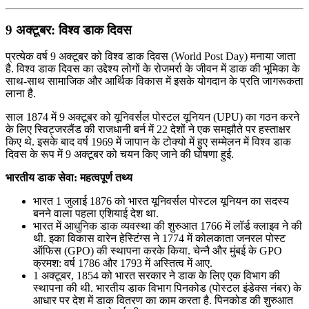
9 अक्टूबर: विश्‍व डाक दिवस
प्रत्येक वर्ष 9 अक्टूबर को विश्‍व डाक दिवस (World Post Day) मनाया जाता
है. विश्‍व डाक दिवस का उद्देश्‍य लोगों के रोजमर्रा के जीवन में डाक की भूमिका के
साथ-साथ सामाजिक और आर्थिक विकास में इसके योगदान के प्रति जागरूकता
लाना है.
साल 1874 में 9 अक्टूबर को यूनिवर्सल पोस्टल यूनियन (UPU) का गठन करने
के लिए स्विट्जरलैंड की राजधानी बर्न में 22 देशों ने एक समझौते पर हस्ताक्षर
किए थे. इसके बाद वर्ष 1969 में जापान के टोक्‍यो में हुए सम्मेलन में विश्व डाक
दिवस के रूप में 9 अक्‍टूबर को चयन किए जाने की घोषणा हुई.
भारतीय डाक सेवा: महत्वपूर्ण तथ्य
भारत 1 जुलाई 1876 को भारत यूनिवर्सल पोस्टल यूनियन का सदस्य
बनने वाला पहला एशियाई देश था.
भारत में आधुनिक डाक व्यवस्था की शुरुआत 1766 में लॉर्ड क्लाइव ने की
थी. इका विकास वारेन हेस्टिंग्स ने 1774 में कोलकाता जनरल पोस्ट
ऑफिस (GPO) की स्थापना करके किया. चेन्नै और मुंबई के GPO
क्रमश: वर्ष 1786 और 1793 में अस्तित्व में आए.
1 अक्‍टूबर, 1854 को भारत सरकार ने डाक के लिए एक विभाग की
स्थापना की थी. भारतीय डाक विभाग पिनकोड (पोस्टल इंडेक्स नंबर) के
आधार पर देश में डाक वितरण का काम करता है. पिनकोड की शुरुआत