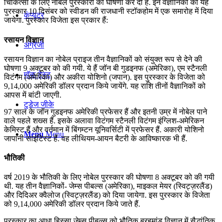
चिकित्सा के लिए नोबेल पुरस्‍कारों की घोषणा कर दी है. इन वैज्ञानिकों को यह
पुरस्‍कार 10 दिसंबर को स्वीडन की राजधानी स्टॉकहोम में एक समारोह में दिया
कंप्यूटर
जायेगा. पुरस्कार विजेता इस प्रकार हैं:
रसायन विज्ञान
अंग्रेजी
रसायन विज्ञान का नोबेल प्राइज तीन वैज्ञानिकों को संयुक्त रूप से देने की
घोषणा 9 अक्टूबर को की गयी. ये हैं जॉन बी गुडइनफ (अमेरिका), एम स्टैनली
मॉक टेस्ट
विटंगम (अमेरिका) और अकीरा योशिनो (जपान). इस पुरस्कार के विजेता को
9,14,000 अमेरिकी डॉलर प्रदान किये जायेंगे. यह राशि तीनों वैज्ञानिकों को
आपस में बांटी जाएगी.
टुडेज जीके
97 साल के जॉन गुडइनफ अमेरिकी प्रफेसर हैं और इतनी उम्र में नोबेल पाने
वाले पहले शख्स हैं. इसके अलावा विटंगम स्टैनली विटंगम इंग्लिश-अमेरिकन
केमिस्ट हैं और वर्तमान में बिंगम्टन यूनिवर्सिटी में प्रफेसर हैं. अकारी योशिनो
Menu
Menu
जापानी साइंटिस्ट हैं. वह लीथियम-आयन बैटरी के आविष्कारक भी हैं.
भौतिकी
वर्ष 2019 के भौतिकी के लिए नोबेल पुरस्‍कार की घोषणा 8 अक्टूबर को की गयी
थी. यह तीन वैज्ञानिकों- जेम्‍स पीबल्स (अमेरिका), माइकल मेयर (स्विट्ज़रलैंड)
और दिदिअर क्वैलोज (स्विट्ज़रलैंड) को दिया जायेगा. इस पुरस्कार के विजेता
को 9,14,000 अमेरिकी डॉलर प्रदान किये जाते हैं.
पुरस्‍कार का आधा हिस्‍सा जेम्‍स पीबल्स को भौतिक ब्रहमांड विज्ञान में सैद्धांतिक