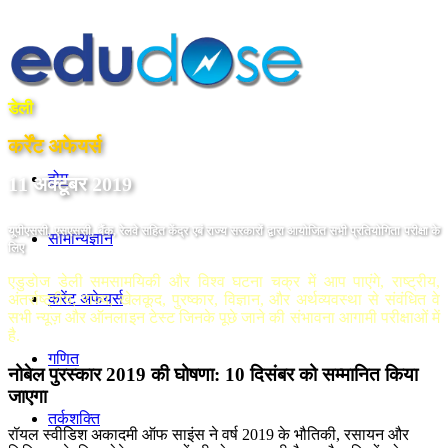
डेली
कर्रेंट अफेयर्स
होम
11 अक्टूबर 2019
यूपीएससी, एसएससी, बैंक, रेलवे सहित केंद्र एबं राज्य सरकारों द्वारा आयोजित सभी प्रतियोगिता परीक्षा के
सामान्यज्ञान
लिए
एडुडोज डेली समसामयिकी और विश्व घटना चक्र में आप पाएंगे, राष्ट्रीय,
करेंट अफेयर्स
अंतर्राष्ट्रीय, राज्य, खेलकूद, पुरष्कार, विज्ञान, और अर्थव्यवस्था से संवंधित वे
सभी न्यूज़ और ऑनलाइन टेस्ट जिनके पूछे जाने की संभावना आगामी परीक्षाओं में
है.
गणित
नोबेल पुरस्‍कार 2019 की घोषणा: 10 दिसंबर को सम्मानित किया
जाएगा
तर्कशक्ति
रॉयल स्वीडिश अकादमी ऑफ साइंस ने वर्ष 2019 के भौतिकी, रसायन और