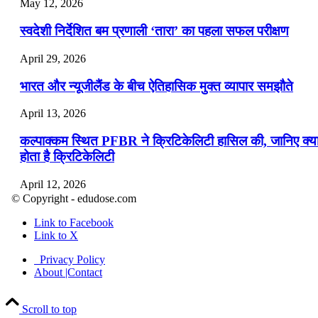
May 12, 2026
स्वदेशी निर्देशित बम प्रणाली ‘तारा’ का पहला सफल परीक्षण
April 29, 2026
भारत और न्यूजीलैंड के बीच ऐतिहासिक मुक्त व्यापार समझौते
April 13, 2026
कल्पाक्कम स्थित PFBR ने क्रिटिकेलिटी हासिल की, जानिए क्य
होता है क्रिटिकेलिटी
April 12, 2026
© Copyright - edudose.com
भारत का त्रि-चरणीय परमाणु कार्यक्रम
Link to Facebook
Link to X
April 9, 2026
Privacy Policy
नासा का आर्टेमिस-2 मिशन: मनुष्य एक बार फिर से चंद्रमा के कर
About |Contact
पहुंचा
Scroll to top
April 7, 2026