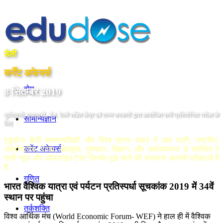
डेली
कर्रेंट अफेयर्स
होम
8 सितम्बर 2019
यूपीएससी, एसएससी, बैंक, रेलवे सहित केंद्र एबं राज्य सरकारों द्वारा आयोजित सभी प्रतियोगिता परीक्षा के
सामान्यज्ञान
लिए
एडुडोज डेली समसामयिकी और विश्व घटना चक्र में आप पाएंगे, राष्ट्रीय,
करेंट अफेयर्स
अंतर्राष्ट्रीय, राज्य, खेलकूद, पुरष्कार, विज्ञान, और अर्थव्यवस्था से संवंधित वे
सभी न्यूज़ और ऑनलाइन टेस्ट जिनके पूछे जाने की संभावना आगामी परीक्षाओं में
है.
गणित
भारत वैश्विक यात्रा एवं पर्यटन प्रतिस्पर्धा सूचकांक 2019 में 34वें
स्थान पर पहुंचा
तर्कशक्ति
विश्व आर्थिक मंच (World Economic Forum- WEF) ने हाल ही में वैश्विक