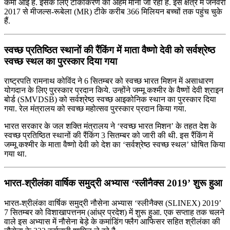
कमी आई है. इसके लिए टीकाकरण को अहम माना जा रहा है. इस क्षेत्र में जनवरी
2017 से मीजल्स-रूबेला (MR) टीके करीब 366 मिलियन बच्चों तक पहुंच चुके
हैं.
स्‍वच्‍छ प्रतिष्ठित स्‍थानों की रैंकिंग में माता वैष्‍णो देवी को सर्वश्रेष्‍ठ
स्‍वच्‍छ स्‍थल का पुरस्कार दिया गया
राष्‍ट्रपति रामनाथ कोविंद ने 6 सितम्बर को स्‍वच्‍छ भारत मिशन में असाधारण
योगदान के लिए पुरस्‍कार प्रदान किये. उन्होंने जम्‍मू कश्‍मीर के वैष्‍णों देवी श्राइन
बोर्ड (SMVDSB) को सर्वश्रेष्‍ठ स्‍वच्‍छ आइकोनिक स्‍थान का पुरस्‍कार दिया
गया. रेल मंत्रालय को स्‍वच्‍छ महोत्‍सव पुरस्‍कार प्रदान किया गया.
भारत सरकार के जल शक्ति मंत्रालय ने ‘स्वच्छ भारत मिशन’ के तहत देश के
स्‍वच्‍छ प्रतिष्ठित स्‍थानों की रैंकिंग 3 सितम्बर को जारी की थी. इस रैंकिंग में
जम्‍मू कश्‍मीर के माता वैष्‍णो देवी को देश का ‘सर्वश्रेष्‍ठ स्‍वच्‍छ स्‍थल’ घोषित किया
गया था.
भारत-श्रीलंका वार्षिक समुद्री अभ्‍यास ‘स्‍लीनैक्‍स 2019’ शुरू हुआ
भारत-श्रीलंका वार्षिक समुद्री नौसेना अभ्‍यास ‘स्‍लीनैक्‍स (SLINEX) 2019’
7 सितम्बर को विशाखापत्तनम (आंध्र प्रदेश) में शुरू हुआ. एक सप्ताह तक चलने
वाले इस अभ्‍यास में नौसेना बेड़े के कमांडिंग फ्लैग आफिसर सहित श्रीलंका की