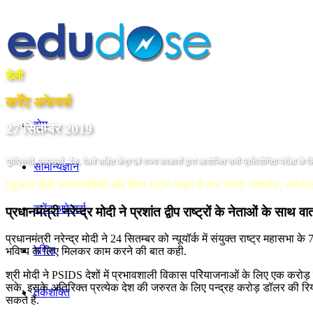
डेली
कर्रेंट अफेयर्स
होम
27 सितम्बर 2019
यूपीएससी, एसएससी, बैंक, रेलवे सहित केंद्र एबं राज्य सरकारों द्वारा आयोजित सभी प्रतियोगिता परीक्षा के ल
सामान्यज्ञान
एडुडोज डेली समसामयिकी और विश्व घटना चक्र में आप पाएंगे, राष्ट्रीय, अंतर्राष्ट
करेंट अफेयर्स
प्रधानमंत्री नरेन्‍द्र मोदी ने प्रशांत द्वीप राष्‍ट्रों के नेताओं के साथ वा
प्रधानमंत्री नरेन्‍द्र मोदी ने 24 सितम्बर को न्‍यूयॉर्क में संयुक्‍त राष्‍ट्र म
गणित
भविष्‍य के लिए मिलकर काम करने की बात कही.
श्री मोदी ने PSIDS देशों में प्रभावशाली विकास परिेयाजनाओं के लिए एक करोड
सके. इसके अतिरिक्‍त प्रत्‍येक देश की जरुरत के लिए पन्‍द्रह करोड़ डॉलर क
तर्कशक्ति
सकते हैं.