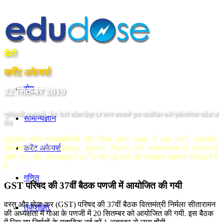
डेली
कर्रेंट अफेयर्स
होम
22 सितम्बर 2019
यूपीएससी, एसएससी, बैंक, रेलवे सहित केंद्र एबं राज्य सरकारों द्वारा आयोजित सभी प्रतियोगिता परीक्षा के
सामान्यज्ञान
लिए
एडुडोज डेली समसामयिकी और विश्व घटना चक्र में आप पाएंगे, राष्ट्रीय,
करेंट अफेयर्स
अंतर्राष्ट्रीय, राज्य, खेलकूद, पुरष्कार, विज्ञान, और अर्थव्यवस्था से संवंधित वे
सभी न्यूज़ और ऑनलाइन टेस्ट जिनके पूछे जाने की संभावना आगामी परीक्षाओं में
है.
गणित
GST परिषद की 37वीं बैठक पणजी में आयोजित की गयी
वस्तु और सेवा कर (GST) परिषद की 37वीं बैठक वित्‍तमंत्री निर्मला सीतारामन
तर्कशक्ति
की अध्‍यक्षता में गोआ के पणजी में 20 सितम्बर को आयोजित की गयी. इस बैठक