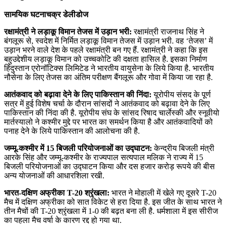
सामयिक घटनाचक्र डेलीडोज
रक्षामंत्री ने लड़ाकू विमान तेजस में उड़ान भरी:
रक्षामंत्री राजनाथ सिंह ने
बंगलूरू से, स्‍वदेश में निर्मित लड़ाकू विमान तेजस में उड़ान भरी. वह ‘तेजस’ में
उड़ान भरने वाले देश के पहले रक्षामंत्री बन गए हैं. रक्षामंत्री ने कहा कि इस
बहुउद्देशीय लड़ाकू विमान को उच्‍चकोटि की दक्षता हासिल है. इसका निर्माण
हिंदुस्‍तान एरोनॉटिक्‍स लिमिटेड ने भारतीय वायुसेना के लिये किया है. भारतीय
नौसेना के लिए तेजस का अंतिम परीक्षण बैंगलूरू और गोवा में किया जा रहा है.
आतंकवाद को बढ़ावा देने के लिए पाकिस्‍तान की निंदा:
यूरोपीय संसद के पूर्ण
सत्र में हुई विशेष चर्चा के दौरान सांसदों ने आतंकवाद को बढ़ावा देने के लिए
पाकिस्‍तान की निंदा की है. यूरोपीय संघ के सांसद रिषाद चार्लेस्‍की और स्‍नूवीयो
मार्तस्‍यालो ने कश्मीर मुद्दे पर भारत का समर्थन किया है और आतंकवादियों को
पनाह देने के लिये पाकिस्तान की आलोचना की है.
जम्‍मू-कश्‍मीर में 15 बिजली परियोजनाओं का उद्घाटन:
केन्‍द्रीय बिजली मंत्री
आरके सिंह और जम्‍मू-कश्‍मीर के राज्‍यपाल सत्‍यपाल मलिक ने राज्‍य में 15
बिजली परियोजनाओं का उद्घाटन किया और दस हजार करोड़ रूपये की बीस
अन्‍य योजनाओं की आधारशि‍ला रखी.
भारत-दक्षिण अफ्रीका T-20 श्रृंखला:
भारत ने मोहाली में खेले गए दूसरे T-20
मैच में दक्षिण अफ्रीका को सात विकेट से हरा दिया है. इस जीत के साथ भारत ने
तीन मैचों की T-20 श्रृंखला में 1-0 की बढ़त बना ली है. धर्मशाला में इस सीरीज
का पहला मैच वर्षा के कारण रद्द हो गया था.