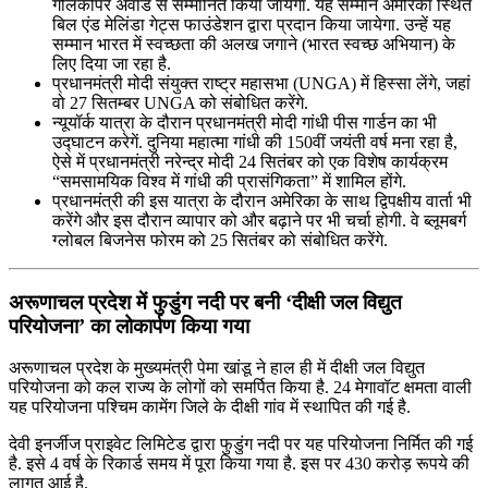
गोलकीपर अवार्ड से सम्मानित किया जायेगा. यह सम्मान अमेरिका स्थित
बिल एंड मेलिंडा गेट्स फाउंडेशन द्वारा प्रदान किया जायेगा. उन्हें यह
सम्मान भारत में स्वच्छता की अलख जगाने (भारत स्वच्छ अभियान) के
लिए दिया जा रहा है.
प्रधानमंत्री मोदी संयुक्त राष्ट्र महासभा (UNGA) में हिस्सा लेंगे, जहां
वो 27 सितम्बर UNGA को संबोधित करेंगे.
न्यूयॉर्क यात्रा के दौरान प्रधानमंत्री मोदी गांधी पीस गार्डन का भी
उद्घाटन करेगें. दुनिया महात्मा गांधी की 150वीं जयंती वर्ष मना रहा है,
ऐसे में प्रधानमंत्री नरेन्द्र मोदी 24 सितंबर को एक विशेष कार्यक्रम
“समसामयिक विश्व में गांधी की प्रासंगिकता” में शामिल होंगे.
प्रधानमंत्री की इस यात्रा के दौरान अमेरिका के साथ द्विपक्षीय वार्ता भी
करेंगे और इस दौरान व्यापार को और बढ़ाने पर भी चर्चा होगी. वे ब्लूमबर्ग
ग्लोबल बिजनेस फोरम को 25 सितंबर को संबोधित करेंगे.
अरूणाचल प्रदेश में फुडुंग नदी पर बनी ‘दीक्षी जल विद्युत
परियोजना’ का लोकार्पण किया गया
अरूणाचल प्रदेश के मुख्‍यमंत्री पेमा खांडू ने हाल ही में दीक्षी जल विद्युत
परियोजना को कल राज्‍य के लोगों को समर्पित किया है. 24 मेगावॉट क्षमता वाली
यह परियोजना पश्चिम कामेंग जिले के दीक्षी गांव में स्‍थापित की गई है.
देवी इनर्जीज प्राइवेट लिमिटेड द्वारा फुडुंग नदी पर यह परियोजना निर्मित की गई
है. इसे 4 वर्ष के रिकार्ड समय में पूरा किया गया है. इस पर 430 करोड़ रूपये की
लागत आई है.