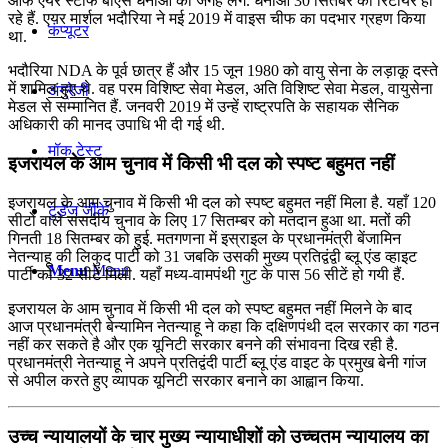
ऑफ एयर स्टाफ बीएस धनोआ की जगह लेंगे. धनोआ 30 सितंबर को रिटायर हो
रहे हैं. एयर मार्शल भदौरिया ने मई 2019 में वाइस चीफ का पदभार ग्रहण किया
कंप्यूटर
था.
भदौरिया NDA के पूर्व छात्र हैं और 15 जून 1980 को वायु सेना के लड़ाकू दस्ते
में शामिल हुए थे. वह परम विशिष्ट सेवा मेडल, अति विशिष्ट सेवा मेडल, वायुसेना
अंग्रेजी
मेडल से सम्मानित हैं. जनवरी 2019 में उन्हें राष्ट्रपति के सहायक सैनिक
अधिकारी की मानद उपाधि भी दी गई थी.
मॉक टेस्ट
इजरायल के आम चुनाव में किसी भी दल को स्पष्ट बहुमत नहीं
इजरायल के आम चुनाव में किसी भी दल को स्पष्ट बहुमत नहीं मिला है. यहाँ 120
टुडेज जीके
सीटों वाले संसदीय चुनाव के लिए 17 सितम्बर को मतदान हुआ था. मतों की
गिनती 18 सितम्बर को हुई. मतगणना में इस्राइल के प्रधानमंत्री बेंजामिन
नेतन्याहू की लिकुद पार्टी को 31 जबकि उसकी मुख्य प्रतिद्वंद्वी ब्लू एंड व्हाइट
Menu
Menu
पार्टी को 32 सीटें मिली. यहाँ मध्य-वामपंथी गुट के पास 56 सीटें हो गयी हैं.
इजरायल के आम चुनाव में किसी भी दल को स्पष्ट बहुमत नहीं मिलने के बाद
आज प्रधानमंत्री बेन्यामिन नेतन्याहू ने कहा कि दक्षिणपंथी दल सरकार का गठन
नहीं कर सकते है और एक यूनिटी सरकार बनने की संभावना दिख रही है.
प्रधानमंत्री नेतन्याहू ने अपने प्रतिद्वंदी पार्टी ब्लू एंड वाइट के प्रमुख बेनी गांज
से अपील करते हुए व्यापक यूनिटी सरकार बनाने का आह्वान किया.
उच्‍च न्‍यायालयों के चार मुख्‍य न्‍यायाधीशों को उच्‍चतम न्‍यायालय का