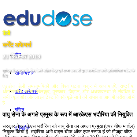
डेली
कर्रेंट अफेयर्स
होम
21 सितम्बर 2019
यूपीएससी, एसएससी, बैंक, रेलवे सहित केंद्र एबं राज्य सरकारों द्वारा आयोजित सभी प्रतियोगिता परीक्षा के
सामान्यज्ञान
लिए
एडुडोज डेली समसामयिकी और विश्व घटना चक्र में आप पाएंगे, राष्ट्रीय,
करेंट अफेयर्स
अंतर्राष्ट्रीय, राज्य, खेलकूद, पुरष्कार, विज्ञान, और अर्थव्यवस्था से संवंधित वे
सभी न्यूज़ और ऑनलाइन टेस्ट जिनके पूछे जाने की संभावना आगामी परीक्षाओं में
है.
गणित
वायु सेना के अगले प्रमुख के रूप में आरकेएस भदौरिया की नियुक्ति
सरकार ने आरकेएस भदौरिया को वायु सेना का अगला प्रमुख (एयर चीफ मार्शल)
तर्कशक्ति
नियुक्त किया है. भदौरिया अभी वाइस चीफ ऑफ एयर स्टाफ हैं जो मौजूदा चीफ