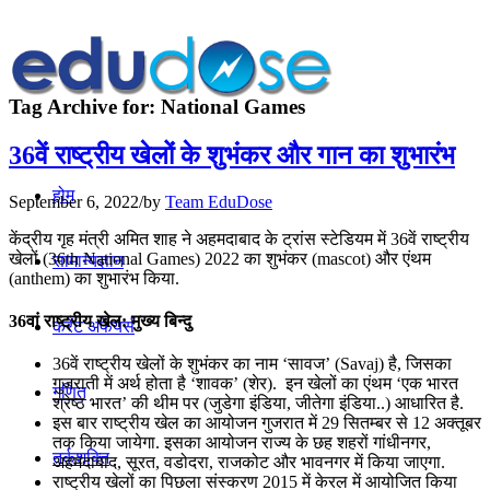
Tag Archive for:
National Games
36वें राष्ट्रीय खेलों के शुभंकर और गान का शुभारंभ
होम
September 6, 2022
/
by
Team EduDose
केंद्रीय गृह मंत्री अमित शाह ने अहमदाबाद के ट्रांस स्टेडियम में 36वें राष्ट्रीय
खेलों (36th National Games) 2022 का शुभंकर (mascot) और एंथम
सामान्यज्ञान
(anthem) का शुभारंभ किया.
36वां राष्ट्रीय खेल: मुख्य बिन्दु
करेंट अफेयर्स
36वें राष्ट्रीय खेलों के शुभंकर का नाम ‘सावज’ (Savaj) है, जिसका
गुजराती में अर्थ होता है ‘शावक’ (शेर). इन खेलों का एंथम ‘एक भारत
गणित
श्रेष्ठ भारत’ की थीम पर (जुडेगा इंडिया, जीतेगा इंडिया..) आधारित है.
इस बार राष्ट्रीय खेल का आयोजन गुजरात में 29 सितम्बर से 12 अक्तूबर
तक किया जायेगा. इसका आयोजन राज्य के छह शहरों गांधीनगर,
तर्कशक्ति
अहमदाबाद, सूरत, वडोदरा, राजकोट और भावनगर में किया जाएगा.
राष्ट्रीय खेलों का पिछला संस्करण 2015 में केरल में आयोजित किया