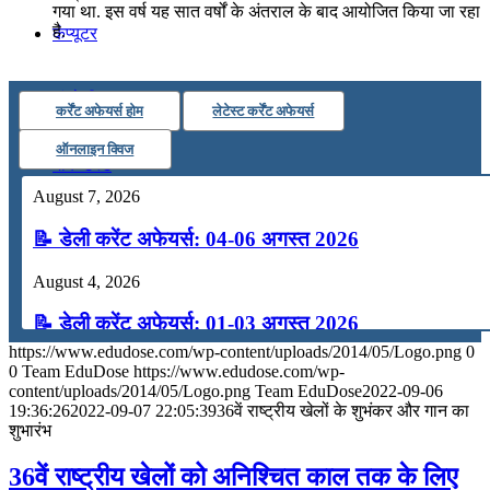
गया था. इस वर्ष यह सात वर्षों के अंतराल के बाद आयोजित किया जा रहा
है.
कंप्यूटर
अंग्रेजी
कर्रेंट अफेयर्स होम
लेटेस्ट कर्रेंट अफेयर्स
ऑनलाइन क्विज
मॉक टेस्ट
August 7, 2026
टुडेज जीके
📝 डेली करेंट अफेयर्स: 04-06 अगस्त 2026
August 4, 2026
Menu
Menu
📝 डेली करेंट अफेयर्स: 01-03 अगस्त 2026
https://www.edudose.com/wp-content/uploads/2014/05/Logo.png
0
July 31, 2026
0
Team EduDose
https://www.edudose.com/wp-
content/uploads/2014/05/Logo.png
Team EduDose
2022-09-06
📝 डेली करेंट अफेयर्स: 28-31 जुलाई 2026
19:36:26
2022-09-07 22:05:39
36वें राष्ट्रीय खेलों के शुभंकर और गान का
शुभारंभ
July 28, 2026
36वें राष्ट्रीय खेलों को अनिश्चित काल तक के लिए