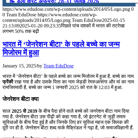
📝 डेली करेंट अफेयर्स: 28-31 जुलाई 2026
https://www.edudose.com/wp-content/uploads/2014/05/Logo.png
0
July 28, 2026
0
Team EduDose
https://www.edudose.com/wp-
content/uploads/2014/05/Logo.png
Team EduDose
2025-01-15
📝 डेली करेंट अफेयर्स: 25-27 जुलाई 2026
21:13:09
2025-01-20 09:23:35
पिछले पांच दशकों में भारत की तटरेखा
लगभग 50% तक बढ़ी
July 25, 2026
भारत में ‘जेनरेशन बीटा’ के पहले बच्चे का जन्म
📝 डेली करेंट अफेयर्स: 22-24 जुलाई 2026
मिजोरम में हुआ
July 22, 2026
January 15, 2025
/
by
Team EduDose
📝 डेली करेंट अफेयर्स: 19-21 जुलाई 2026
भारत में ‘जेनरेशन बीटा’ के पहले बच्चे का जन्म मिजोरम में हुआ है. बच्चे का नाम
फ्रेंकी
रखा गया है और उसके पिता का नाम जेड्डी रेमरुअत्संगा और मां का नाम
July 19, 2026
रामजिरमावी है. बच्चे का जन्म 1 जनवरी 2025 को रात के 12:03 में हुआ.
📝 डेली करेंट अफेयर्स: 16-18 जुलाई 2026
जेनरेशन बीटा क्या
July 16, 2026
साल
2025 से 2039
के बीच पैदा होने वाले बच्चे को जनरेशन बीटा नाम दिया
गया है. जेनरेशन बीटा उस पीढ़ी को कहा गया है, जो इंटरनेट से जुड़ी तमाम
📝 डेली करेंट अफेयर्स: 13-15 जुलाई 2026
सुविधाओं के बीच पैदा हुई है और जिनके लिए हर सुविधा महज एक क्लिक की
दूरी पर ही है. जेनरेशन बीटा शब्द मार्क मैक्रिंडल ने गढ़ा है, जो समाजविज्ञानी हैं.