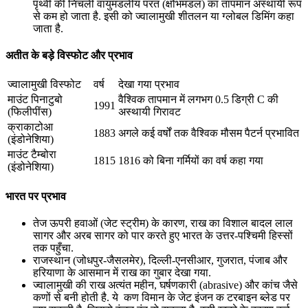
पृथ्वी की निचली वायुमंडलीय परत (क्षोभमंडल) का तापमान अस्थायी रूप
से कम हो जाता है. इसी को ज्वालामुखी शीतलन या ग्लोबल डिमिंग कहा
जाता है.
अतीत के बड़े विस्फोट और प्रभाव
ज्वालामुखी विस्फोट
वर्ष
देखा गया प्रभाव
माउंट पिनाटुबो
वैश्विक तापमान में लगभग 0.5 डिग्री C की
1991
(फिलीपींस)
अस्थायी गिरावट
क्राकाटोआ
1883
अगले कई वर्षों तक वैश्विक मौसम पैटर्न प्रभावित
(इंडोनेशिया)
माउंट टैम्बोरा
1815
1816 को बिना गर्मियों का वर्ष कहा गया
(इंडोनेशिया)
भारत पर प्रभाव
तेज ऊपरी हवाओं (जेट स्ट्रीम) के कारण, राख का विशाल बादल लाल
सागर और अरब सागर को पार करते हुए भारत के उत्तर-पश्चिमी हिस्सों
तक पहुँचा.
राजस्थान (जोधपुर-जैसलमेर), दिल्ली-एनसीआर, गुजरात, पंजाब और
हरियाणा के आसमान में राख का गुबार देखा गया.
ज्वालामुखी की राख अत्यंत महीन, घर्षणकारी (abrasive) और कांच जैसे
कणों से बनी होती है. ये कण विमान के जेट इंजन क टरबाइन ब्लेड पर