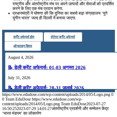
राष्ट्रीय और अंतर्राष्ट्रीय मंच पर अपने उत्पादों और सेवाओं को प्रदर्शित
करने के लिए एक मंच प्रदान करेगा.
प्रधानमंत्री ने घोषणा की कि दुनिया का सबसे बड़ा संग्रहालय ‘युगे
युगीन भारत’ जल्द ही दिल्ली में बनाया जाएगा.
कर्रेंट अफेयर्स होम
लेटेस्ट कर्रेंट अफेयर्स
ऑनलाइन क्विज
August 4, 2026
📝 डेली करेंट अफेयर्स: 01-03 अगस्त 2026
July 31, 2026
📝 डेली करेंट अफेयर्स: 28-31 जुलाई 2026
https://www.edudose.com/wp-content/uploads/2014/05/Logo.png
0
July 28, 2026
0
Team EduDose
https://www.edudose.com/wp-
content/uploads/2014/05/Logo.png
Team EduDose
2023-07-27
📝 डेली करेंट अफेयर्स: 25-27 जुलाई 2026
16:50:25
2023-07-29 14:01:27
अंतर्राष्ट्रीय प्रदर्शनी और सम्मेलन केंद्र
‘भारत मंडपम’ का लोकार्पण