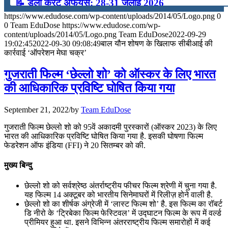
📝 डेली करेंट अफेयर्स: 28-31 जुलाई 2026
https://www.edudose.com/wp-content/uploads/2014/05/Logo.png
0
July 28, 2026
0
Team EduDose
https://www.edudose.com/wp-
content/uploads/2014/05/Logo.png
Team EduDose
2022-09-29
📝 डेली करेंट अफेयर्स: 25-27 जुलाई 2026
19:02:45
2022-09-30 09:08:49
बाल यौन शोषण के खिलाफ सीबीआई की
कार्रवाई ‘ऑपरेशन मेघा चक्र’
July 25, 2026
गुजराती फिल्म ‘छेल्लो शो’ को ऑस्कर के लिए भारत
📝 डेली करेंट अफेयर्स: 22-24 जुलाई 2026
की आधिकारिक प्रविष्टि घोषित किया गया
July 22, 2026
September 21, 2022
/
by
Team EduDose
📝 डेली करेंट अफेयर्स: 19-21 जुलाई 2026
गुजराती फिल्म छेल्लो शो को 95वें अकादमी पुरस्कारों (ऑस्कर 2023) के लिए
भारत की आधिकारिक प्रविष्टि घोषित किया गया है. इसकी घोषणा फिल्म
July 19, 2026
फेडरेशन ऑफ इंडिया (FFI) ने 20 सितम्बर को की.
📝 डेली करेंट अफेयर्स: 16-18 जुलाई 2026
मुख्य बिन्दु
July 16, 2026
छेल्लो शो को सर्वश्रेष्ठ अंतर्राष्ट्रीय फीचर फिल्म श्रेणी में चुना गया है.
यह फिल्म 14 अक्टूबर को भारतीय सिनेमाघरों में रिलीज़ होने वाली है.
📝 डेली करेंट अफेयर्स: 13-15 जुलाई 2026
छेल्‍लो शो का शीर्षक अंग्रेजी में ‘लास्‍ट फिल्म शो’ है. इस फिल्‍म का रॉबर्ट
डि‍ नीरो के ‘ट्रिबेका फिल्म फेस्टिवल’ में उद्घाटन फिल्म के रूप में वर्ल्‍ड
प्रीमियर हुआ था. इसने विभिन्न अंतरराष्ट्रीय फिल्म समारोहों में कई