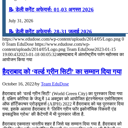
📝 डेली करेंट अफेयर्स: 01-03 अगस्त 2026
July 31, 2026
📝 डेली करेंट अफेयर्स: 28-31 जुलाई 2026
https://www.edudose.com/wp-content/uploads/2014/05/Logo.png
0
July 28, 2026
0
Team EduDose
https://www.edudose.com/wp-
content/uploads/2014/05/Logo.png
Team EduDose
2023-01-15
📝 डेली करेंट अफेयर्स: 25-27 जुलाई 2026
19:00:43
2023-01-18 00:05:32
अहमदाबाद में अंतर्राष्ट्रीय पतंग महोत्सव का
आयोजन किया गया
July 25, 2026
हैदराबाद को ‘वर्ल्ड ग्रीन सिटी’ का सम्मान दिया गया
📝 डेली करेंट अफेयर्स: 22-24 जुलाई 2026
October 16, 2022
/
by
Team EduDose
July 22, 2026
हैदराबाद को ‘वर्ल्ड ग्रीन सिटी’ (World Green City) का पुरस्कार दिया गया
📝 डेली करेंट अफेयर्स: 19-21 जुलाई 2026
है. दक्षिण कोरिया के जेजू में 14 अक्टूबर को आयोजित इंटरनेशनल एसोसिएशन
ऑफ हॉर्टिकल्चर प्रोड्यूसर्स (AIPH) 2022 में हैदराबाद को यह पुरस्कार दिया
गया. इसके अलावा हैदराबाद ने ‘लिविंग ग्रीन फॉर इकोनॉमिक रिकवरी एंड
July 19, 2026
इनक्लूसिव ग्रोथ’ की कैटेगरी में भी पुरस्कार जीता है.
📝 डेली करेंट अफेयर्स: 16-18 जुलाई 2026
हैदराबाद एकमात्र भारतीय शहर है जिसे यह सम्मान दिया गया है. हैदराबाद को