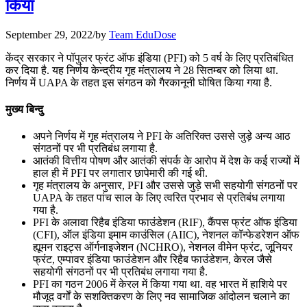
किया
July 22, 2026
September 29, 2022
/
by
Team EduDose
📝 डेली करेंट अफेयर्स: 19-21 जुलाई 2026
केंद्र सरकार ने पॉपुलर फ्रंट ऑफ इंडिया (PFI) को 5 वर्ष के लिए प्रतिबंधित
कर दिया है. यह निर्णय केन्द्रीय गृह मंत्रालय ने 28 सितम्बर को लिया था.
July 19, 2026
निर्णय में UAPA के तहत इस संगठन को गैरकानूनी घोषित किया गया है.
📝 डेली करेंट अफेयर्स: 16-18 जुलाई 2026
मुख्य बिन्दु
July 16, 2026
अपने निर्णय में गृह मंत्रालय ने PFI के अतिरिक्त उससे जुड़े अन्य आठ
संगठनों पर भी प्रतिबंध लगाया है.
📝 डेली करेंट अफेयर्स: 13-15 जुलाई 2026
आतंकी वित्तीय पोषण और आतंकी संपर्क के आरोप में देश के कई राज्यों में
हाल ही में PFI पर लगातार छापेमारी की गई थी.
गृह मंत्रालय के अनुसार, PFI और उससे जुड़े सभी सहयोगी संगठनों पर
UAPA के तहत पांच साल के लिए त्वरित प्रभाव से प्रतिबंध लगाया
गया है.
PFI के अलावा रिहैब इंडिया फाउंडेशन (RIF), कैंपस फ्रंट ऑफ इंडिया
(CFI), ऑल इंडिया इमाम काउंसिल (AIIC), नेशनल कॉन्फेडरेशन ऑफ
ह्यूमन राइट्स ऑर्गनाइजेशन (NCHRO), नेशनल वीमेन फ्रंट, जूनियर
फ्रंट, एम्पावर इंडिया फाउंडेशन और रिहैब फाउंडेशन, केरल जैसे
सहयोगी संगठनों पर भी प्रतिबंध लगाया गया है.
PFI का गठन 2006 में केरल में किया गया था. वह भारत में हाशिये पर
मौजूद वर्गों के सशक्तिकरण के लिए नव सामाजिक आंदोलन चलाने का