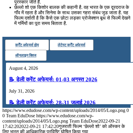
पुरस्कार जीते हैं.
छेल्‍लो शो एक किशोर बालक की कहानी है. वह भारत के एक दूरदराज के
गाँव में रहता है और सिनेमा के साथ उसका गहरा संबंध जुड जाता है. यह
फिल्म दर्शाती है कि कैसे एक छोटा लड़का प्रोजेक्शन बूथ से फिल्‍में देखने
में गर्मियों का पूरा समय बिताता है.
कर्रेंट अफेयर्स होम
लेटेस्ट कर्रेंट अफेयर्स
ऑनलाइन क्विज
August 4, 2026
📝 डेली करेंट अफेयर्स: 01-03 अगस्त 2026
July 31, 2026
📝 डेली करेंट अफेयर्स: 28-31 जुलाई 2026
https://www.edudose.com/wp-content/uploads/2014/05/Logo.png
0
July 28, 2026
0
Team EduDose
https://www.edudose.com/wp-
content/uploads/2014/05/Logo.png
Team EduDose
2022-09-21
📝 डेली करेंट अफेयर्स: 25-27 जुलाई 2026
17:42:20
2022-09-21 17:42:20
गुजराती फिल्म ‘छेल्लो शो’ को ऑस्कर के
लिए भारत की आधिकारिक प्रविष्टि घोषित किया गया