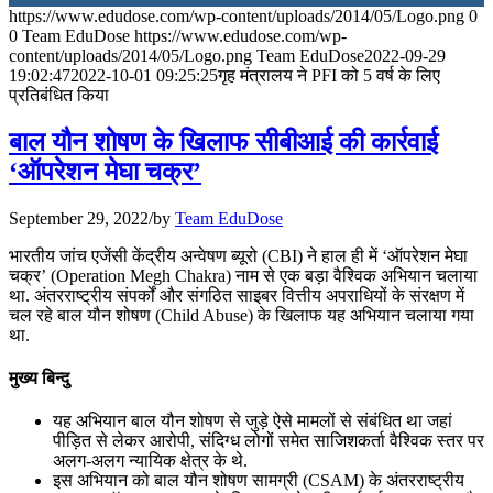
https://www.edudose.com/wp-content/uploads/2014/05/Logo.png
0
July 28, 2026
0
Team EduDose
https://www.edudose.com/wp-
content/uploads/2014/05/Logo.png
Team EduDose
2022-09-29
📝 डेली करेंट अफेयर्स: 25-27 जुलाई 2026
19:02:47
2022-10-01 09:25:25
गृह मंत्रालय ने PFI को 5 वर्ष के लिए
प्रतिबंधित किया
July 25, 2026
बाल यौन शोषण के खिलाफ सीबीआई की कार्रवाई
📝 डेली करेंट अफेयर्स: 22-24 जुलाई 2026
‘ऑपरेशन मेघा चक्र’
July 22, 2026
September 29, 2022
/
by
Team EduDose
📝 डेली करेंट अफेयर्स: 19-21 जुलाई 2026
भारतीय जांच एजेंसी केंद्रीय अन्वेषण ब्यूरो (CBI) ने हाल ही में ‘ऑपरेशन मेघा
चक्र’ (Operation Megh Chakra) नाम से एक बड़ा वैश्विक अभियान चलाया
July 19, 2026
था. अंतरराष्ट्रीय संपर्कों और संगठित साइबर वित्तीय अपराधियों के संरक्षण में
चल रहे बाल यौन शोषण (Child Abuse) के खिलाफ यह अभियान चलाया गया
📝 डेली करेंट अफेयर्स: 16-18 जुलाई 2026
था.
July 16, 2026
मुख्य बिन्दु
📝 डेली करेंट अफेयर्स: 13-15 जुलाई 2026
यह अभियान बाल यौन शोषण से जुड़े ऐसे मामलों से संबंधित था जहां
पीड़ित से लेकर आरोपी, संदिग्ध लोगों समेत साजिशकर्ता वैश्विक स्तर पर
अलग-अलग न्यायिक क्षेत्र के थे.
इस अभियान को बाल यौन शोषण सामग्री (CSAM) के अंतरराष्ट्रीय