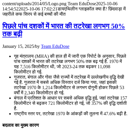
content/uploads/2014/05/Logo.png
Team EduDose
2025-10-06
📝 डेली करेंट अफेयर्स: 25-27 जुलाई 2026
14:54:52
2025-10-06 17:02:21
डायएथिलीन ग्लाइकॉल क्या है? छिंदवाड़ा में
जहरीले कफ सिरप से कई बच्चों की मौत
July 25, 2026
पिछले पांच दशकों में भारत की तटरेखा लगभग 50%
📝 डेली करेंट अफेयर्स: 22-24 जुलाई 2026
तक बढ़ी
July 22, 2026
January 15, 2025
/
by
Team EduDose
📝 डेली करेंट अफेयर्स: 19-21 जुलाई 2026
गृह मंत्रालय (MHA) की हाल ही में जारी एक रिपोर्ट के अनुसार, पिछले
पांच दशकों में भारत की तटरेखा लगभग 50% तक बढ़ गई है. 1970 में
July 19, 2026
यह 7,516 किलोमीटर थी, जो 2023-24 तक बढ़कर 11,098
किलोमीटर हो गई.
📝 डेली करेंट अफेयर्स: 16-18 जुलाई 2026
गुजरात, बंगाल और गोवा जैसे राज्यों में तटरेखा में उल्लेखनीय वृद्धि देखी
गई है. गुजरात में सबसे अधिक विस्तार दर्ज किया गया, जहां इसकी
July 16, 2026
तटरेखा 1970 के 1,214 किलोमीटर से लगभग दोगुनी होकर पिछले 53
वर्षों में 2,340 किलोमीटर हो गई.
📝 डेली करेंट अफेयर्स: 13-15 जुलाई 2026
बंगाल में प्रतिशत के आधार पर सबसे अधिक वृद्धि हुई, जहां तटरेखा 157
किलोमीटर से बढ़कर 721 किलोमीटर हो गई, जो 357% की वृद्धि दर्शाती
है.
राष्ट्रीय स्तर पर, तटरेखा 1970 के आंकड़ों की तुलना में 47.6% बढ़ी है.
बदलाव का मुख्य कारण