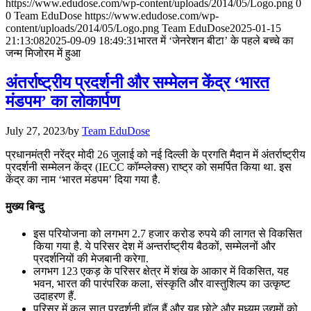
https://www.edudose.com/wp-content/uploads/2014/05/Logo.png
0
July 28, 2026
0
Team EduDose
https://www.edudose.com/wp-
content/uploads/2014/05/Logo.png
Team EduDose
2025-01-15
📝 डेली करेंट अफेयर्स: 25-27 जुलाई 2026
21:13:08
2025-09-09 18:49:31
भारत में ‘जेनरेशन बीटा’ के पहले बच्चे का
जन्म मिजोरम में हुआ
July 25, 2026
अंतर्राष्ट्रीय प्रदर्शनी और सम्मेलन केंद्र ‘भारत
📝 डेली करेंट अफेयर्स: 22-24 जुलाई 2026
मंडपम’ का लोकार्पण
July 22, 2026
July 27, 2023
/
by
Team EduDose
📝 डेली करेंट अफेयर्स: 19-21 जुलाई 2026
प्रधानमंत्री नरेंद्र मोदी 26 जुलाई को नई दिल्‍ली के प्रगति मैदान में अंतर्राष्ट्रीय
प्रदर्शनी सम्मेलन केंद्र (IECC कॉम्प्लेक्स) राष्ट्र को समर्पित किया था. इस
July 19, 2026
केंद्र का नाम ‘भारत मंडपम’ दिया गया है.
📝 डेली करेंट अफेयर्स: 16-18 जुलाई 2026
मुख्य बिन्दु
July 16, 2026
इस परियोजना को लगभग 2.7 हजार करोड रुपये की लागत से विकसित
किया गया है. ये परिसर देश में अन्‍तर्राष्‍ट्रीय बैठकों, सम्‍मेलनों और
📝 डेली करेंट अफेयर्स: 13-15 जुलाई 2026
प्रदर्शनियों की मेजबानी करेगा.
लगभग 123 एकड़ के परिसर क्षेत्र में शंख के आकार में विकसित, यह
भवन, भारत की पारंपरिक कला, संस्कृति और वास्तुशिल्प का उत्कृष्ट
उदाहरण हैं.
परिसर में कुल सात प्रदर्शनी हॉल हैं और यह छोटे और मध्यम उद्यमों को