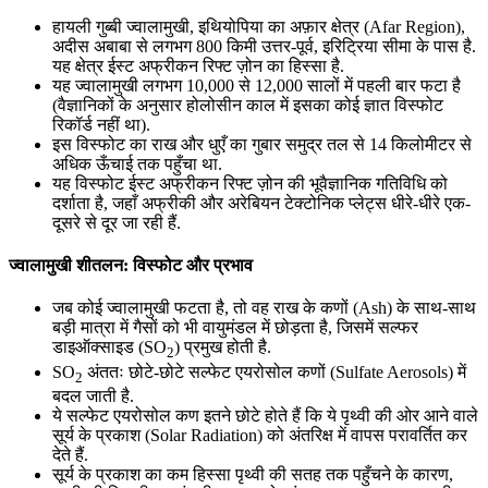
📝 डेली करेंट अफेयर्स: 16-18 जुलाई 2026
हायली गुब्बी ज्वालामुखी, इथियोपिया का अफ़ार क्षेत्र (Afar Region),
July 16, 2026
अदीस अबाबा से लगभग 800 किमी उत्तर-पूर्व, इरिट्रिया सीमा के पास है.
यह क्षेत्र ईस्ट अफ्रीकन रिफ्ट ज़ोन का हिस्सा है.
📝 डेली करेंट अफेयर्स: 13-15 जुलाई 2026
यह ज्वालामुखी लगभग 10,000 से 12,000 सालों में पहली बार फटा है
(वैज्ञानिकों के अनुसार होलोसीन काल में इसका कोई ज्ञात विस्फोट
रिकॉर्ड नहीं था).
इस विस्फोट का राख और धुएँ का गुबार समुद्र तल से 14 किलोमीटर से
अधिक ऊँचाई तक पहुँचा था.
यह विस्फोट ईस्ट अफ्रीकन रिफ्ट ज़ोन की भूवैज्ञानिक गतिविधि को
दर्शाता है, जहाँ अफ्रीकी और अरेबियन टेक्टोनिक प्लेट्स धीरे-धीरे एक-
दूसरे से दूर जा रही हैं.
ज्वालामुखी शीतलन: विस्फोट और प्रभाव
जब कोई ज्वालामुखी फटता है, तो वह राख के कणों (Ash) के साथ-साथ
बड़ी मात्रा में गैसों को भी वायुमंडल में छोड़ता है, जिसमें सल्फर
डाइऑक्साइड (SO
) प्रमुख होती है.
2
SO
अंततः छोटे-छोटे सल्फेट एयरोसोल कणों (Sulfate Aerosols) में
2
बदल जाती है.
ये सल्फेट एयरोसोल कण इतने छोटे होते हैं कि ये पृथ्वी की ओर आने वाले
सूर्य के प्रकाश (Solar Radiation) को अंतरिक्ष में वापस परावर्तित कर
देते हैं.
सूर्य के प्रकाश का कम हिस्सा पृथ्वी की सतह तक पहुँचने के कारण,