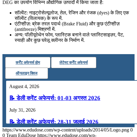
DEG का उपयोग विभिन्न औद्योगिक उत्पादों में किया जाता है:
सॉल्वेंट: नाइट्रोसेल्यूलोज, तेल, रेजिन और रंजक (dyes) के लिए एक
सॉल्वेंट (विलायक) के रूप में.
एंटीफ्ऱीज़: ब्रेक तरल पदार्थ (Brake Fluid) और कुछ एंटीफ्ऱीज़
(antifreeze) मिश्रणों में.
अन्य: पॉलीयूरेथेन फोम, प्लास्टिक बनाने वाले प्लास्टिसाइज़र, पेंट,
स्याही और कुछ घरेलू क्लीनर के निर्माण में.
कर्रेंट अफेयर्स होम
लेटेस्ट कर्रेंट अफेयर्स
ऑनलाइन क्विज
August 4, 2026
📝 डेली करेंट अफेयर्स: 01-03 अगस्त 2026
July 31, 2026
📝 डेली करेंट अफेयर्स: 28-31 जुलाई 2026
https://www.edudose.com/wp-content/uploads/2014/05/Logo.png
0
July 28, 2026
0
Team EduDose
https://www.edudose.com/wp-