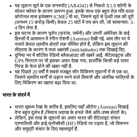
यह तूफान सूर्य के एक सनस्पॉट (AR4341) से निकले X1.9 श्रेणी के
📝 डेली करेंट अफेयर्स: 13-15 जुलाई 2026
सोलर फ्लेयर के कारण उत्पन्न हुआ. इसके साथ एक बहुत तेज़ गति वाला
कोरोनल मास इजेक्शन (CME) भी था, जिसने सूर्य से पृथ्वी तक की दूरी
(लगभग 15 करोड़ किमी) केवल 25 घंटों में तय कर ली, जो सामान्यतः 3-
4 दिन लेता है.
इस घटना के कारण यूरोप (फ्रांस, जर्मनी) और उत्तरी अमेरिका के कई
हिस्सों में आसमान में रंगीन रोशनी (Auroras) देखी गई. आम तौर पर ये
नजारे केवल ध्रुवीय क्षेत्रों तक सीमित होते हैं, लेकिन इस तूफान की
तीव्रता के कारण ये मध्य अक्षांशों (mid-latitudes) तक दिखाई दिए.
दुनिया भर में शॉर्टवेव रेडियो ब्लैकआउट की खबरें आईं. सैटेलाइट्स और
GPS सिस्टम पर भी इसका असर देखा गया, हालाँकि किसी बड़े पावर
ग्रिड के फेल होने की खबर नहीं है.
यह पिछले 20 वर्षों में सबसे मजबूत सौर विकिरण तूफानों में से एक था,
जिसने ध्रुवीय मार्गों से उड़ान भरने वाले विमानों और अंतरिक्ष यात्रियों के
लिए विकिरण का खतरा बढ़ा दिया था.
भारत के संदर्भ में
भारत भूमध्य रेखा के करीब है, इसलिए यहाँ ऑरोरा (Auroras) दिखाई
देना बहुत दुर्लभ है (सिवाय लद्दाख के हनले जैसे अति-उच्च क्षेत्रों के).
लेकिन, इस तरह के तूफानों का असर भारत की सैटेलाइट संचार
प्रणालियों और हाई-फ्रीक्वेंसी (HF) रेडियो पर पड़ता है, जो विमानन
और समुद्री संचार के लिए महत्वपूर्ण हैं.