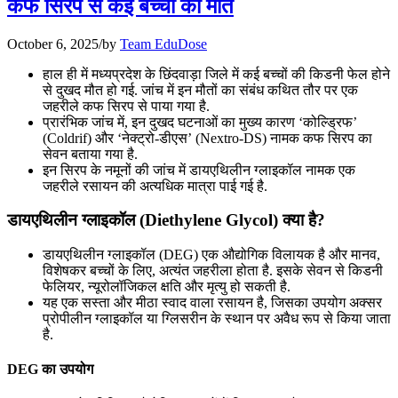
कफ सिरप से कई बच्चों की मौत
July 22, 2026
October 6, 2025
/
by
Team EduDose
📝 डेली करेंट अफेयर्स: 19-21 जुलाई 2026
हाल ही में मध्यप्रदेश के छिंदवाड़ा जिले में कई बच्चों की किडनी फेल होने
से दुखद मौत हो गई. जांच में इन मौतों का संबंध कथित तौर पर एक
July 19, 2026
जहरीले कफ सिरप से पाया गया है.
प्रारंभिक जांच में, इन दुखद घटनाओं का मुख्य कारण ‘कोल्ड्रिफ’
📝 डेली करेंट अफेयर्स: 16-18 जुलाई 2026
(Coldrif) और ‘नेक्ट्रो-डीएस’ (Nextro-DS) नामक कफ सिरप का
सेवन बताया गया है.
July 16, 2026
इन सिरप के नमूनों की जांच में डायएथिलीन ग्लाइकॉल नामक एक
जहरीले रसायन की अत्यधिक मात्रा पाई गई है.
📝 डेली करेंट अफेयर्स: 13-15 जुलाई 2026
डायएथिलीन ग्लाइकॉल (Diethylene Glycol) क्या है?
डायएथिलीन ग्लाइकॉल (DEG) एक औद्योगिक विलायक है और मानव,
विशेषकर बच्चों के लिए, अत्यंत जहरीला होता है. इसके सेवन से किडनी
फेलियर, न्यूरोलॉजिकल क्षति और मृत्यु हो सकती है.
यह एक सस्ता और मीठा स्वाद वाला रसायन है, जिसका उपयोग अक्सर
प्रोपीलीन ग्लाइकॉल या ग्लिसरीन के स्थान पर अवैध रूप से किया जाता
है.
DEG का उपयोग