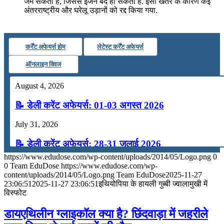
जम सकती है, जिससे इंजन बंद हो सकता है. इसी खतरे के कारण कई
अंतरराष्ट्रीय और घरेलू उड़ानों को रद्द किया गया.
कर्रेंट अफेयर्स होम
लेटेस्ट कर्रेंट अफेयर्स
ऑनलाइन क्विज
August 4, 2026
📝 डेली करेंट अफेयर्स: 01-03 अगस्त 2026
July 31, 2026
📝 डेली करेंट अफेयर्स: 28-31 जुलाई 2026
https://www.edudose.com/wp-content/uploads/2014/05/Logo.png
0
July 28, 2026
0
Team EduDose
https://www.edudose.com/wp-
content/uploads/2014/05/Logo.png
Team EduDose
2025-11-27
📝 डेली करेंट अफेयर्स: 25-27 जुलाई 2026
23:06:51
2025-11-27 23:06:51
इथियोपिया के हायली गुब्बी ज्वालामुखी में
विस्फोट
July 25, 2026
डायएथिलीन ग्लाइकॉल क्या है? छिंदवाड़ा में जहरीले
📝 डेली करेंट अफेयर्स: 22-24 जुलाई 2026