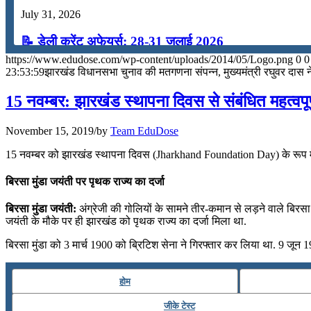
July 31, 2026
📝 डेली करेंट अफेयर्स: 28-31 जुलाई 2026
https://www.edudose.com/wp-content/uploads/2014/05/Logo.png
0
0
July 28, 2026
23:53:59
झारखंड विधानसभा चुनाव की मतगणना संपन्न, मुख्‍यमंत्री रघुवर दास न
📝 डेली करेंट अफेयर्स: 25-27 जुलाई 2026
15 नवम्बर: झारखंड स्‍थापना दिवस से संबंधित महत्वपू
July 25, 2026
November 15, 2019
/
by
Team EduDose
📝 डेली करेंट अफेयर्स: 22-24 जुलाई 2026
15 नवम्बर को झारखंड स्‍थापना दिवस (Jharkhand Foundation Day) के रूप में 
July 22, 2026
बिरसा मुंडा जयंती पर पृथक राज्‍य का दर्जा
📝 डेली करेंट अफेयर्स: 19-21 जुलाई 2026
बिरसा मुंडा जयंती:
अंग्रेजी की गोलियों के सामने तीर-कमान से लड़ने वाले बिरसा 
जयंती के मौके पर ही झारखंड को पृथक राज्‍य का दर्जा मिला था.
July 19, 2026
बिरसा मुंडा को 3 मार्च 1900 को ब्रिटिश सेना ने गिरफ्तार कर लिया था. 9 जून 
📝 डेली करेंट अफेयर्स: 16-18 जुलाई 2026
होम
July 16, 2026
जीके टेस्ट
📝 डेली करेंट अफेयर्स: 13-15 जुलाई 2026