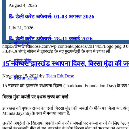
August 4, 2026
कंप्यूटर
📝 डेली करेंट अफेयर्स: 01-03 अगस्त 2026
अंग्रेजी
July 31, 2026
📝 डेली करेंट अफेयर्स: 28-31 जुलाई 2026
मॉक टेस्ट
https://www.edudose.com/wp-content/uploads/2014/05/Logo.png
0
0
July 28, 2026
20:49:26
चंपई सोरेन ने झारखंड के नए मुख्यमंत्री के रूप में शपथ ली
📝 डेली करेंट अफेयर्स: 25-27 जुलाई 2026
टुडेज जीके
15 नवम्बर: झारखंड स्‍थापना दिवस, बिरसा मुंडा की ज
July 25, 2026
November 15, 2021
/
by
Team EduDose
Menu
Menu
📝 डेली करेंट अफेयर्स: 22-24 जुलाई 2026
15 नवम्बर को झारखंड स्‍थापना दिवस (Jharkhand Foundation Day) के रूप में 
July 22, 2026
बिरसा मुंडा जयंती पर पृथक राज्‍य का दर्जा
📝 डेली करेंट अफेयर्स: 19-21 जुलाई 2026
झारखंड को पृथक राज्‍य का दर्जा बिरसा मुंडा की जयंती के मौके पर मिला था. अंग
Munda Jayanti) के रूप में मनाया जाता है.
July 19, 2026
उन्होंने अंग्रेजों के खिलाफ अपनी जमीन और जंगलों पर कब्जा करने के लिए ‘उलग
📝 डेली करेंट अफेयर्स: 16-18 जुलाई 2026
उनकी रहस्‍यमयी मौत हो गई. झारखंड के लोग बिरसा मुंडा को भगवान का अवतार मा