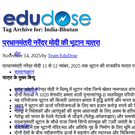
Tag Archive for:
India-Bhutan
प्रधानमंत्री नरेंद्र मोदी की भूटान यात्रा
होम
November 14, 2025
/
by
Team EduDose
प्रधानमंत्री नरेंद्र मोदी 11 से 12 नवंबर, 2025 तक भूटान की राजकीय यात्रा पर
सामान्यज्ञान
यात्रा के मुख्य बिन्दु
प्रधानमंत्री नरेन्‍द्र मोदी ने थिम्पू में भूटान नरेश जिग्मे खेसर नामग्याल व
करेंट अफेयर्स
दोनों नेताओं ने 1020 मेगावॉट क्षमता वाली पुनात्सांगछू-II जलविद्युत प
यह परियोजना भूटान की बिजली उत्पादन क्षमता में वृद्धि करेगी और भारत 
भारत ने भूटान को ऊर्जा परियोजनाओं के लिए चार हज़ार करोड़ रुपये की 
गणित
गेलेफू में निवेशकों और आगंतुकों की सुगम आवाजाही के लिए असम के हत
गेलेफू को भारत के रेलवे नेटवर्क से जोड़ने (गेलेफू-कोकराझार) और समत्से
प्रधानमंत्री भूटान के चौथे राजा जिग्मे सिंग्ये वांगचुक की 70वीं जयंती के
तर्कशक्ति
वाराणसी में एक भूटानी मंदिर/मठ और अतिथि गृह के निर्माण के लिए भूमि
दोनों देशों के बीच नवीकरणीय ऊर्जा में सहयोग और स्वास्थ्य और चिकित्सा सह