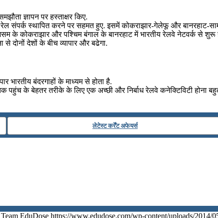
मझौता ज्ञापन पर हस्ताक्षर किए.
ेल संपर्क स्‍थापित करने पर सहमत हुए. इसमें कोकराझार-गेलेफू और बानरहाट-सामत
असम के कोकराझार और पश्चिम बंगाल के बानरहाट में भारतीय रेलवे नेटवर्क से शुरू ह
े दोनों देशों के बीच व्‍यापार और बढेगा.
ार भारतीय बंदरगाहों के माध्‍यम से होता है.
क पहुंच के बेहतर तरीके के लिए एक अच्‍छी और निर्बाध रेलवे कनेक्टिविटी होना बहुत 
लेटेस्ट कर्रेंट अफेयर्स
Team EduDose
https://www.edudose.com/wp-content/uploads/2014/0