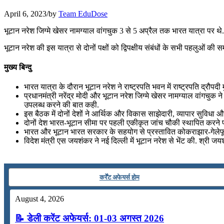
July 25, 2026
April 6, 2023
/
by
Team EduDose
📝 डेली करेंट अफेयर्स: 22-24 जुलाई 2026
भूटान नरेश जिग्‍मे खेसर नामग्‍याल वांगचुक 3 से 5 अप्रैल तक भारत यात्रा पर थ
July 22, 2026
भूटान नरेश की इस यात्रा से दोनों पक्षों को द्विपक्षीय संबंधों के सभी पहलुओं 
📝 डेली करेंट अफेयर्स: 19-21 जुलाई 2026
मुख्य बिन्दु
July 19, 2026
भारत यात्रा के दौरान भूटान नरेश ने राष्ट्रपति भवन में राष्ट्रपति द्रौपदी
प्रधानमंत्री नरेंद्र मोदी और भूटान नरेश जिग्मे खेसर नामग्याल वांगचुक न
📝 डेली करेंट अफेयर्स: 16-18 जुलाई 2026
उपलब्ध करने की बात कही.
इस बैठक में दोनों देशों ने आर्थिक और विकास साझेदारी, व्यापार सुविधा और सम्
दोनों देश भारत-भूटान सीमा पर पहली एकीकृत जांच चौकी स्थापित करने पर
July 16, 2026
भारत और भूटान भारत सरकार के सहयोग से प्रस्तावित कोकराझार-गेलेफू र
विदेश मंत्री एस जयशंकर ने नई दिल्ली में भूटान नरेश से भेंट की. श्री
📝 डेली करेंट अफेयर्स: 13-15 जुलाई 2026
कर्रेंट अफेयर्स होम
August 4, 2026
📝 डेली करेंट अफेयर्स: 01-03 अगस्त 2026