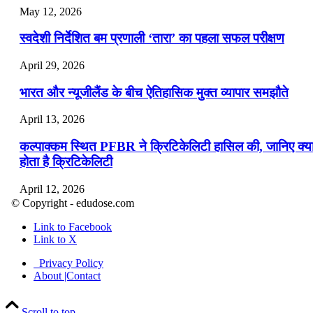
May 12, 2026
स्वदेशी निर्देशित बम प्रणाली ‘तारा’ का पहला सफल परीक्षण
April 29, 2026
भारत और न्यूजीलैंड के बीच ऐतिहासिक मुक्त व्यापार समझौते
April 13, 2026
कल्पाक्कम स्थित PFBR ने क्रिटिकेलिटी हासिल की, जानिए क्य
होता है क्रिटिकेलिटी
April 12, 2026
© Copyright - edudose.com
भारत का त्रि-चरणीय परमाणु कार्यक्रम
Link to Facebook
Link to X
April 9, 2026
Privacy Policy
नासा का आर्टेमिस-2 मिशन: मनुष्य एक बार फिर से चंद्रमा के कर
About |Contact
पहुंचा
Scroll to top
April 7, 2026