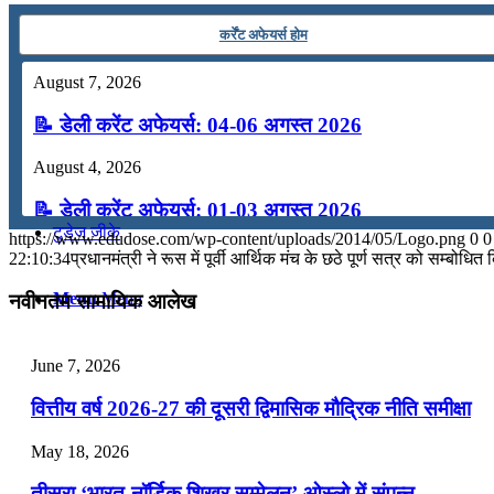
कंप्यूटर
कर्रेंट अफेयर्स होम
August 7, 2026
अंग्रेजी
📝 डेली करेंट अफेयर्स: 04-06 अगस्त 2026
मॉक टेस्ट
August 4, 2026
📝 डेली करेंट अफेयर्स: 01-03 अगस्त 2026
टुडेज जीके
https://www.edudose.com/wp-content/uploads/2014/05/Logo.png
0
0
July 31, 2026
22:10:34
प्रधानमंत्री ने रूस में पूर्वी आर्थिक मंच के छठे पूर्ण सत्र को सम्‍बोधित
📝 डेली करेंट अफेयर्स: 28-31 जुलाई 2026
Menu
Menu
नवीनतम सामायिक आलेख
July 28, 2026
June 7, 2026
📝 डेली करेंट अफेयर्स: 25-27 जुलाई 2026
वित्तीय वर्ष 2026-27 की दूसरी द्विमासिक मौद्रिक नीति समीक्षा
July 25, 2026
May 18, 2026
📝 डेली करेंट अफेयर्स: 22-24 जुलाई 2026
तीसरा ‘भारत-नॉर्डिक शिखर सम्मेलन’ ओस्लो में संपन्न