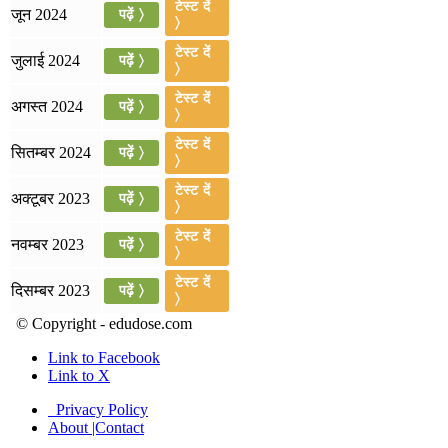
टेस्ट दें
जून 2024
पढ़ें 〉
〉
July 19, 2026
टेस्ट दें
जुलाई 2024
पढ़ें 〉
📝 डेली करेंट अफेयर्स: 16-18 जुलाई 2026
〉
टेस्ट दें
अगस्त 2024
पढ़ें 〉
〉
टेस्ट दें
सितम्बर 2024
पढ़ें 〉
〉
टेस्ट दें
अक्टूबर 2023
पढ़ें 〉
〉
टेस्ट दें
नवम्बर 2023
पढ़ें 〉
〉
टेस्ट दें
दिसम्बर 2023
पढ़ें 〉
〉
© Copyright - edudose.com
Link to Facebook
Link to X
Privacy Policy
About |Contact