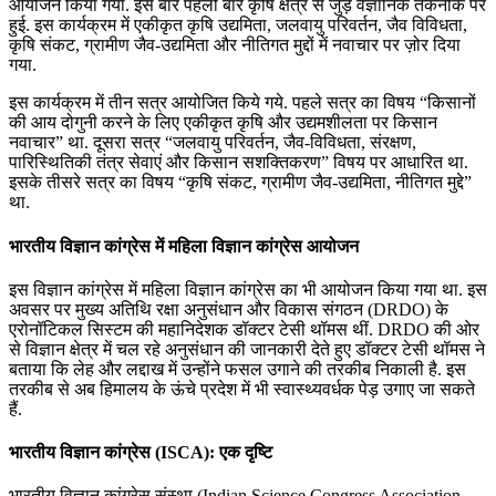
आयोजन किया गया. इस बार पहली बार कृषि क्षेत्र से जुड़े वैज्ञानिक तकनीक पर
हुई. इस कार्यक्रम में एकीकृत कृषि उद्यमिता, जलवायु परिवर्तन, जैव विविधता,
कृषि संकट, ग्रामीण जैव-उद्यमिता और नीतिगत मुद्दों में नवाचार पर ज़ोर दिया
गया.
इस कार्यक्रम में तीन सत्र आयोजित किये गये. पहले सत्र का विषय “किसानों
की आय दोगुनी करने के लिए एकीकृत कृषि और उद्यमशीलता पर किसान
नवाचार” था. दूसरा सत्र “जलवायु परिवर्तन, जैव-विविधता, संरक्षण,
पारिस्थितिकी तंत्र सेवाएं और किसान सशक्तिकरण” विषय पर आधारित था.
इसके तीसरे सत्र का विषय “कृषि संकट, ग्रामीण जैव-उद्यमिता, नीतिगत मुद्दे”
था.
भारतीय विज्ञान कांग्रेस में महिला विज्ञान कांग्रेस आयोजन
इस विज्ञान कांग्रेस में महिला विज्ञान कांग्रेस का भी आयोजन किया गया था. इस
अवसर पर मुख्य अतिथि रक्षा अनुसंधान और विकास संगठन (DRDO) के
एरोनॉटिकल सिस्‍टम की महानिदेशक डॉक्‍टर टेसी थॉमस थीं. DRDO की ओर
से विज्ञान क्षेत्र में चल रहे अनुसंधान की जानकारी देते हुए डॉक्‍टर टेसी थॉमस ने
बताया कि लेह और लद्दाख में उन्‍होंने फसल उगाने की तरकीब निकाली है. इस
तरकीब से अब हिमालय के ऊंचे प्रदेश में भी स्‍वास्‍थ्‍यवर्धक पेड़ उगाए जा सकते
हैं.
भारतीय विज्ञान कांग्रेस (ISCA): एक दृष्टि
भारतीय विज्ञान कांग्रेस संस्था (Indian Science Congress Association-