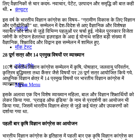
लिए वैज्ञानिकों से चार कदम- नवाचार, पेटेंट, उत्‍पादन और समृद्धि की बात कही
थी.
कंप्यूटर
इस वर्ष के भारतीय विज्ञान कांग्रेस का विषय– “ग्रामीण विकास के लिए विज्ञान
और प्रौद्योगिकी” था. सम्‍मेलन में देश-विदेश से आए वैज्ञानिक और विशेषज्ञ
अंग्रेजी
नवाचार और शोध से जुड़े विभिन्‍न पहलुओं पर चर्चा हुई. नोबेल पुरस्‍कार विजेता
जर्मनी के स्‍टेफन हेलतथा इज़राइल के अदा ई योनाथ सहित बड़ी संख्‍या में
वैज्ञानिक, शिक्षाविद और विद्वान इस सम्‍मेलन में शामिल हुए.
मॉक टेस्ट
28 पूर्ण सत्र और 14 प्रमुख विषयों पर व्‍याख्‍यान
टुडेज जीके
107वें भारतीय विज्ञान कांग्रेस सम्‍मेलन में कृषि, पोषाहार, जलवायु परिवर्तन,
कृत्रिम बुद्धिमत्‍ता तथा कैंसर जैसे विषयों पर 28 पूर्ण सत्र आयोजित किये गये.
आधुनिक विज्ञान क्षेत्र में 14 प्रमुख विषयों पर भारतीय विज्ञान कांग्रेस में
व्‍याख्‍यान हुए.
Menu
Menu
इसके अलावा एक दिन विशेष व्‍याख्‍यान महिला, बाल और विज्ञान शिक्षार्थियों को
लेकर किया गया. ‘प्राइड ऑफ इंडिया’ के नाम से प्रदर्शनी का आयोजन भी
किया गया, जिसमें भारतीय विज्ञान क्षेत्र से जुड़े कई यंत्र और उपकरणों को
दर्शाया गया था.
पहली बार कृषि विज्ञान कांग्रेस का आयोजन
भारतीय विज्ञान कांग्रेस के इतिहास में पहली बार एक कृषि विज्ञान कांग्रेस का