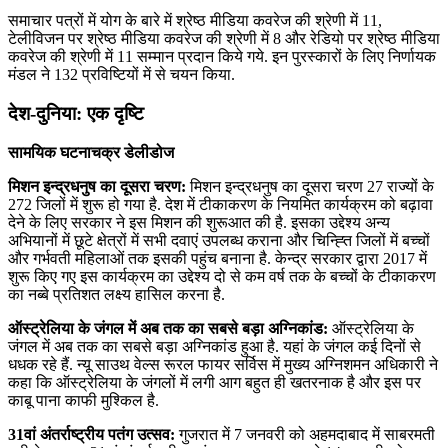
समाचार पत्रों में योग के बारे में श्रेष्‍ठ मीडिया कवरेज की श्रेणी में 11,
टेलीविजन पर श्रेष्‍ठ मीडिया कवरेज की श्रेणी में 8 और रेडियो पर श्रेष्‍ठ मीडिया
कवरेज की श्रेणी में 11 सम्‍मान प्रदान किये गये. इन पुरस्‍कारों के लिए निर्णायक
मंडल ने 132 प्रविष्टियों में से चयन किया.
देश-दुनिया: एक दृष्टि
सामयिक घटनाचक्र डेलीडोज
मिशन इन्‍द्रधनुष का दूसरा चरण:
मिशन इन्‍द्रधनुष का दूसरा चरण 27 राज्‍यों के
272 जिलों में शुरू हो गया है. देश में टीकाकरण के नियमित कार्यक्रम को बढ़ावा
देने के लिए सरकार ने इस मिशन की शुरूआत की है. इसका उद्देश्‍य अन्‍य
अभियानों में छूटे क्षेत्रों में सभी दवाएं उपलब्‍ध कराना और चिन्ह्ति जिलों में बच्‍चों
और गर्भवती महिलाओं तक इसकी पहुंच बनाना है. केन्‍द्र सरकार द्वारा 2017 में
शुरू किए गए इस कार्यक्रम का उद्देश्‍य दो से कम वर्ष तक के बच्‍चों के टीकाकरण
का नब्‍बे प्रतिशत लक्ष्‍य हासिल करना है.
ऑस्ट्रेलिया के जंगल में अब तक का सबसे बड़ा अग्निकांड:
ऑस्ट्रेलिया के
जंगल में अब तक का सबसे बड़ा अग्निकांड हुआ है. यहां के जंगल कई दिनों से
धधक रहे हैं. न्यू साउथ वेल्स रूरल फायर सर्विस में मुख्य अग्निशमन अधिकारी ने
कहा कि ऑस्ट्रेलिया के जंगलों में लगी आग बहुत ही खतरनाक है और इस पर
काबू पाना काफी मुश्किल है.
31वां अंतर्राष्‍ट्रीय पतंग उत्‍सव:
गुजरात में 7 जनवरी को अहमदाबाद में सा‍बरमती