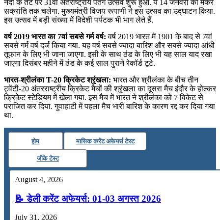
नदी के तट पर 31वां अंतर्राष्‍ट्रीय पतंग उत्‍सव शुरू हुआ. ये 14 जनवरी को मकर
सक्रांति तक चलेगा. मुख्‍यमंत्री विजय रूपाणी ने इस उत्‍सव का उद्घाटन किया.
इस उत्‍सव में बड़ी संख्‍या में विदेशी पर्यटक भी भाग लेते हैं.
वर्ष 2019 भारत का 7वां सबसे गर्म वर्ष:
वर्ष 2019 भारत में 1901 के बाद से 7वां
सबसे गर्म वर्ष दर्ज किया गया. यह वर्ष सबसे ज्यादा बारिश और सबसे ज्यादा आंधी
तूफान के लिए भी जाना जाएगा. इसी के साथ ठंड के लिए भी यह साल याद रखा
जाएगा दिसंबर महीने में ठंड के कई साल पुराने रेकॉर्ड टूटे.
भारत-श्रीलंका T-20 क्रिकेट श्रृंखला:
भारत और श्रीलंका के बीच तीन
ट्वेंटी-20 अंतरराष्ट्रीय क्रिकेट मैचों की श्रृंखला का दूसरा मैच इंदौर के होल्कर
क्रिकेट स्टेडियम में खेला गया. इस मैच में भारत ने श्रीलंका को 7 विकेट से
पराजित कर दिया. गुवाहाटी में पहला मैच भारी बारिश के कारण रद्द कर दिया गया
था.
होम
मासिक करेंट अफेयर्स टेस्ट
जीके टेस्ट
August 4, 2026
📝 डेली करेंट अफेयर्स: 01-03 अगस्त 2026
July 31, 2026