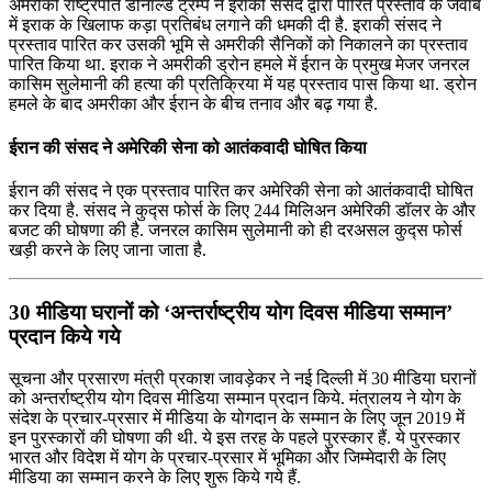
अमरीकी राष्‍ट्रपति डोनाल्‍ड ट्रम्‍प ने इराकी संसद द्वारा पारित प्रस्‍ताव के जवाब
में इराक के खिलाफ कड़ा प्रतिबंध लगाने की धमकी दी है. इराकी संसद ने
प्रस्‍ताव पारित कर उसकी भूमि से अमरीकी सैनिकों को निकालने का प्रस्‍ताव
पारित किया था. इराक ने अमरीकी ड्रोन हमले में ईरान के प्रमुख मेजर जनरल
कासिम सुलेमानी की हत्‍या की प्रतिक्रिया में यह प्रस्‍ताव पास किया था. ड्रोन
हमले के बाद अमरीका और ईरान के बीच तनाव और बढ़ गया है.
ईरान की संसद ने अमेरिकी सेना को आतंकवादी घोषित किया
ईरान की संसद ने एक प्रस्ताव पारित कर अमेरिकी सेना को आतंकवादी घोषित
कर दिया है. संसद ने कुद्स फोर्स के लिए 244 मिलिअन अमेरिकी डॉलर के और
बजट की घोषणा की है. जनरल कासिम सुलेमानी को ही दरअसल कुद्स फोर्स
खड़ी करने के लिए जाना जाता है.
30 मीडिया घरानों को ‘अन्तर्राष्ट्रीय योग दिवस मीडिया सम्‍मान’
प्रदान किये गये
सूचना और प्रसारण मंत्री प्रकाश जावड़ेकर ने नई दिल्‍ली में 30 मीडिया घरानों
को अन्तर्राष्ट्रीय योग दिवस मीडिया सम्‍मान प्रदान किये. मंत्रालय ने योग के
संदेश के प्रचार-प्रसार में मीडिया के योगदान के सम्‍मान के लिए जून 2019 में
इन पुरस्‍कारों की घोषणा की थी. ये इस तरह के पहले पुरस्‍कार हैं. ये पुरस्‍कार
भारत और विदेश में योग के प्रचार-प्रसार में भूमिका और जिम्‍मेदारी के लिए
मीडिया का सम्‍मान करने के लिए शुरू किये गये हैं.