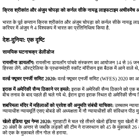
क्रिस श्रीकांत और अंजुम चोपड़ा को कर्नल सीके नायडू लाइफटाइम अचीवमेंच अव
भारत के पूर्व कप्तान क्रिस श्रीकांत और अंजुम चोपड़ा को कर्नल सीके नायडू 
करियर में अंजुम ने 4 विश्वकप में भारत का प्रतिनिधित्व किया है.
देश-दुनिया: एक दृष्टि
सामयिक घटनाचक्र डेलीडोज
रायसीना डायलॉग:
रायसीना डायलॉग पांचवे संस्करण का आयोजन 14 से 16 जनवरी 
हिस्सा लेंगे. ऑस्ट्रेलिया के प्रधानमंत्री स्कॉट मॉरीसन इस बैठक में आने वाले 
वर्ल्ड फ्यूचर एनर्जी समिट 2020:
वर्ल्ड फ्यूचर एनर्जी समिट (WFES) 2020 का आयो
इराक में अमेरिकी सैन्य ठिकाने पर हमले:
इराक में अमेरिकी सैन्य ठिकाने को एक 
बीच तनाव के बाद पहले ही चले गये थे. ईरान द्वारा इराक स्थित दो अमेरिकी सैन्य ठ
शबरिमला मंदिर में महिलाओं को प्रवेश की अनुमति संबंधी याचिका:
उच्‍चतम न्‍याय
न्‍यायाधीश न्‍यायमूर्ति एसए बोबडे की अध्‍यक्षता में नौ न्‍यायाधीशों की संविधान
खेलो इंडिया यूथ गेम्स 2020:
गुवाहाटी मे चल रहे तीसरे खेलो इंडिया युवा खेलों म
20 अंकों के अन्‍तर से जबकि लड़कों की टीम ने राजस्‍थान को 45 के मुकाबले 26 अंकों
को एक के मुकाबले तीन गोल से हराया.