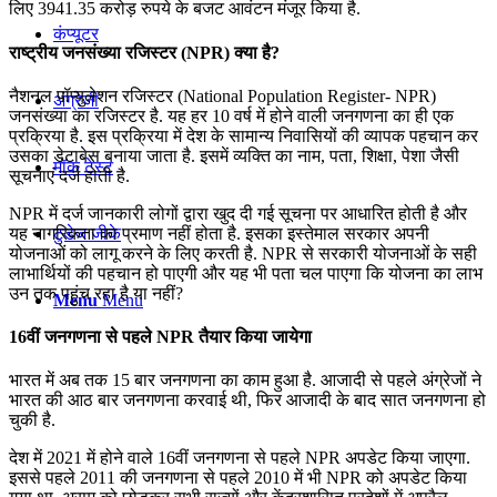
लिए 3941.35 करोड़ रुपये के बजट आवंटन मंजूर किया है.
कंप्यूटर
राष्ट्रीय जनसंख्या रजिस्टर (NPR) क्या है?
नैशनल पॉप्युलेशन रजिस्टर (National Population Register- NPR)
अंग्रेजी
जनसंख्या का रजिस्टर है. यह हर 10 वर्ष में होने वाली जनगणना का ही एक
प्रक्रिया है. इस प्रक्रिया में देश के सामान्य निवासियों की व्यापक पहचान कर
उसका डेटाबेस बनाया जाता है. इसमें व्यक्ति का नाम, पता, शिक्षा, पेशा जैसी
मॉक टेस्ट
सूचनाएं दर्ज होती है.
NPR में दर्ज जानकारी लोगों द्वारा खुद दी गई सूचना पर आधारित होती है और
यह नागरिकता का प्रमाण नहीं होता है. इसका इस्तेमाल सरकार अपनी
टुडेज जीके
योजनाओं को लागू करने के लिए करती है. NPR से सरकारी योजनाओं के सही
लाभार्थियों की पहचान हो पाएगी और यह भी पता चल पाएगा कि योजना का लाभ
उन तक पहुंच रहा है या नहीं?
Menu
Menu
16वीं जनगणना से पहले NPR तैयार किया जायेगा
भारत में अब तक 15 बार जनगणना का काम हुआ है. आजादी से पहले अंग्रेजों ने
भारत की आठ बार जनगणना करवाई थी, फिर आजादी के बाद सात जनगणना हो
चुकी है.
देश में 2021 में होने वाले 16वीं जनगणना से पहले NPR अपडेट किया जाएगा.
इससे पहले 2011 की जनगणना से पहले 2010 में भी NPR को अपडेट किया