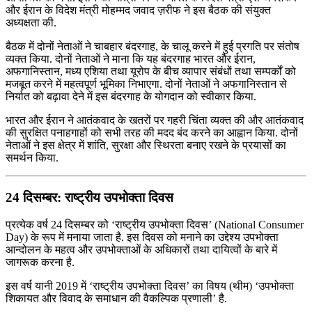
और ईरान के विदेश मंत्री मोहम्मद जवाद ज़रीफ ने इस बैठक की संयुक्त
अध्यक्षता की.
बैठक में दोनों नेताओं ने चाबहार बंदरगाह, के चालू करने में हुई प्रगति पर संतोष
व्यक्त किया. दोनों नेताओं ने माना कि यह बंदरगाह भारत और ईरान,
अफगानिस्तान, मध्य एशिया तथा यूरोप के बीच व्यापार संबंधों तथा सम्पर्कों को
मजबूत करने में महत्वपूर्ण भूमिका निभाएगा. दोनों नेताओं ने अफगानिस्तान से
निर्यात को बढ़ावा देने में इस बंदरगाह के योगदान को स्वीकार किया.
भारत और ईरान ने आतंकवाद के खतरों पर गहरी चिंता व्यक्त की और आतंकवाद
की सुरक्षित पनाहगाहों को सभी तरह की मदद बंद करने का आह्वान किया. दोनों
नेताओं ने इस क्षेत्र में शांति, सुरक्षा और स्थिरता बनाए रखने के प्रयासों का
समर्थन किया.
24 दिसम्बर: राष्‍ट्रीय उपभोक्‍ता दिवस
प्रत्येक वर्ष 24 दिसम्बर को ‘राष्‍ट्रीय उपभोक्‍ता दिवस’ (National Consumer
Day) के रूप में मनाया जाता है. इस दिवस को मनाने का उद्देश्‍य उपभोक्‍ता
आन्‍दोलन के महत्‍व और उपभोक्‍ताओं के अधिकारों तथा दायित्‍वों के बारे में
जागरूक करना है.
इस वर्ष यानी 2019 में ‘राष्‍ट्रीय उपभोक्‍ता दिवस’ का विषय (थीम) ‘उपभोक्ता
शिकायत और विवाद के समाधान की वैकल्पिक प्रणाली’ है.