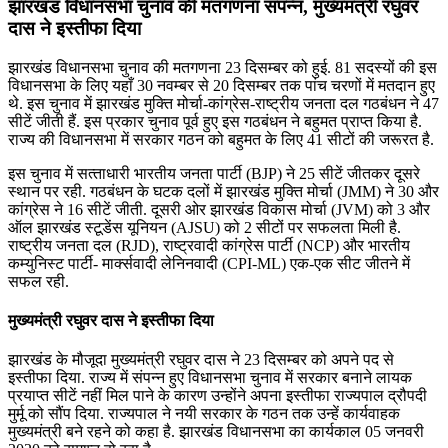
झारखंड विधानसभा चुनाव की मतगणना संपन्न, मुख्‍यमंत्री रघुवर
दास ने इस्तीफा दिया
झारखंड विधानसभा चुनाव की मतगणना 23 दिसम्बर को हुई. 81 सदस्‍यों की इस
विधानसभा के लिए यहाँ 30 नवम्‍बर से 20 दिसम्‍बर तक पांच चरणों में मतदान हुए
थे. इस चुनाव में झारखंड मुक्ति मोर्चा-कांग्रेस-राष्‍ट्रीय जनता दल गठबंधन ने 47
सीटें जीती हैं. इस प्रकार चुनाव पूर्व हुए इस गठबंधन ने बहुमत प्राप्त किया है.
राज्य की विधानसभा में सरकार गठन को बहुमत के लिए 41 सीटों की जरूरत है.
इस चुनाव में सत्‍ताधारी भारतीय जनता पार्टी (BJP) ने 25 सीटें जीतकर दूसरे
स्थान पर रही. गठबंधन के घटक दलों में झारखंड मुक्ति मोर्चा (JMM) ने 30 और
कांग्रेस ने 16 सीटें जीती. दूसरी ओर झारखंड विकास मोर्चा (JVM) को 3 और
ऑल झारखंड स्‍टूडेंस यूनियन (AJSU) को 2 सीटों पर सफलता मिली है.
राष्‍ट्रीय जनता दल (RJD), राष्‍ट्रवादी कांग्रेस पार्टी (NCP) और भारतीय
कम्‍युनिस्‍ट पार्टी- मार्क्सवादी लेनिनवादी (CPI-ML) एक-एक सीट जीतने में
सफल रही.
मुख्‍यमंत्री रघुवर दास ने इस्तीफा दिया
झारखंड के मौजूदा मुख्‍यमंत्री रघुवर दास ने 23 दिसम्बर को अपने पद से
इस्तीफा दिया. राज्य में संपन्न हुए विधानसभा चुनाव में सरकार बनाने लायक
प्रयाप्त सीटें नहीं मिल पाने के कारण उन्होंने अपना इस्तीफा राज्‍यपाल द्रौपदी
मुर्मू को सौंप दिया. राज्‍यपाल ने नयी सरकार के गठन तक उन्‍हें कार्यवाहक
मुख्यमंत्री बने रहने को कहा है. झारखंड विधानसभा का कार्यकाल 05 जनवरी