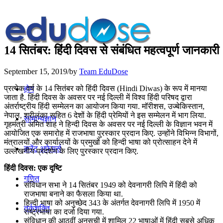
14 सितंबर: हिंदी दिवस से संबंधित महत्वपूर्ण जानकारी
September 15, 2019
/
by
Team EduDose
प्रत्येक वर्ष के 14 सितंबर को हिंदी दिवस (Hindi Diwas) के रूप में मानया
होम
जाता है. हिंदी दिवस के अवसर पर नई दिल्ली में विश्व हिंदी परिषद द्वारा
अंतर्राष्ट्रीय हिंदी सम्मेलन का आयोजन किया गया. मॉरीशस, उज्बेकिस्तान,
नेपाल, श्रीलंका सहित 6 देशों के हिंदी प्रेमियों ने इस सम्मेलन में भाग लिया.
सामान्यज्ञान
गृहमंत्री अमित शाह ने हिन्‍दी दिवस के अवसर पर नई दिल्‍ली के विज्ञान भवन में
आयोजित एक समारोह में राजभाषा पुरस्‍कार प्रदान किए. उन्‍होंने विभिन्‍न विभागों,
मंत्रालयों और कार्यालयों के प्रमुखों को हिन्‍दी भाषा को प्रोत्‍साहन देने में
करेंट अफेयर्स
उल्‍लेखनीय प्रदर्शन के लिए पुरस्‍कार प्रदान किए.
हिंदी दिवस: एक दृष्टि
गणित
संविधान सभा ने 14 सितंबर 1949 को देवनागरी लिपि में हिंदी को
राजभाषा बनाने का फैसला किया था.
हिन्दी भाषा को अनुच्छेद 343 के अंतर्गत देवनागरी लिपि में 1950 में
तर्कशक्ति
राष्ट्रभाषा का दर्जा दिया गया.
संविधान की आठवीं अनुसूची में शामिल 22 भाषाओं में हिंदी सबसे अधिक