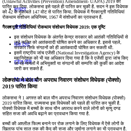
(Unlawful Activities (Prevention) Amendment- UAPA) 2019 को
पारित कर दिया. लोकसभा इसे पहले ही पारित कर चुकी है. सदन ने इस विधेयक
कंप्यूटर
को 42 के मुकाबले 147 वोट से पारित किया. विधेयक में गैरकानूनी गतिविधियां
रोकथाम संशोधन अधिनियम, 1967 में संशोधनों का प्रावधान है.
अंग्रेजी
गैरकानूनी गतिविघियां रोकथाम संशोधन विधेयक 2019: एक दृष्टि
इस संशोधन विधेयक के अंतर्गत केन्द्र सरकार को आतंकी गतिविधियों से
जुड़े व्यक्ति को आतंकवादी घोषित करने का अधिकार है. इससे पहले,
मॉक टेस्ट
सरकार सिर्फ संगठनों को ही आतंकवादी घोषित कर सकती थी.
इसमें राष्ट्रीय जांच एजेंसी (National Investigation Agency) के
महानिदेशक को भी यह अधिकार दिया गया है कि वे एजेंसी द्वारा जांच किए
टुडेज जीके
जा रहे मामलों में अभियुक्तों या संगठनों की सम्पत्ति की कुर्की का आदेश
जारी कर सकते हैं.
Menu
Menu
लोकसभा ने बाल यौन अपराध निवारण संशोधन विधेय़क (पोक्सो)
2019 पारित किया
लोकसभा ने 1 अगस्त को बाल यौन अपराध निवारण संशोधन विधेय़क (पोक्सो)
2019 पारित किया. राज्‍यसभा इस विधेयकों को पहले ही पारित कर चुकी है.
पोक्सो विधेयक में बच्चों के साथ यौन अपराध करने वाले लोगों को मृत्यु दण्ड
सहित सजा की अवधि बढ़ाने का प्रावधान किया गया है.
बच्चों की अश्लील फिल्म बनाने पर रोक लगाने के लिए विधेयक में ऐसे लोगों के
खिलाफ पांच साल तक की कैद की सजा और जुर्माना लगाने का भी प्रावधान है.