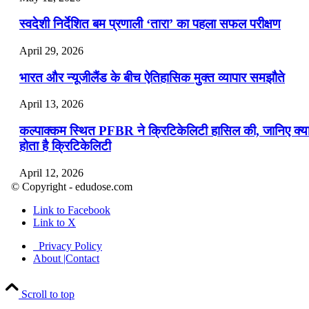
स्वदेशी निर्देशित बम प्रणाली ‘तारा’ का पहला सफल परीक्षण
April 29, 2026
भारत और न्यूजीलैंड के बीच ऐतिहासिक मुक्त व्यापार समझौते
April 13, 2026
कल्पाक्कम स्थित PFBR ने क्रिटिकेलिटी हासिल की, जानिए क्य
होता है क्रिटिकेलिटी
April 12, 2026
© Copyright - edudose.com
भारत का त्रि-चरणीय परमाणु कार्यक्रम
Link to Facebook
Link to X
April 9, 2026
Privacy Policy
नासा का आर्टेमिस-2 मिशन: मनुष्य एक बार फिर से चंद्रमा के कर
About |Contact
पहुंचा
Scroll to top
April 7, 2026