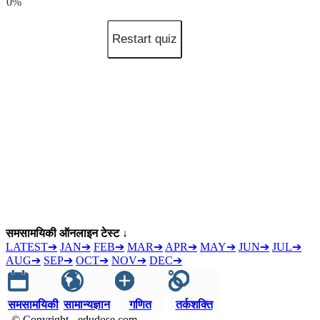
0%
Restart quiz
समसामयिकी ऑनलाइन टेस्ट ↓
LATEST➔
JAN➔
FEB➔
MAR➔
APR➔
MAY➔
JUN➔
JUL➔
AUG➔
SEP➔
OCT➔
NOV➔
DEC➔
समसामयिकी
सामान्यज्ञान
गणित
तर्कशक्ति
© Copyright - edudose.com