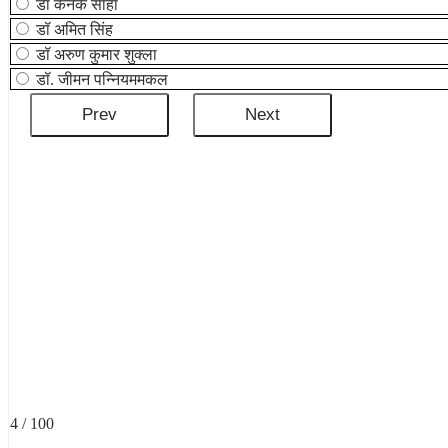
डॉ कनक साहा
डॉ अमित सिंह
डॉ अरुण कुमार शुक्ला
डॉ. जीमन पन्नियममकल
4 / 100