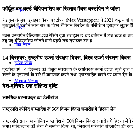
फॉर्मूल वन वर्ल्ड चैपियनशिप का खिताब मैक्स वर्स्टापेन ने जीता
कंप्यूटर
रेड बुल के युवा ड्राइवर मैक्स वर्स्टापेन (Max Verstappen) ने 2021 अबू धाब
मुकाबले में उन्होंने सात बार के विश्व चैंपियन ब्रिटेन के मर्सिडिज ड्राइवर लुइ
अंग्रेजी
मैक्स वर्स्टापेन बेल्जियम-डच रेसिंग युवा ड्राइवर है. वह वर्तमान में डच ध्वज के 
वह यह चैंपियनशिप जीतने वाले पहले डच ड्राइवर बने हैं.
मॉक टेस्ट
14 दिसम्बर: राष्ट्रीय ऊर्जा संरक्षण दिवस, विश्‍व ऊर्जा संरक्षण दिवस
टुडेज जीके
प्रत्येक वर्ष 14 दिसम्बर को विद्युत मंत्रालय के अधीनस्‍थ ऊर्जा दक्षता ब्‍यूरो द्व
करने के प्रयासों के बारे में जागरूक करने तथा प्रोत्‍साहित करने पर ध्‍यान देने
Menu
Menu
देश-दुनिया: एक संक्षिप्त दृष्टि
सामयिक घटनाचक्र का डेलीडोज
राष्‍ट्रपति कोविंद बांग्लादेश के 50वें विजय दिवस समारोह में हिस्‍सा लेंगे
राष्‍ट्रपति राम नाथ कोविंद बांग्लादेश के 50वें विजय दिवस समारोह में हिस्‍सा लेन
समक्ष पाकिस्‍तान की सेना ने समर्पण किया था, जिसकी परिणति बांग्‍लादेश की स्‍वतंत