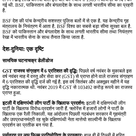
गई थी. BSF, पाकिस्‍तान और बंगलादेश के साथ लगती भारतीय सीमा का प्रहरी
है.
BSF देश की पांच केन्द्रीय सशस्त्र पुलिस बलों में से एक है. यह केन्द्रीय गृह
मंत्रालय के नियंत्रण में आता है. BSF विश्व का सबसे बड़ा सीमा सुरक्षा बल है.
BSF को पाकिस्‍तान और बंगलादेश के साथ लगती भारतीय सीमा तथा नियंत्रण
रेखा में भारतीय सेना के साथ तैनात किया जाता है.
देश-दुनिया: एक दृष्टि
सामयिक घटनाचक्र डेलीडोज
GST राजस्‍व संग्रहण में 6 प्रतिशत की वृद्धि:
पिछले वर्ष नवंबर के मुकाबले इस
वर्ष नवंबर माह में वस्‍तु और सेवा कर (GST) से प्राप्‍त होने वाले राजस्‍व संग्रहण
में 6 प्रतिशत की वृद्धि दर्ज की गई है. इस वर्ष सितंबर और अक्‍तूबर महीने में यह
वृद्धि नकारात्‍मक थी. नवंबर 2019 में GST से 103492 करोड़ रूपये का राजस्‍व
प्राप्‍त हुआ.
इटली में दक्षिणपंथी लीग पार्टी के खिलाफ प्रदर्शन:
इटली में दक्षिणपंथी लीग
पार्टी के खिलाफ विरोध-प्रदर्शन जारी हैं. फ्लोरेंस में हजारों लोगों ने पार्टी के
खिलाफ एक रैली निकाली. यह आंदोलन पिछली गठबंधन सरकार में गृहमंत्री
और उपप्रधानमंत्री रह चुके दक्षिणपंथी नेता मात्तेयो साल्‍वीनी के खिलाफ
प्रदर्शन का प्रतीक बन गया है.
पर्यावरण पर लघु फिल्‍म प्रतियोगिता के पुरस्‍कार:
हाल ही में दिल्ली में हरित