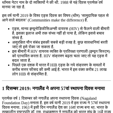
थॉमस नेटर नाम के दो व्यक्तियों ने की थी. 1988 से यह दिवस प्रत्येक वर्ष
मानया जा रहा है.
इस वर्ष यानी 2019 के विश्व एड्स दिवस का विषय (थीम) ‘सामुदायिक पहल से
आने वाले बदलाव’ (Communities make the difference) है.
एड्स, मानव इम्यूनोडिफीसिअन्सी वायरस (HIV) से फैलने वाली बीमारी
है. इसका इलाज अभी तक संभव नहीं हो पाया है, लेकिन इससे बचाव
संभव है.
असुरक्षित यौन संबंध इसकी सबसे बड़ी वजह है. कुछ सावधानियां बरती
जाए तो इसे रोका जा सकता है.
इस बीमारी में HIV वायरस व्यक्ति के प्रतिरक्षा प्रणाली (इम्यून सिस्टम)
को प्रभावित करता है. HIV संक्रमण बढ़ता चला जाए तो यह एड्स में
बदल जाता है.
पिछले एक दशक में भारत में HIB एड्स के नये संक्रमण के मामलों में
करीब सत्तर फीसद की कमी आई है. भारत में इस वक्त करीब 21 लाख
लोग HIB से संक्रमित है.
1 दिसम्बर 2019: नगालैंड ने अपना 57वां स्‍थापना दिवस मनाया
प्रत्येक वर्ष 1 दिसम्बर को नगालैंड अपना स्‍थापना दिवस (Nagaland
Foundation Day) मनाता है. इस वर्ष यानी 2019 में इस राज्य ने 57वां स्‍थापना
दिवस मनाया. 1963 में इसी दिन नगालैंड देश का 16वां राज्‍य बना था. भारत के
तत्कालीन राष्ट्रपति डॉ. एस. राधाकृष्णन ने नगालैंड को भारत संघ के 16वें राज्य