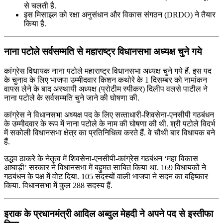
से चलती है.
इस मिसाइल को रक्षा अनुसंधान और विकास संगठन (DRDO) ने तैयार
किया है.
नाना पटोले सर्वसम्‍मति से महाराष्‍ट्र विधानसभा अध्‍यक्ष चुने गये
कांग्रेस विधायक नाना पटोले महाराष्‍ट्र विधानसभा अध्‍यक्ष चुने गये हैं. इस पद
के चुनाव के लिए भाजपा उम्‍मीदवार किशन कथोरे के 1 दिसम्बर को नामांकन
वापस लेने के बाद अस्‍थायी अध्‍यक्ष (प्रोटीम स्पीकर) दिलीप वलसे पाटील ने
नाना पटोले के सर्वसम्‍मति चुने जाने की घोषणा की.
कांग्रेस ने विधानसभा अध्‍यक्ष पद के लिए सत्‍ताधारी-शिवसेना-एनसीपी गठबंधन
के उम्‍मीदवार के रूप में नाना पटोले के नाम की घोषणा की थी. श्री पटोले विदर्भ
में सकोली विधानसभा क्षेत्र का प्रतिनिधित्‍व करते हैं. वे चौथी बार विधायक बने
हैं.
उद्धव ठाकरे के नेतृत्‍व में शिवसेना-एनसीपी-कांग्रेस गठबंधन ‘महा विकास
आघाड़ी’ सरकार ने विधानसभा में बहुमत साबित किया था. 169 विधायकों ने
गठबंधन के पक्ष में वोट दिया. 105 सदस्‍यों वाली भाजपा ने सदन का बहिष्‍कार
किया. विधानसभा में कुल 288 सदस्‍य हैं.
इराक के प्रधानमंत्री आदिल अब्दुल मेहदी ने अपने पद से इस्तीफा