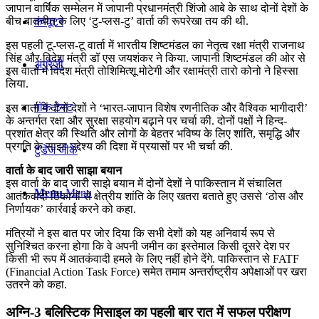
जापान वार्षिक सम्मेलन में जापानी प्रधानमंत्री शिंजो आबे के साथ दोनों देशों के
बीच बातचीत के लिए ‘टु-प्लस-टु’ वार्ता की रूपरेखा तय की थी.
कंप्यूटर
इस पहली टू-प्‍लस-टू वार्ता में भारतीय शिष्टमंडल का नेतृत्‍व रक्षा मंत्री राजनाथ
सिंह और विदेश मंत्री डॉ एस जयशंकर ने किया. जापानी शिष्ट‍मंडल की ओर से
अंग्रेजी
इस वार्ता में विदेश मंत्री तोशिमित्‍शू मोटेगी और रक्षामंत्री तारो कोनो ने हिस्सा
लिया.
मॉक टेस्ट
इस वार्ता में दोनों देशों ने ‘भारत-जापान विशेष रणनीतिक और वैश्विक भागीदारी’
के अन्‍तर्गत रक्षा और सुरक्षा सहयोग बढ़ाने पर चर्चा की. दोनों पक्षों ने हिन्द-
प्रशांत क्षेत्र की स्थिति और लोगों के बेहतर भविष्य के लिए शांति, समृद्धि और
प्रगति के साझा उद्देश्य की दिशा में प्रयासों पर भी चर्चा की.
टुडेज जीके
वार्ता के बाद जारी साझा बयान
इस वार्ता के बाद जारी साझे बयान में दोनों देशों ने पाकिस्तान में संचालित
Menu
Menu
आतंकवादी ठिकानों से क्षेत्रीय शांति के लिए खतरा बताते हुए उससे ‘ठोस और
निर्णायक’ कार्रवाई करने को कहा.
मंत्रियों ने इस बात पर जोर दिया कि सभी देशों को यह अनिवार्य रूप से
सुनिश्चित करना होगा कि वे अपनी जमीन का इस्तेमाल किसी दूसरे देश पर
किसी भी रूप में आतकंवादी हमले के लिए नहीं होने देंगे. पाकिस्तान से FATF
(Financial Action Task Force) समेत तमाम अन्तर्राष्ट्रीय अपेक्षाओं पर खरा
उतरने को कहा.
अग्नि-3 बलिस्टिक मिसाइल का पहली बार रात में सफल परीक्षण