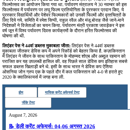
फिल्‍मोत्‍सव का आयोजन किया गया था. पर्यावरण मंत्रालय ने 30 नवम्बर को इस
फिल्‍मोत्‍सव में पर्यावरण पर लघु फिल्‍म प्रतियोगिता के पुरस्‍कार प्रदान किए. ये
पुरस्‍कार विद्यार्थियों और पेशेवर फिल्‍मकारों को उनकी फिल्‍मों और वृत्‍तचित्रों के
लिए दिये गये. समिति में रमेश सिप्‍पी, राहुल रवैल और मंजू बोराह जैसे जाने-माने
निदेशकों ने विजेताओं का चयन किया. पर्यावरण मंत्री प्रकाश जावड़ेकर ने इस
वर्ष जून में विश्‍व पर्यावरण दिवस कार्यक्रमों के दौरान हरित फिल्‍मोत्‍सव की
घोषणा की थी.
लिएंडर पेस ने 44वां डब्‍लस मुकाबला जीता:
लिएंडर पेस ने 44वां डब्‍लस
मुकाबला जीतकर डेविस कप में अपने रिकॉर्ड को बेहतर किया है. कज़ाकिस्‍तान
में लिएंडर ने जीवन के साथ पाकिस्‍तान के मोहम्‍मद शोएब और अब्‍दुल रहमान को
पराजित कर यह उपलब्‍धी हासिल की. वह पिछले साल डेविस कप इतिहास सबसे
सफल डब्‍लस खिलाड़ी बने थे. इसी के साथ भारत ने डेविस कप ऐशिया
ओसनिया जोन ग्रुप एक के पहले दौर में कल पाकिस्‍तान को 4-0 से हराते हुए
2020 के क्‍वालिफायर्स में जगह बना ली.
होम
मासिक करेंट अफेयर्स टेस्ट
जीके टेस्ट
August 7, 2026
📝 डेली करेंट अफेयर्स: 04-06 अगस्त 2026