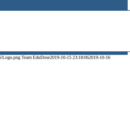
5/Logo.png
Team EduDose
2019-10-15 23:18:06
2019-10-16