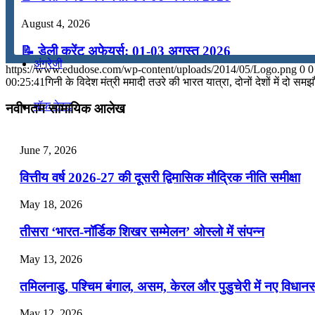
कंप्यूटर
August 4, 2026
📝 डेली करेंट अफेयर्स: 01-03 अगस्त 2026
अंग्रेजी
https://www.edudose.com/wp-content/uploads/2014/05/Logo.png
0
0
July 31, 2026
00:25:41
गिनी के विदेश मंत्री ममादी तउरे की भारत यात्रा, दोनों देशों में दो समझौत
📝 डेली करेंट अफेयर्स: 28-31 जुलाई 2026
मॉक टेस्ट
नवीनतम सामायिक आलेख
July 28, 2026
टुडेज जीके
June 7, 2026
📝 डेली करेंट अफेयर्स: 25-27 जुलाई 2026
वित्तीय वर्ष 2026-27 की दूसरी द्विमासिक मौद्रिक नीति समीक्षा
July 25, 2026
Menu
Menu
May 18, 2026
📝 डेली करेंट अफेयर्स: 22-24 जुलाई 2026
तीसरा ‘भारत-नॉर्डिक शिखर सम्मेलन’ ओस्लो में संपन्न
July 22, 2026
May 13, 2026
📝 डेली करेंट अफेयर्स: 19-21 जुलाई 2026
तमिलनाडु, पश्चिम बंगाल, असम, केरल और पुडुचेरी में नए विधा
July 19, 2026
May 12, 2026