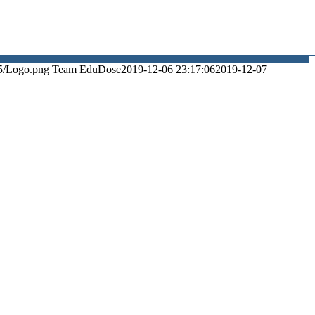
5/Logo.png
Team EduDose
2019-12-06 23:17:06
2019-12-07