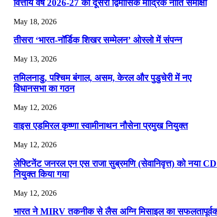
📝 डेली करेंट अफेयर्स: 22-24 जुलाई 2026
वित्तीय वर्ष 2026-27 की दूसरी द्विमासिक मौद्रिक नीति समीक्षा
July 22, 2026
May 18, 2026
📝 डेली करेंट अफेयर्स: 19-21 जुलाई 2026
तीसरा ‘भारत-नॉर्डिक शिखर सम्मेलन’ ओस्लो में संपन्न
July 19, 2026
May 13, 2026
📝 डेली करेंट अफेयर्स: 16-18 जुलाई 2026
तमिलनाडु, पश्चिम बंगाल, असम, केरल और पुडुचेरी में नए
विधानसभा का गठन
May 12, 2026
वाइस एडमिरल कृष्णा स्वामीनाथन नौसेना प्रमुख नियुक्त
May 12, 2026
लेफ्टिनेंट जनरल एन एस राजा सुब्रमणि (सेवानिवृत्त) को नया C
नियुक्त किया गया
May 12, 2026
भारत ने MIRV तकनीक से लैस अग्नि मिसाइल का सफलतापूर्व