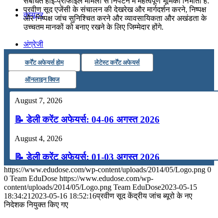
संबंधित हाई-प्रोफाइल मामलों से निपटने में महत्वपूर्ण भूमिका निभाती है.
प्रवीण सूद एजेंसी के संचालन की देखरेख और मार्गदर्शन करने, निष्पक्ष
कंप्यूटर
और निष्पक्ष जांच सुनिश्चित करने और व्यावसायिकता और अखंडता के
उच्चतम मानकों को बनाए रखने के लिए जिम्मेदार होंगे.
अंग्रेजी
कर्रेंट अफेयर्स होम
लेटेस्ट कर्रेंट अफेयर्स
मॉक टेस्ट
ऑनलाइन क्विज
August 7, 2026
टुडेज जीके
📝 डेली करेंट अफेयर्स: 04-06 अगस्त 2026
Menu
Menu
August 4, 2026
📝 डेली करेंट अफेयर्स: 01-03 अगस्त 2026
https://www.edudose.com/wp-content/uploads/2014/05/Logo.png
0
July 31, 2026
0
Team EduDose
https://www.edudose.com/wp-
content/uploads/2014/05/Logo.png
Team EduDose
2023-05-15
📝 डेली करेंट अफेयर्स: 28-31 जुलाई 2026
18:34:21
2023-05-16 18:52:16
प्रवीण सूद केंद्रीय जांच ब्यूरो के नए
निदेशक नियुक्त किए गए
July 28, 2026