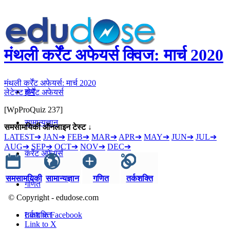
मंथली कर्रेंट अफेयर्स क्विज: मार्च 2020
मंथली कर्रेंट अफेयर्स: मार्च 2020
होम
लेटेस्ट कर्रेंट अफेयर्स
[WpProQuiz 237]
सामान्यज्ञान
समसामयिकी ऑनलाइन टेस्ट ↓
LATEST➔
JAN➔
FEB➔
MAR➔
APR➔
MAY➔
JUN➔
JUL➔
AUG➔
SEP➔
OCT➔
NOV➔
DEC➔
करेंट अफेयर्स
समसामयिकी
सामान्यज्ञान
गणित
तर्कशक्ति
गणित
© Copyright - edudose.com
Link to Facebook
तर्कशक्ति
Link to X