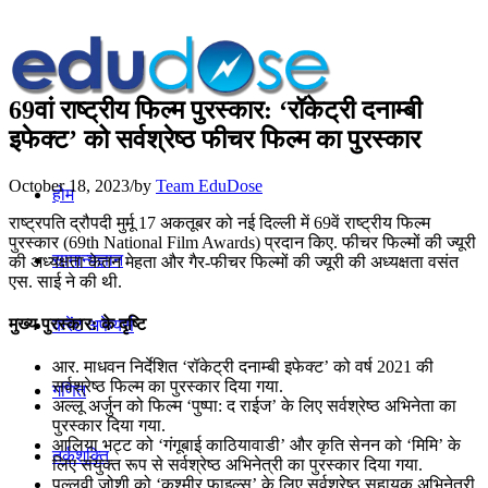
69वां राष्ट्रीय फिल्म पुरस्कार: ‘रॉकेट्री दनाम्‍बी
इफेक्‍ट’ को सर्वश्रेष्‍ठ फीचर फिल्‍म का पुरस्कार
October 18, 2023
/
by
Team EduDose
होम
राष्‍ट्रपति द्रौपदी मुर्मू 17 अकतूबर को नई दिल्‍ली में 69वें राष्ट्रीय फिल्‍म
पुरस्कार (69th National Film Awards) प्रदान किए. फीचर फिल्‍मों की ज्‍यूरी
सामान्यज्ञान
की अध्यक्षता केतन मेहता और गैर-फीचर फिल्‍मों की ज्‍यूरी की अध्यक्षता वसंत
एस. साई ने की थी.
मुख्य पुरस्कार: के दृष्टि
करेंट अफेयर्स
आर. माधवन निर्देशित ‘रॉकेट्री दनाम्‍बी इफेक्‍ट’ को वर्ष 2021 की
सर्वश्रेष्‍ठ फिल्‍म का पुरस्कार दिया गया.
गणित
अल्‍लू अर्जुन को फिल्‍म ‘पुष्‍पा: द राईज’ के लिए सर्वश्रेष्‍ठ अभिनेता का
पुरस्‍कार दिया गया.
आलिया भट्ट को ‘गंगूबाई काठियावाडी’ और कृति सेनन को ‘मिमि’ के
तर्कशक्ति
लिए संयुक्‍त रूप से सर्वश्रेष्‍ठ अभिनेत्री का पुरस्‍कार दिया गया.
पल्‍लवी जोशी को ‘कश्‍मीर फाइल्‍स’ के लिए सर्वश्रेष्‍ठ सहायक अभिनेत्री