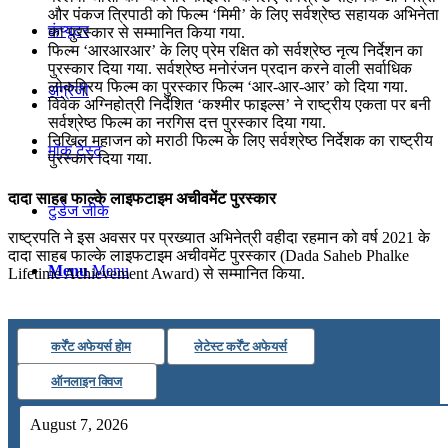
और पंकज त्रिपाठी को फिल्‍म ‘मिमी’ के लिए सर्वश्रेष्‍ठ सहायक अभिनेता
कंप्यूटर
का पुरस्‍कार से सम्मानित किया गया.
फिल्म ‘आरआरआर’ के लिए प्रेम रक्षित को सर्वश्रेष्ठ नृत्य निर्देशन का
पुरस्कार दिया गया. सर्वश्रेष्‍ठ मनोरंजन प्रदान करने वाली सर्वाधिक
लोकप्रिय फिल्‍म का पुरस्कार फिल्म ‘आर-आर-आर’ को दिया गया.
अंग्रेजी
विवेक अग्निहोत्री निर्देशित ‘कश्‍मीर फाइल्‍स’ ने राष्‍ट्रीय एकता पर बनी
सर्वश्रेष्‍ठ फिल्‍म का नरगिस दत्त पुरस्‍कार दिया गया.
निखिल महाजन को मराठी फिल्‍म के लिए सर्वश्रेष्‍ठ निर्देशक का राष्‍ट्रीय
मॉक टेस्ट
पुरस्‍कार दिया गया.
दादा साहब फाल्के लाइफटाइम अचीवमेंट पुरस्कार
टुडेज जीके
राष्‍ट्रपति ने इस अवसर पर प्रख्‍यात अभिनेत्री वहीदा रहमान को वर्ष 2021 के
दादा साहब फाल्के लाइफटाइम अचीवमेंट पुरस्कार (Dada Saheb Phalke
Menu
Menu
Lifetime Achievement Award) से सम्मानित किया.
कर्रेंट अफेयर्स होम
लेटेस्ट कर्रेंट अफेयर्स
ऑनलाइन क्विज
August 7, 2026