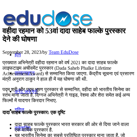
वहीदा रहमान को 53वां दादा साहेब फाल्के पुरस्कार
देने की घोषणा
September 28, 2023
/
by
Team EduDose
होम
प्रख्‍यात अभिनेत्री वहीदा रहमान को वर्ष 2021 का दादा साहब फाल्के
लाइफटाइम अचीवमेंट पुरस्कार (Dada Saheb Phalke Lifetime
सामान्यज्ञान
Achievement Award) से सम्मानित किया जाएगा. केंद्रीय सूचना एवं प्रसारण
मंत्री अनुराग ठाकुर ने हाल ही में यह घोषणा की थी.
पद्म श्री और पद्म भूषण पुरस्कार से सम्मानित, वहीदा को भारतीय सिनेमा का
करेंट अफेयर्स
स्तंभ माना जाता है. दिग्‍गज अभिनेत्री ने गाइड, रेशमा और शेरा समेत कई अन्य
फिल्मों में यादगार किरदार निभाए.
गणित
दादा साहब फाल्‍के पुरस्‍कार: एक दृष्टि
दादा साहब फाल्के पुरस्कार भारत सरकार की ओर से दिया जाने वाला
तर्कशक्ति
एक वार्षिक पुरस्कार है.
यह भारतीय सिनेमा का सबसे प्रतिष्ठित पुरस्कार माना जाता है, जो