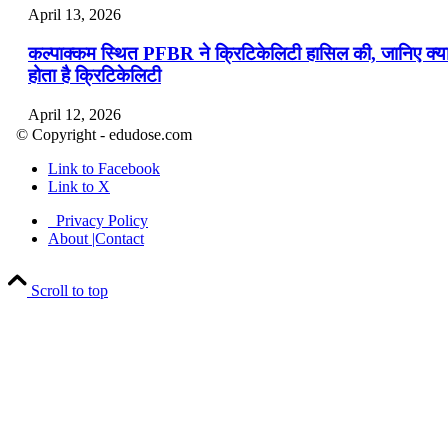
April 13, 2026
कल्पाक्कम स्थित PFBR ने क्रिटिकेलिटी हासिल की, जानिए क्य
होता है क्रिटिकेलिटी
April 12, 2026
© Copyright - edudose.com
भारत का त्रि-चरणीय परमाणु कार्यक्रम
Link to Facebook
Link to X
April 9, 2026
Privacy Policy
नासा का आर्टेमिस-2 मिशन: मनुष्य एक बार फिर से चंद्रमा के कर
About |Contact
पहुंचा
Scroll to top
April 7, 2026
वित्तीय वर्ष 2026-27 की पहली द्विमासिक मौद्रिक नीति समीक्षा
April 4, 2026
भारत का पहला ‘खेलो इंडिया ट्राइबल गेम्स’ छत्तीसगढ़ में आयोज
किया गया