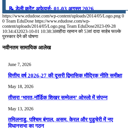
📝 डेली करेंट अफेयर्स: 01-03 अगस्त 2026
https://www.edudose.com/wp-content/uploads/2014/05/Logo.png
0
July 31, 2026
0
Team EduDose
https://www.edudose.com/wp-
content/uploads/2014/05/Logo.png
Team EduDose
2023-09-28
📝 डेली करेंट अफेयर्स: 28-31 जुलाई 2026
10:34:43
2023-10-01 10:38:38
वहीदा रहमान को 53वां दादा साहेब फाल्के
पुरस्कार देने की घोषणा
July 28, 2026
नवीनतम सामायिक आलेख
📝 डेली करेंट अफेयर्स: 25-27 जुलाई 2026
July 25, 2026
June 7, 2026
📝 डेली करेंट अफेयर्स: 22-24 जुलाई 2026
वित्तीय वर्ष 2026-27 की दूसरी द्विमासिक मौद्रिक नीति समीक्षा
July 22, 2026
May 18, 2026
📝 डेली करेंट अफेयर्स: 19-21 जुलाई 2026
तीसरा ‘भारत-नॉर्डिक शिखर सम्मेलन’ ओस्लो में संपन्न
July 19, 2026
May 13, 2026
📝 डेली करेंट अफेयर्स: 16-18 जुलाई 2026
तमिलनाडु, पश्चिम बंगाल, असम, केरल और पुडुचेरी में नए
विधानसभा का गठन