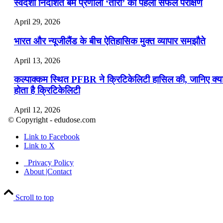
स्वदेशी निर्देशित बम प्रणाली ‘तारा’ का पहला सफल परीक्षण
April 29, 2026
भारत और न्यूजीलैंड के बीच ऐतिहासिक मुक्त व्यापार समझौते
April 13, 2026
कल्पाक्कम स्थित PFBR ने क्रिटिकेलिटी हासिल की, जानिए क्य
होता है क्रिटिकेलिटी
April 12, 2026
© Copyright - edudose.com
भारत का त्रि-चरणीय परमाणु कार्यक्रम
Link to Facebook
Link to X
April 9, 2026
Privacy Policy
नासा का आर्टेमिस-2 मिशन: मनुष्य एक बार फिर से चंद्रमा के कर
About |Contact
पहुंचा
Scroll to top
April 7, 2026
वित्तीय वर्ष 2026-27 की पहली द्विमासिक मौद्रिक नीति समीक्षा