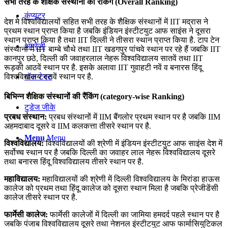
सभी तरह के शैक्षिक संस्थानों की रैंकिंग (Overall Ranking)
कंप्यूटर
देश मे विश्वविद्यालयों सहित सभी तरह के शैक्षिक संस्थानों में IIT मद्रास ने
प्रथम स्थान प्राप्त किया है जबकि इंडियन इंस्टीटयुट आफ साइंस ने दूसरा
स्थान प्राप्त किया है तथा IIT दिल्ली ने तीसरा स्थान प्राप्त किया है. टाप टेन
अंग्रेजी
संस्थानों में IIT बाम्बे चौथे तथा IIT खडगपुर पांचवे स्थान पर रहे हैं जबकि IIT
कानपुर छठे, दिल्ली की जवाहरलाल नेहरू विश्वविद्यालय सातवें तथा IIT
रूड़की आठवें स्थान पर है. इसके अलावा IIT गुवाहटी नवें व बनारस हिंदू
मॉक टेस्ट
विश्वविद्यालय दसवें स्थान पर है.
बिभिन्न शैक्षिक संस्थानों की रैंकिंग (category-wise Ranking)
टुडेज जीके
प्रबध संस्थान:
प्रबध संस्थानों में IIM बैंगलोर प्रथम स्थान पर है जबकि IIM
अहमदाबाद दूसरे व IIM कलकत्ता तीसरे स्थान पर है.
Menu
Menu
विश्वविद्यालय:
विश्वविद्यालयों की श्रेणी में इंडियन इंस्टीटयुट आफ साइंस देश में
सर्वोच्च स्थान पर है जबकि दिल्ली का जवाहर लाल नेहरू विश्वविद्यालय दूसरे
तथा बनारस हिंदू विश्वविद्यालय तीसरे स्थान पर है.
महाविद्यालय:
महाविद्यालयों की श्रेणी में दिल्ली विश्वविद्यालय के मिरांडा हाऊस
कालेज को प्रथम तथा हिंदू कालेज को दूसरा स्थान मिला है जबकि प्रेजीडेंसी
कालेज तीसरे स्थान पर है.
फार्मेसी कालेज:
फार्मेसी कालेजों में दिल्ली का जामिया हमदर्द पहले स्थान पर है
जबकि पंजाब विश्वविद्यालय दूसरे तथा नेशनल इंस्टीटयुट आफ फार्मासियुटिकल