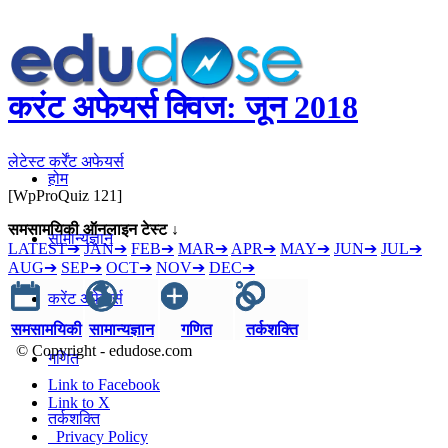
करंट अफेयर्स क्विज: जून 2018
लेटेस्ट कर्रेंट अफेयर्स
होम
[WpProQuiz 121]
समसामयिकी ऑनलाइन टेस्ट ↓
सामान्यज्ञान
LATEST➔
JAN➔
FEB➔
MAR➔
APR➔
MAY➔
JUN➔
JUL➔
AUG➔
SEP➔
OCT➔
NOV➔
DEC➔
करेंट अफेयर्स
समसामयिकी
सामान्यज्ञान
गणित
तर्कशक्ति
© Copyright - edudose.com
गणित
Link to Facebook
Link to X
तर्कशक्ति
Privacy Policy