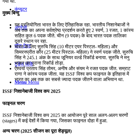
गया था.
कंप्यूटर
मुख्य बिन्दु
यह प्रतियोगिता भारत के लिए ऐतिहासिक रहा. भारतीय निशानेबाजों ने
अंग्रेजी
अब तक का अपना सर्वश्रेष्ठ प्रदर्शन करते हुए 2 स्वर्ण, 3 रजत, 1 कांस्य
सहित कुल 6 पदक जीते. चीन (9 पदक) के बाद भारत पदक तालिका
दूसरे स्थान पर रहा.
मॉक टेस्ट
भारत के लिए सुरुचि सिंह (10 मीटर एयर पिस्टल- महिला) और
सिमरनप्रीत कौर (25 मीटर पिस्टल- महिला) ने स्वर्ण पदक जीते. सुरुचि
सिंह ने 245.1 अंक के साथ जूनियर वर्ल्ड रिकॉर्ड बनाया. सुरुचि ने मनु
भाकर का पुराना रिकॉर्ड तोड़ा.
टुडेज जीके
ऐश्वर्या प्रताप सिंह तोमर, अनीष और संयम ने रजत पदक जीत. सम्राट
राणा ने कांस्‍य पदक जीता. यह ISSF विश्व कप फाइनल के इतिहास में
भारत का अब तक का सबसे ज्यादा पदक जीतने वाला अभियान था.
Menu
Menu
ISSF निशानेबाजी विश्व कप 2025
फाइनल चरण
ISSF निशानेबाजी विश्व कप 2025 का आयोजन पूरे साल अलग-अलग चरणों
(stages) में कई देशों में किया गया, जिसका फाइनल दोहा में हुआ.
अन्य चरण (2025 सीजन का पूरा शेड्यूल)