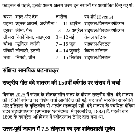
फाइनल से पहले, इसके अलग-अलग चरण इन स्थानों पर आयोजित किए गए थे:
चरण
शहर और देश
तारीख
स्पर्धाएं (Events)
पहला
ब्यूनस आयर्स, अर्जेंटीना
1 – 11 अप्रैल
राइफल/पिस्टल/शॉटगन
दूसरा
लीमा, पेरू
13 – 22 अप्रैल
राइफल/पिस्टल/शॉटगन
तीसरा
निकोसिया, साइप्रस
3 – 12 मई
केवल शॉटगन
चौथा
म्यूनिख, जर्मनी
7 – 15 जून
राइफल/पिस्टल
पाँचवाँ
लोनाटो, इटली
4 – 14 जुलाई
केवल शॉटगन
छठा
निंगबो, चीन
7 – 15 सितंबर
राइफल/पिस्टल
संक्षिप्त सामयिक घटनाचक्र
राष्ट्रीय गीत वंदे मातरम की 150वीं वर्षगांठ पर संसद में चर्चा
दिसंबर 2025 में संसद के शीतकालीन सत्र के दौरान राष्ट्रीय गीत ‘वंदे मातरम’
की 150वीं वर्षगांठ पर विशेष चर्चा आयोजित की गई. यह चर्चा भारतीय राजनीति
और इतिहास के दृष्टिकोण से अत्यंत महत्वपूर्ण रही. वंदे मातरम के रचयिता बंकिम
चंद्र चट्टोपाध्याय (उपन्यास ‘आनंदमठ’ में प्रकाशित, 1882) हैं. पहली बार
1896 के कांग्रेस अधिवेशन में रवींद्रनाथ टैगोर द्वारा गया था.
उत्तर-पूर्वी जापान में 7.5 तीव्रता का एक शक्तिशाली भूकंप