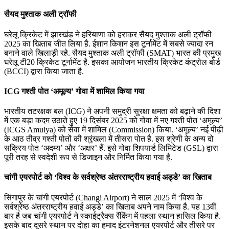
सैयद मुश्ताक अली ट्रॉफी
घरेलू क्रिकेट में झारखंड ने हरियाणा को हराकर सैयद मुश्ताक अली ट्रॉफी
2025 का खिताब जीत लिया है. ईशान किशन इस टूर्नामेंट में सबसे ज्यादा रन
बनाने वाले खिलाड़ी रहे. सैयद मुश्ताक अली ट्रॉफी (SMAT) भारत की प्रमुख
घरेलू टी20 क्रिकेट टूर्नामेंट है. इसका आयोजन भारतीय क्रिकेट कंट्रोल बोर्ड
(BCCI) द्वारा किया जाता है.
ICG गश्ती पोत ‘अमूल्य’ गोवा में शामिल किया गया
भारतीय तटरक्षक बल (ICG) ने अपनी समुद्री सुरक्षा क्षमता को बढ़ाने की दिशा
में एक बड़ा कदम उठाते हुए 19 दिसंबर 2025 को गोवा में नए गश्ती पोत ‘अमूल्य’
(ICGS Amulya) को सेवा में शामिल (Commission) किया. ‘अमूल्य’ नई पीढ़ी
के आठ तीव्र गश्ती पोतों की श्रृंखला में तीसरा पोत है. इस श्रेणी के अन्य दो
सक्रिय पोत ‘अदम्य’ और ‘अक्षर’ हैं. इसे गोवा शिपयार्ड लिमिटेड (GSL) द्वारा
पूरी तरह से स्वदेशी रूप से डिजाइन और निर्मित किया गया है.
चांगी एयरपोर्ट को ‘विश्व के सर्वश्रेष्ठ अंतरराष्ट्रीय हवाई अड्डे’ का खिताब
सिंगापुर के चांगी एयरपोर्ट (Changi Airport) ने साल 2025 में ‘विश्व के
सर्वश्रेष्ठ अंतरराष्ट्रीय हवाई अड्डे’ का खिताब अपने नाम किया है. यह 13वीं
बार है जब चांगी एयरपोर्ट ने स्काईट्रैक्स रैंकिंग में पहला स्थान हासिल किया है.
इसके बाद दूसरे स्थान पर दोहा का हमाद इंटरनेशनल एयरपोर्ट और तीसरे पर