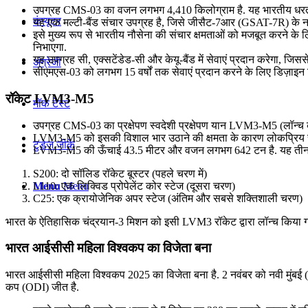
उपग्रह CMS-03 का वजन लगभग 4,410 किलोग्राम है. यह भारतीय धरती से 
कंप्यूटर
यह एक मल्टी-बैंड संचार उपग्रह है, जिसे जीसैट-7आर (GSAT-7R) के ना
इसे मुख्य रूप से भारतीय नौसेना की संचार क्षमताओं को मजबूत करने के लिए 
निभाएगा.
यह उपग्रह सी, एक्सटेंडेड-सी और केयू-बैंड में सेवाएं प्रदान करेगा, जिससे न
अंग्रेजी
सीएमएस-03 को लगभग 15 वर्षों तक सेवाएं प्रदान करने के लिए डिज़ाइन 
रॉकेट LVM3-M5
मॉक टेस्ट
उपग्रह CMS-03 का प्रक्षेपण स्वदेशी प्रक्षेपण यान LVM3-M5 (लॉन्च व
LVM3-M5 को इसकी विशाल भार उठाने की क्षमता के कारण लोकप्रिय रूप
टुडेज जीके
LVM3-M5 की ऊँचाई 43.5 मीटर और वजन लगभग 642 टन है. यह तीन-च
S200: दो सॉलिड रॉकेट बूस्टर (पहले चरण में)
L110: एक लिक्विड प्रोपेलेंट कोर स्टेज (दूसरा चरण)
Menu
Menu
C25: एक क्रायोजेनिक अपर स्टेज (अंतिम और सबसे शक्तिशाली चरण)
भारत के ऐतिहासिक चंद्रयान-3 मिशन को इसी LVM3 रॉकेट द्वारा लॉन्च किया ग
भारत आईसीसी महिला विश्वकप का विजेता बना
भारत आईसीसी महिला विश्वकप 2025 का विजेता बना है. 2 नवंबर को नवी मुंबई (ड
कप (ODI) जीत है.