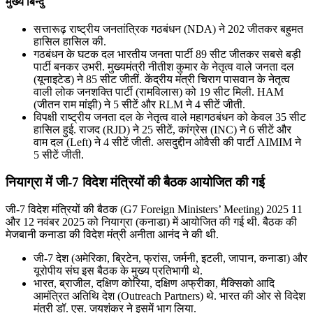
मुख्य बिन्दु
सत्तारूढ़ राष्ट्रीय जनतांत्रिक गठबंधन (NDA) ने 202 जीतकर बहुमत
हासिल हासिल की.
गठबंधन के घटक दल भारतीय जनता पार्टी 89 सीट जीतकर सबसे बड़ी
पार्टी बनकर उभरी. मुख्यमंत्री नीतीश कुमार के नेतृत्व वाले जनता दल
(यूनाइटेड) ने 85 सीट जीतीं. केंद्रीय मंत्री चिराग पासवान के नेतृत्व
वाली लोक जनशक्ति पार्टी (रामविलास) को 19 सीट मिली. HAM
(जीतन राम मांझी) ने 5 सीटें और RLM ने 4 सीटें जीती.
विपक्षी राष्ट्रीय जनता दल के नेतृत्व वाले महागठबंधन को केवल 35 सीट
हासिल हुई. राजद (RJD) ने 25 सीटें, कांग्रेस (INC) ने 6 सीटें और
वाम दल (Left) ने 4 सीटें जीती. असदुद्दीन ओवैसी की पार्टी AIMIM ने
5 सीटें जीती.
नियाग्रा में जी-7 विदेश मंत्रियों की बैठक आयोजित की गई
जी-7 विदेश मंत्रियों की बैठक (G7 Foreign Ministers’ Meeting) 2025 11
और 12 नवंबर 2025 को नियाग्रा (कनाडा) में आयोजित की गई थी. बैठक की
मेजबानी कनाडा की विदेश मंत्री अनीता आनंद ने की थी.
जी-7 देश (अमेरिका, ब्रिटेन, फ्रांस, जर्मनी, इटली, जापान, कनाडा) और
यूरोपीय संघ इस बैठक के मुख्य प्रतिभागी थे.
भारत, ब्राजील, दक्षिण कोरिया, दक्षिण अफ्रीका, मैक्सिको आदि
आमंत्रित अतिथि देश (Outreach Partners) थे. भारत की ओर से विदेश
मंत्री डॉ. एस. जयशंकर ने इसमें भाग लिया.