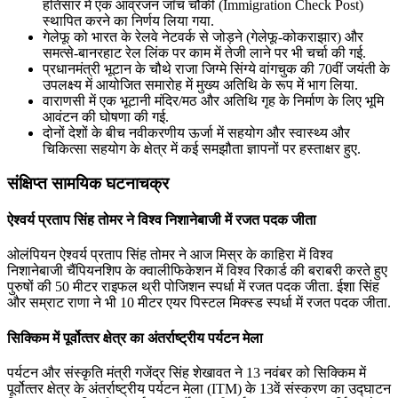
हतिसार में एक आव्रजन जाँच चौकी (Immigration Check Post)
स्थापित करने का निर्णय लिया गया.
गेलेफू को भारत के रेलवे नेटवर्क से जोड़ने (गेलेफू-कोकराझार) और
समत्से-बानरहाट रेल लिंक पर काम में तेजी लाने पर भी चर्चा की गई.
प्रधानमंत्री भूटान के चौथे राजा जिग्मे सिंग्ये वांगचुक की 70वीं जयंती के
उपलक्ष्य में आयोजित समारोह में मुख्य अतिथि के रूप में भाग लिया.
वाराणसी में एक भूटानी मंदिर/मठ और अतिथि गृह के निर्माण के लिए भूमि
आवंटन की घोषणा की गई.
दोनों देशों के बीच नवीकरणीय ऊर्जा में सहयोग और स्वास्थ्य और
चिकित्सा सहयोग के क्षेत्र में कई समझौता ज्ञापनों पर हस्ताक्षर हुए.
संक्षिप्त सामयिक घटनाचक्र
ऐश्‍वर्य प्रताप सिंह तोमर ने विश्‍व निशानेबाजी में रजत पदक जीता
ओलंपियन ऐश्‍वर्य प्रताप सिंह तोमर ने आज मिस्र के काहिरा में विश्‍व
निशानेबाजी चैंपियनशिप के क्‍वालीफिकेशन में विश्‍व रिकार्ड की बराबरी करते हुए
पुरुषों की 50 मीटर राइफल थ्री पोजिशन स्‍पर्धा में रजत पदक जीता. ईशा सिंह
और सम्राट राणा ने भी 10 मीटर एयर पिस्‍टल मिक्‍स्‍ड स्‍पर्धा में रजत पदक जीता.
सिक्किम में पूर्वोत्‍तर क्षेत्र का अंतर्राष्ट्रीय पर्यटन मेला
पर्यटन और संस्कृति मंत्री गजेंद्र सिंह शेखावत ने 13 नवंबर को सिक्किम में
पूर्वोत्‍तर क्षेत्र के अंतर्राष्ट्रीय पर्यटन मेला (ITM) के 13वें संस्करण का उद्घाटन