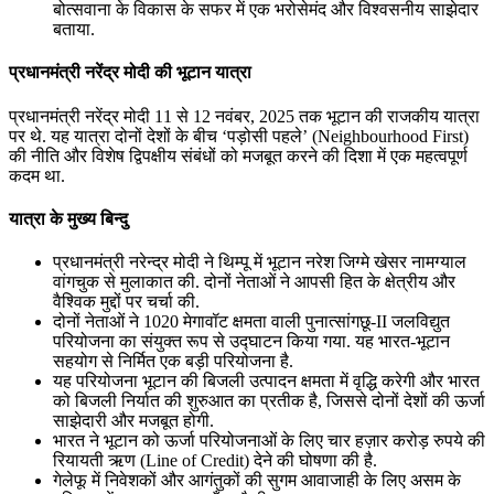
बोत्सवाना के विकास के सफर में एक भरोसेमंद और विश्वसनीय साझेदार
बताया.
प्रधानमंत्री नरेंद्र मोदी की भूटान यात्रा
प्रधानमंत्री नरेंद्र मोदी 11 से 12 नवंबर, 2025 तक भूटान की राजकीय यात्रा
पर थे. यह यात्रा दोनों देशों के बीच ‘पड़ोसी पहले’ (Neighbourhood First)
की नीति और विशेष द्विपक्षीय संबंधों को मजबूत करने की दिशा में एक महत्वपूर्ण
कदम था.
यात्रा के मुख्य बिन्दु
प्रधानमंत्री नरेन्‍द्र मोदी ने थिम्पू में भूटान नरेश जिग्मे खेसर नामग्याल
वांगचुक से मुलाकात की. दोनों नेताओं ने आपसी हित के क्षेत्रीय और
वैश्विक मुद्दों पर चर्चा की.
दोनों नेताओं ने 1020 मेगावॉट क्षमता वाली पुनात्सांगछू-II जलविद्युत
परियोजना का संयुक्त रूप से उद्घाटन किया गया. यह भारत-भूटान
सहयोग से निर्मित एक बड़ी परियोजना है.
यह परियोजना भूटान की बिजली उत्पादन क्षमता में वृद्धि करेगी और भारत
को बिजली निर्यात की शुरुआत का प्रतीक है, जिससे दोनों देशों की ऊर्जा
साझेदारी और मजबूत होगी.
भारत ने भूटान को ऊर्जा परियोजनाओं के लिए चार हज़ार करोड़ रुपये की
रियायती ऋण (Line of Credit) देने की घोषणा की है.
गेलेफू में निवेशकों और आगंतुकों की सुगम आवाजाही के लिए असम के