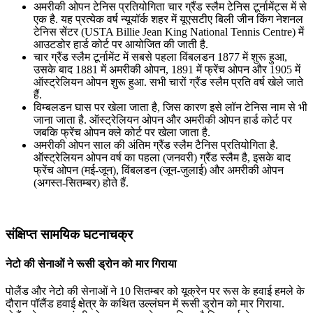
अमरीकी ओपन टेनिस प्रतियोगिता चार ग्रैंड स्लैम टेनिस टूर्नामेंट्स में से
एक है. यह प्रत्येक वर्ष न्यूयॉर्क शहर में यूएसटीए बिली जीन किंग नेशनल
टेनिस सेंटर (USTA Billie Jean King National Tennis Centre) में
आउटडोर हार्ड कोर्ट पर आयोजित की जाती है.
चार ग्रैंड स्लैम टूर्नामेंट में सबसे पहला विंबलडन 1877 में शुरू हुआ,
उसके बाद 1881 में अमरीकी ओपन, 1891 में फ्रेंच ओपन और 1905 में
ऑस्ट्रेलियन ओपन शुरू हुआ. सभी चारों ग्रैंड स्लैम प्रति वर्ष खेले जाते
हैं.
विम्बलडन घास पर खेला जाता है, जिस कारण इसे लॉन टेनिस नाम से भी
जाना जाता है. ऑस्ट्रेलियन ओपन और अमरीकी ओपन हार्ड कोर्ट पर
जबकि फ्रेंच ओपन क्ले कोर्ट पर खेला जाता है.
अमरीकी ओपन साल की अंतिम ग्रैंड स्लैम टैनिस प्रतियोगिता है.
ऑस्ट्रेलियन ओपन वर्ष का पहला (जनवरी) ग्रैंड स्लैम है, इसके बाद
फ्रेंच ओपन (मई-जून), विंबलडन (जून-जुलाई) और अमरीकी ओपन
(अगस्त-सितम्बर) होते हैं.
संक्षिप्त सामयिक घटनाचक्र
नेटो की सेनाओं ने रूसी ड्रोन को मार गिराया
पोलैंड और नेटो की सेनाओं ने 10 सितम्बर को यूक्रेन पर रूस के हवाई हमले के
दौरान पॉलैंड हवाई क्षेत्र के कथित उल्लंघन में रूसी ड्रोन को मार गिराया.