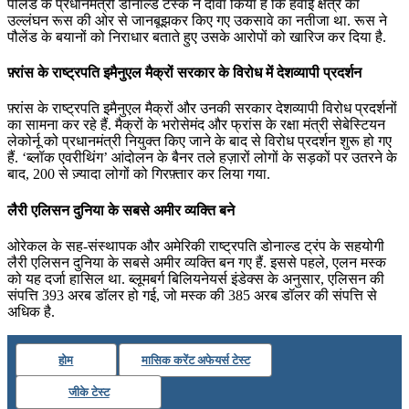
पोलैंड के प्रधानमंत्री डोनाल्ड टस्क ने दावा किया है कि हवाई क्षेत्र का
उल्लंघन रूस की ओर से जानबूझकर किए गए उकसावे का नतीजा था. रूस ने
पौलेंड के बयानों को निराधार बताते हुए उसके आरोपों को खारिज कर दिया है.
फ़्रांस के राष्ट्रपति इमैनुएल मैक्रों सरकार के विरोध में देशव्यापी प्रदर्शन
फ़्रांस के राष्ट्रपति इमैनुएल मैक्रों और उनकी सरकार देशव्यापी विरोध प्रदर्शनों
का सामना कर रहे हैं. मैक्रों के भरोसेमंद और फ्रांस के रक्षा मंत्री सेबेस्टियन
लेकोर्नू को प्रधानमंत्री नियुक्त किए जाने के बाद से विरोध प्रदर्शन शुरू हो गए
हैं. ‘ब्लॉक एवरीथिंग’ आंदोलन के बैनर तले हज़ारों लोगों के सड़कों पर उतरने के
बाद, 200 से ज़्यादा लोगों को गिरफ़्तार कर लिया गया.
लैरी एलिसन दुनिया के सबसे अमीर व्यक्ति बने
ओरेकल के सह-संस्थापक और अमेरिकी राष्ट्रपति डोनाल्ड ट्रंप के सहयोगी
लैरी एलिसन दुनिया के सबसे अमीर व्‍यक्ति बन गए हैं. इससे पहले, एलन मस्‍क
को यह दर्जा हासिल था. ब्लूमबर्ग बिलियनेयर्स इंडेक्स के अनुसार, एलिसन की
संपत्ति 393 अरब डॉलर हो गई, जो मस्क की 385 अरब डॉलर की संपत्ति से
अधिक है.
होम
मासिक करेंट अफेयर्स टेस्ट
जीके टेस्ट