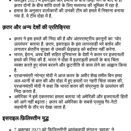
अक्तूबर 2023 में इसराइल और हमास के बीच छिड़ी जंग के बाद से ही
क़तर दोनों के बीच शांति वार्ता के लिए मध्यस्थ की भूमिका में रहा है.
हमास के अनुसार वार्ताकारों की उनकी टीम को हमले में निशाना बनाया
गया है. ये टीम दोहा में है.
क़तर और अन्य देशों की प्रतिक्रिया
क़तर ने इस हमले की निंदा की है और अंतरराष्ट्रीय क़ानूनों का ‘घोर
उल्लंघन’ बताया है. क़तर, इसराइल के इस लापरवाही भरे बर्ताव और
लगातार क्षेत्रीय सुरक्षा से उसकी छेड़छाड़ को बर्दाश्त नहीं करेगा.
भारत, ईरान, अरब देशों सहित दुनियाभर के देशों ने कतर पर इजरायली
हमले की निंदा की है. भारत ने दोहा में इज़राइली हमलों के बाद चिंता
व्यक्त करते हुए संयम बरतने और कूटनीति से काम लेने का आह्वान किया
है.
प्रधानमंत्री नरेन्‍द्र मोदी ने आज कतर के अमीर शेख तमीम बिन हमद
अल-थानी से बात की और दोहा में हुए हमलों पर गहरी चिंता व्यक्त की.
प्रधानमंत्री मोदी ने कहा कि भारत कतर की संप्रभुता के उल्लंघन की
निंदा करता है.
अमेरिका ने इसे एकतरफा हमला बताया जो अमेरिकी और इजरायली हितों
को आगे नहीं बढ़ाता। क़तर को अमेरिका के सबसे प्रमुख गैर-नेटो
सहयोगी के तौर पर देखा जाता है.
इसराइल-फ़िलिस्तीन युद्ध
7 अक्टूबर 2023 को फ़िलिस्तीनी आतंकवादी संगठन ‘हमास’ ने