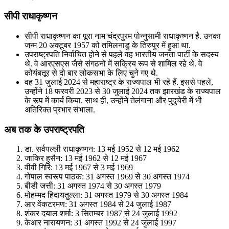
सीपी राधाकृष्णन
सीपी राधाकृष्णन का पूरा नाम चंद्रपुरम पोन्नुसामी राधाकृष्णन है. उनका
जन्म 20 अक्टूबर 1957 को तमिलनाडु के तिरुपुर में हुआ था.
उपराष्ट्रपति निर्वाचित होने से पहले वह भारतीय जनता पार्टी के सदस्य
थे. वे आरएसएस जैसे संगठनों में सक्रिय रूप से शामिल रहे थे. वे
कोयंबतूर से दो बार लोकसभा के लिए चुने गए थे.
वह 31 जुलाई 2024 से महाराष्ट्र के राज्यपाल भी रहे हैं. इससे पहले,
उन्होंने 18 फरवरी 2023 से 30 जुलाई 2024 तक झारखंड के राज्यपाल
के रूप में कार्य किया. साथ ही, उन्होंने तेलंगाना और पुदुचेरी में भी
अतिरिक्त प्रभार संभाला.
अब तक के उपराष्ट्रपति
डा. सर्वपल्ली राधाकृष्णन: 13 मई 1952 से 12 मई 1962
जाकिर हुसैन: 13 मई 1962 से 12 मई 1967
वीवी गिरि: 13 मई 1967 से 3 मई 1969
गोपाल स्वरूप पाठक: 31 अगस्त 1969 से 30 अगस्त 1974
बीडी जत्ती: 31 अगस्त 1974 से 30 अगस्त 1979
मोहम्मद हिदायतुल्ला: 31 अगस्त 1979 से 30 अगस्त 1984
आर वेंकटरमण: 31 अगस्त 1984 से 24 जुलाई 1987
शंकर दयाल शर्मा: 3 सितम्बर 1987 से 24 जुलाई 1992
केआर नारायणन: 31 अगस्त 1992 से 24 जुलाई 1997