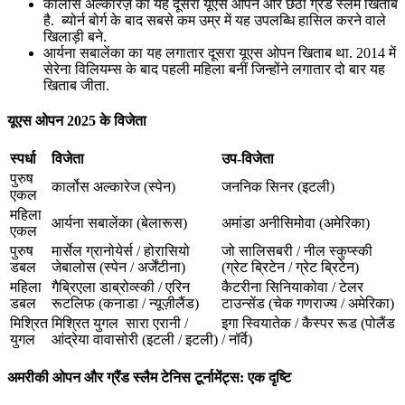
कार्लोस अल्कारेज़ का यह दूसरा यूएस ओपन और छठा ग्रैंड स्लैम खिताब
है. ब्योर्न बोर्ग के बाद सबसे कम उम्र में यह उपलब्धि हासिल करने वाले
खिलाड़ी बने.
आर्यना सबालेंका का यह लगातार दूसरा यूएस ओपन खिताब था. 2014 में
सेरेना विलियम्स के बाद पहली महिला बनीं जिन्होंने लगातार दो बार यह
खिताब जीता.
यूएस ओपन 2025 के विजेता
स्पर्धा
विजेता
उप-विजेता
पुरुष
कार्लोस अल्कारेज (स्पेन)
जननिक सिनर (इटली)
एकल
महिला
आर्यना सबालेंका (बेलारूस)
अमांडा अनीसिमोवा (अमेरिका)
एकल
पुरुष
मार्सेल ग्रानोयेर्स / होरासियो
जो सालिसबरी / नील स्कुप्स्की
डबल
जेबालोस (स्पेन / अर्जेंटीना)
(ग्रेट ब्रिटेन / ग्रेट ब्रिटेन)
महिला
गैब्रिएला डाब्रोव्स्की / एरिन
कैटरीना सिनियाकोवा / टेलर
डबल
रूटलिफ (कनाडा / न्यूज़ीलैंड)
टाउन्सेंड (चेक गणराज्य / अमेरिका)
मिश्रित
मिश्रित युगल सारा एरानी /
इगा स्वियातेक / कैस्पर रूड (पोलैंड
युगल
आंद्रेया वावासोरी (इटली / इटली)
/ नॉर्वे)
अमरीकी ओपन और ग्रैंड स्लैम टेनिस टूर्नामेंट्स: एक दृष्टि