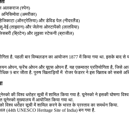
ेता
ोस अलकराज (स्पेन)
ा अनिसिमोवा (अमरीका)
हिजिकाटा (ऑस्ट्रेलिया) और डेविड पेल (नीदरलैंड)
ु-वेई (ताइवान) और जेलेना ओस्टापेंको (लातविया)
िसबरी (ब्रिटेन) और लुइसा स्टेफनी (ब्राजील)
ियोगिता है. पहली बार विम्बलडन का आयोजन 1877 में किया गया था. इसके बाद से य
म ऑस्ट्रेलियन ओपन, फ्रेंच ओपन और यूएस ओपन हैं. यह एकमात्र प्रतियोगिता है, जिस
र्वाधिक 9 बार जीता है. पुरुष खिलाड़ियों में रोजर फेडरर ने इस खिताब को सबसे अ
या
स्को की विश्व धरोहर सूची में शामिल किया गया है. यूनेस्को ने इसकी घोषणा विश्व ध
त यूनेस्को मुख्यालय में आयोजित किया गया था.
स को विश्व धरोहर सूची में शामिल करने के भारत के प्रस्ताव का समर्थन किया.
 स्थल (44th UNESCO Heritage Site of India) बन गया है.