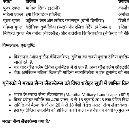
स्पर्धा
विजेता
उपविज
पुरुष एकल
यानिक सिनर (इटली)
कार्ल
महिला एकल
इगा स्वियाटेक (पोलैंड)
अमांड
पुरुष युगल
जूलियन कैश और लॉयड ग्लासपूल (दोनों ब्रिटिश)
रिंकी 
महिला युगल
वेरोनिका कुदेर्मेतोवा (रूस) और एलिस मेर्टेंस (बेल्जियम)
हसिह स
मिश्रित युगल
सैम वर्बीक (नीदरलैंड) और कतेरीना सिनियाकोवा (चेकिया)
जो सैल
विम्बलडन: एक दृष्टि
विंबलडन (ऑल इंग्लैंड चैंपियनशिप), दुनिया का सबसे पुराना टेनिस प्रत
जाती रही है.
यह चार ग्रैंड स्लैम टेनिस टूर्नामेंट्स में से एक है. अन्य ग्रैंड स्लै
चेक-अमेरिकन महिला खिलाड़ी मार्टिना नवरातिलोवा ने इस टूर्नामेंट को स
यूनेस्को ने मराठा सैन्य लैंडस्केप्स को विश्व धरोहर सूची में शामिल कि
भारत के मराठा सैन्य लैंडस्केप्स (Maratha Military Landscapes) को यूने
विश्व धरोहर समिति का 47वां सत्र, 6 से 15 जुलाई 2025 तक पेरिस स्थि
समिति की बैठक के दौरान 20 में से 18 देशों ने इस मराठा सैन्य लैंडस्केप्
इस प्रतिष्ठित उपलब्धि को हासिल करने वाला यह देश का 44वां प्रमुख
मराठा सैन्य लैंडस्केप्स क्या है?