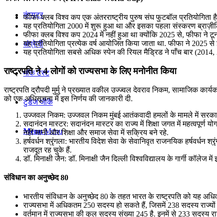
कंप्यूटर
फीफा क्लब विश्व कप एक अंतरराष्ट्रीय पुरुष संघ फुटबॉल प्रतियोगिता है.
यह प्रतियोगिता 2000 में शुरू हुआ था और इसका पहला संस्करण ब्राज़ी
फीफा क्लब विश्व कप 2024 में नहीं हुआ था क्योंकि 2025 से, फीफा ने ट
यह प्रतियोगिता प्रत्येक वर्ष आयोजित किया जाता था. फीफा ने 2025 से इ
अंग्रेजी
यह प्रतियोगिता सबसे अधिक स्पेन की रियल मैड्रिड ने पाँच बार (2014
राष्ट्रपति ने 4 लोगों को राज्यसभा के लिए मनोनीत किया
मॉक टेस्ट
राष्ट्रपति द्रौपदी मुर्मु ने प्रख्यात वकील उज्ज्वल देवराव निकम, सामाजिक कार्य
को एक अधिसूचना में इस निर्णय की जानकारी दी.
टुडेज जीके
उज्जवल निकम: उज्जवल निकम मुंबई आतंकवादी हमलों के मामले में सरकारी व
सदानंदन मास्टर: सदानंदन मास्टर का राज्य में शिक्षा जगत में महत्वपूर्ण य
Menu
Menu
नहीं मानी और शिक्षा और समाज सेवा में सक्रिय बने रहे.
हर्षवर्धन श्रृंगला: भारतीय विदेश सेवा के सेवानिवृत राजनयिक हर्षवर्धन 
राजदूत रह चुके हैं.
डॉ. मिनाक्षी जैन: डॉ. मिनाक्षी जैन दिल्‍ली विश्वविद्यालय के गार्गी क
संविधान का अनुच्छेद 80
भारतीय संविधान के अनुच्छेद 80 के तहत भारत के राष्ट्रपति को यह अधिकार
राज्‍यसभा में अधिकतम 250 सदस्‍य हो सकते हैं, जिसमें 238 सदस्य राज्यों औ
वर्तमान में राज्यसभा की कुल सदस्य संख्या 245 है. इनमें से 233 सदस्य राज्य