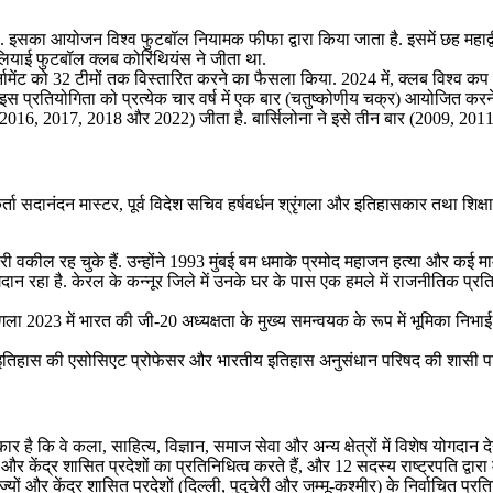
 इसका आयोजन विश्व फुटबॉल नियामक फीफा द्वारा किया जाता है. इसमें छह महाद्वीपों
लियाई फुटबॉल क्लब कोरिंथियंस ने जीता था.
ूर्नामेंट को 32 टीमों तक विस्तारित करने का फैसला किया. 2024 में, क्लब विश्
स प्रतियोगिता को प्रत्येक चार वर्ष में एक बार (चतुष्कोणीय चक्र) आयोजित करने
, 2016, 2017, 2018 और 2022) जीता है. बार्सिलोना ने इसे तीन बार (2009, 201
कर्ता सदानंदन मास्टर, पूर्व विदेश सचिव हर्षवर्धन श्रृंगला और इतिहासकार तथा शिक
कील रह चुके हैं. उन्होंने 1993 मुंबई बम धमाके प्रमोद महाजन हत्या और कई मामलो
ोगदान रहा है. केरल के कन्नूर जिले में उनके घर के पास एक हमले में राजनीतिक प्रतिद्
श्रृंगला 2023 में भारत की जी-20 अध्यक्षता के मुख्य समन्वयक के रूप में भूमिका 
ॉलेज में इतिहास की एसोसिएट प्रोफेसर और भारतीय इतिहास अनुसंधान परिषद की शासी 
 है कि वे कला, साहित्य, विज्ञान, समाज सेवा और अन्य क्षेत्रों में विशेष योगदा
र केंद्र शासित प्रदेशों का प्रतिनिधित्व करते हैं, और 12 सदस्य राष्ट्रपति द्वारा म
ों और केंद्र शासित प्रदेशों (दिल्ली, पुदुचेरी और जम्मू-कश्मीर) के निर्वाचित प्रतिन