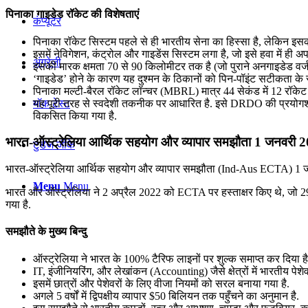
पिनाका गाइडेड रॉकेट की विशेषताएं
कंप्यूटर
पिनाका रॉकेट सिस्टम पहले से ही भारतीय सेना का हिस्सा है, लेकिन इ
इसमें नेविगेशन, कंट्रोल और गाइडेंस सिस्टम लगा है, जो इसे हवा में ही अप
अंग्रेजी
इसकी मारक क्षमता 70 से 90 किलोमीटर तक है (जो पुराने अनगाइडेड वर्जन
‘गाइडेड’ होने के कारण यह दुश्मन के ठिकानों को पिन-पॉइंट सटीकता के
पिनाका मल्टी-बैरल रॉकेट लॉन्चर (MBRL) मात्र 44 सेकंड में 12 रॉकेट दाग
यह पूरी तरह से स्वदेशी तकनीक पर आधारित है. इसे DRDO की प्र
मॉक टेस्ट
विकसित किया गया है.
भारत-ऑस्ट्रेलिया आर्थिक सहयोग और व्यापार समझौता 1 जनवरी 2
टुडेज जीके
भारत-ऑस्ट्रेलिया आर्थिक सहयोग और व्यापार समझौता (Ind-Aus ECTA) 1 जनवरी 
Menu
Menu
भारत और ऑस्ट्रेलिया ने 2 अप्रैल 2022 को ECTA पर हस्ताक्षर किए थे, जो 29 द
गया है.
समझौते के मुख्य बिन्दु
ऑस्ट्रेलिया ने भारत के 100% टैरिफ लाइनों पर शुल्क समाप्त कर दिया है.
IT, इंजीनियरिंग, और लेखांकन (Accounting) जैसे क्षेत्रों में भारतीय पेशेवर
इसमें छात्रों और पेशेवरों के लिए वीजा नियमों को सरल बनाया गया है.
अगले 5 वर्षों में द्विपक्षीय व्यापार $50 बिलियन तक पहुँचने का अनुमान है.