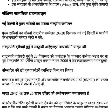
इस समझौते से भारतीय कपड़ों, रत्न और आभूषण, चमड़ा और फुटवियर, कृ
इस समझौते से ऑस्ट्रेलिया के वाइन (Wine), ऊन, और कुछ कृषि उत्पादों क
संक्षिप्त सामयिक घटनाचक्र
नई दिल्ली में मुख्‍य सचिवों का पांचवां राष्ट्रीय सम्मेलन
मुख्‍य सचिवों का पांचवां राष्ट्रीय सम्मेलन 26-28 दिसम्बर को नई दिल्ली में आयोजि
प्रधानमंत्री नरेन्‍द्र मोदी ने की.
राष्ट्रपति द्रौपदी मुर्मु ने पनडुब्बी आईएनएस वाघशीर में यात्रा की
राष्ट्रपति द्रौपदी मुर्मु ने 28 दिसम्बर को कर्नाटक के कारवार नौसेना अड्डे पर
पूर्व राष्ट्रपति डॉ. एपीजे अब्दुल कलाम ने वर्ष 2006 में विशाखापट्टणम में पनडुब्बी 
बांग्‍लादेश की पूर्व प्रधानमंत्री खालिदा जिया का निधन
बांग्‍लादेश की पूर्व प्रधानमंत्री और बांग्‍लादेश नेशनलिस्‍ट पार्टी (बीएनपी) की अध
अध्‍यक्ष के रूप में अपनी सेवाएं दीं.
भारत 2047-48 तक 26 खरब डॉलर की अर्थव्‍यवस्‍था बन सकता है
अंतर्राष्ट्रीय रेटिंग एजेंसी अर्न्स्ट एंड यंग की एक रिपोर्ट के अनुसार भारत 20
गया है कि आने वाले दशकों में भारत का विकास अनुमान प्रमुख वैश्विक अर्थव्‍यवस्‍थ