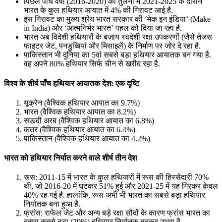
पिछले पांच वर्षों (2016-2020) की तुलना में 2021-2025 के दौरान
भारत के कुल हथियार आयात में 4% की गिरावट आई है.
इस गिरावट का मुख्य श्रेय भारत सरकार की ‘मेक इन इंडिया’ (Make
in India) और ‘आत्मनिर्भर भारत’ पहल को दिया जा रहा है.
भारत अब विदेशी हथियारों के बजाय स्वदेशी रक्षा उपकरणों (जैसे तेजस
फाइटर जेट, पनडुब्बियां और मिसाइलें) के निर्माण पर जोर दे रहा है.
पाकिस्तान भी दुनिया का 5वां सबसे बड़ा हथियार आयातक बन गया है.
वह अपने 80% हथियार सिर्फ चीन से खरीद रहा है.
विश्व के शीर्ष पाँच हथियार आयातक देश: एक दृष्टि
यूक्रेन (वैश्विक हथियार आयात का 9.7%)
भारत (वैश्विक हथियार आयात का 8.2%)
सऊदी अरब (वैश्विक हथियार आयात का 6.8%)
कतर (वैश्विक हथियार आयात का 6.4%)
पाकिस्तान (वैश्विक हथियार आयात का 4.2%)
भारत को हथियार निर्यात करने वाले शीर्ष तीन देश
रूस: 2011-15 में भारत के कुल हथियारों में रूस की हिस्सेदारी 70%
थी, जो 2016-20 में घटकर 51% हुई और 2021-25 में यह गिरकर केवल
40% रह गई है. हालांकि, रूस अभी भी भारत का सबसे बड़ा हथियार
निर्यातक बना हुआ है.
फ्रांस: राफेल जेट और अन्य बड़े रक्षा सौदों के कारण फ्रांस भारत का
दूसरा सबसे बड़ा (29%) हथियार निर्यातक बनकर उभरा है.