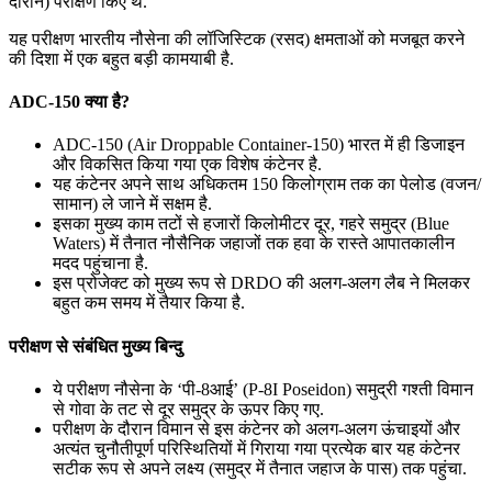
दौरान) परीक्षण किए थे.
यह परीक्षण भारतीय नौसेना की लॉजिस्टिक (रसद) क्षमताओं को मजबूत करने
की दिशा में एक बहुत बड़ी कामयाबी है.
ADC-150 क्या है?
ADC-150 (Air Droppable Container-150) भारत में ही डिजाइन
और विकसित किया गया एक विशेष कंटेनर है.
यह कंटेनर अपने साथ अधिकतम 150 किलोग्राम तक का पेलोड (वजन/
सामान) ले जाने में सक्षम है.
इसका मुख्य काम तटों से हजारों किलोमीटर दूर, गहरे समुद्र (Blue
Waters) में तैनात नौसैनिक जहाजों तक हवा के रास्ते आपातकालीन
मदद पहुंचाना है.
इस प्रोजेक्ट को मुख्य रूप से DRDO की अलग-अलग लैब ने मिलकर
बहुत कम समय में तैयार किया है.
परीक्षण से संबंधित मुख्य बिन्दु
ये परीक्षण नौसेना के ‘पी-8आई’ (P-8I Poseidon) समुद्री गश्ती विमान
से गोवा के तट से दूर समुद्र के ऊपर किए गए.
परीक्षण के दौरान विमान से इस कंटेनर को अलग-अलग ऊंचाइयों और
अत्यंत चुनौतीपूर्ण परिस्थितियों में गिराया गया प्रत्येक बार यह कंटेनर
सटीक रूप से अपने लक्ष्य (समुद्र में तैनात जहाज के पास) तक पहुंचा.