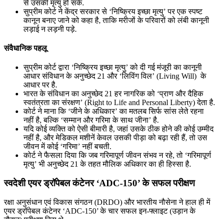
से उसकी मृत्यु हो सके.
सुप्रीम कोर्ट ने केंद्र सरकार से ‘निष्क्रिय इच्छा मृत्यु’ पर एक स्पष्ट
कानून बनाए जाने को कहा है, ताकि मरीजों के परिवारों को लंबी कानूनी
लड़ाई न लड़नी पड़े.
संवैधानिक पहलू
सुप्रीम कोर्ट द्वारा ‘निष्क्रिय इच्छा मृत्यु’ को दी गई मंजूरी का कानूनी
आधार संविधान के अनुच्छेद 21 और ‘लिविंग विल’ (Living Will) के
आधार पर है.
भारत के संविधान का अनुच्छेद 21 हर नागरिक को ‘प्राण और दैहिक
स्वतंत्रता का संरक्षण’ (Right to Life and Personal Liberty) देता है.
कोर्ट ने माना कि ‘जीने के अधिकार’ का मतलब सिर्फ सांस लेते रहना
नहीं है, बल्कि ‘सम्मान और गरिमा के साथ जीना’ है.
यदि कोई व्यक्ति को ऐसी बीमारी है, जहां उसके ठीक होने की कोई उम्मीद
नहीं है, और मेडिकल मशीनें केवल उसकी पीड़ा को बढ़ा रही हैं, तो उस
जीवन में कोई ‘गरिमा’ नहीं बचती.
कोर्ट ने फैसला दिया कि जब गरिमापूर्ण जीवन संभव न रहे, तो ‘गरिमापूर्ण
मृत्यु’ भी अनुच्छेद 21 के तहत मौलिक अधिकार का ही हिस्सा है.
स्वदेशी एयर ड्रॉपेबल कंटेनर ‘ADC-150’ के सफल परीक्षण
रक्षा अनुसंधान एवं विकास संगठन (DRDO) और भारतीय नौसेना ने हाल ही में
एयर ड्रॉपेबल कंटेनर ‘ADC-150’ के चार सफल इन-फ्लाइट (उड़ान के