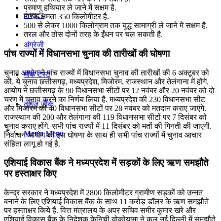
परमाणु हथियार ले जाने में सक्षम है.
कंप्यूटर
मारक क्षमता 350 किलोमीटर है.
500 से लेकर 1000 किलोग्राम तक युद्ध सामाग्री ले जाने में सक्षम है.
तरल और ठोस दोनों तरह के ईंधन पर चल सकती है.
अंग्रेजी
पांच राज्यों में विधानसभा चुनाव की तारीखों की घोषणा
चुनाव आयोग ने पांच राज्यों में विधानसभा चुनाव की तारीखों की 6 अक्टूबर को
मॉक टेस्ट
की. ये चुनाव छत्तीसगढ़, मध्यप्रदेश, मिजोरम, राजस्थान और तेलंगाना में होंगे.
आयोग ने छत्तीसगढ़ के 90 विधानसभा सीटों पर 12 नवंबर और 20 नवंबर को दो
चरण में चुनाव करने का निर्णय लिया है. मध्यप्रदेश की 230 विधानसभा सीट
टुडेज जीके
और मिजोरम की 40 विधानसभा सीटों पर 28 नवंबर को मतदान कराए जाएंगे.
राजस्थान की 200 और तेलंगाना की 119 विधानसभा सीटों पर 7 दिसंबर को
चुनाव कराए होंगे. सभी पांच राज्यों में 11 दिसंबर को मतों की गिनती की जाएगी.
Menu
Menu
निर्वाचन आयोग की इस घोषणा के साथ ही सभी पांच राज्यों में चुनाव आचार
संहिता लागू हो गई है.
एशियाई विकास बैंक ने मध्‍यप्रदेश में सड़कों के लिए ऋण समझौते
पर हस्‍ताक्षर किए
केन्द्र सरकार ने मध्यप्रदेश में 2800 किलोमीटर ग्रामीण सड़कों को उन्नत
बनाने के लिए एशियाई विकास बैंक के साथ 11 करोड़ डॉलर के ऋण समझौते
पर हस्ताक्षर किये हैं. वित्त मंत्रालय के अपर सचिव समीर कुमार खरे और
एशियाई विकास बैंक के निदेशक केनिची योकोयामा ने कल नई दिल्ली में समझौते