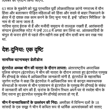
दिसंबर को प्रदान किया जाएगा.
63 साल के मुकवेगे को युद्ध प्रभावित पूर्वी लोकतांत्रिक कांगो गणराज्य में यौन
हिंसा और बलात्कार पीड़ित महिलाओं को हिंसा और सदमे से बाहर निकालने के
क्षेत्र में दो दशक तक काम करने के लिए चुना गया है. इन्हें ‘डॉक्टर मिरैकिल’ के
नाम से भी जाना जाता है.
नादिया मुराद ईराक से हैं और यजीदी समुदाय से ताल्लुक रखती हैं. आतंकवादी
संगठन इस्लामिक स्टेट ने उन्हें 2014 में अगवा कर लिया था. आंतकवादियों के
चंगुल से फरार होने से पहले तीन महीने तक इन्हें यौन दासी बना कर रखा गया
था.
देश-दुनिया: एक दृष्टि
सामयिक घटनाचक्र डेलीडोज
इंटरपोल अध्यक्ष चीन की यात्रा के दौरान लापता:
अंतरराष्ट्रीय अपराधिक
पुलिस संगठन (इंटरपोल) ने चीन की यात्रा के दौरान लापता हुए इंटरपोल प्रमुख
मेंग होंगवई के संंबंध में आधिकारिक जानकारी मांगी है. इंटरपोल के महासचिव
जुरगेन स्टॉक ने कहा कि इंटरपोल ने आधिकारिक रूप से कानून व्यवस्थापक
संस्थाओं के माध्यम से चीन प्रशासन से इंटरपोल के प्रमुख मेंग होंगवई के संबंध
में जानकारी की मांग की है. फ्रांस के लियोन स्थित अपने घर से स्वदेश चीन के
लिए रवाना हुए इंटरपोल प्रमुख मेंग होंगवेई लापता हो गए हैं.
चीन में मानवाधिकारों के उल्लंघन की निंदा:
अमरीका में विभिन्न दलों के 18
सांसदों के एक समूह ने चीन में कथित रूप से धार्मिक अल्पसंख्यकों को सताए