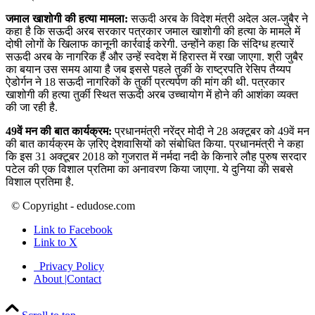
जमाल खाशोगी की हत्‍या मामला:
सऊदी अरब के विदेश मंत्री अदेल अल-जुबैर ने
कहा है कि सऊदी अरब सरकार पत्रकार जमाल खाशोगी की हत्‍या के मामले में
दोषी लोगों के खिलाफ कानूनी कार्रवाई करेगी. उन्‍होंने कहा कि संदिग्‍ध हत्‍यारें
सऊदी अरब के नागरिक हैं और उन्‍हें स्‍वदेश में हिरास्‍त में रखा जाएगा. श्री जुबैर
का बयान उस समय आया है जब इससे पहले तुर्की के राष्‍ट्रपति रेसिप तैय्यप
ऐडोर्गन ने 18 सऊदी नागरिकों के तुर्की प्रत्‍यर्पण की मांग की थी. पत्रकार
खाशोगी की हत्‍या तुर्की स्थित सऊदी अरब उच्चायोग में होने की आशंका व्यक्त
की जा रही है.
49वें मन की बात कार्यक्रम:
प्रधानमंत्री नरेंद्र मोदी ने 28 अक्टूबर को 49वें मन
की बात कार्यक्रम के ज़रिए देशवासियों को संबोधित किया. प्रधानमंत्री ने कहा
कि इस 31 अक्टूबर 2018 को गुजरात में नर्मदा नदी के किनारे लौह पुरुष सरदार
पटेल की एक विशाल प्रतिमा का अनावरण किया जाएगा. ये दुनिया की सबसे
विशाल प्रतिमा है.
© Copyright - edudose.com
Link to Facebook
Link to X
Privacy Policy
About |Contact