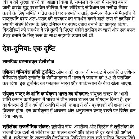
विराम की सुरक्षा करने का आह्वान किया है. सम्मेलन के अंत में संयुक्त बयान
जारी करके युद्ध प्रभावित सीरिया में नए सीरियाई संविधान का मसौदा तैयार
करने के लिए समिति गठित करने पर सहमति जताई. सम्मेलन बैठक में मैक्रॉन ने
राष्ट्रपति बशर अल-असद की सरकार का समर्थन करने वाले रूस से इदलिब में
स्थायी संघर्ष विराम के लिए दमिश्क पर स्पष्ट दबाव बनाने का आग्रह किया.
विद्रोहियों को समर्थन दे रहे तुर्की ने पिछले महीने इदलिब के चारों ओर एक बफर
क्षेत्र बनाने के लिए रूस के साथ सहमति व्यक्त की थी.
देश-दुनिया: एक दृष्टि
सामयिक घटनाचक्र डेलीडोज
एशियन चैम्पियंस हॉकी टूर्नामेंट:
ओमान की राजधानी मस्कट में आयोजित एशियन
चैम्पियंस हॉकी टूर्नामेंट के सेमीफाइनल में भारत ने जापान को 3-2 से पराजित
कर दिया. इस टूर्नामेंट का फाइनल भारत और पाकिस्तान के बीच खेला जाएगा.
संयुक्त राष्‍ट्र के शांति कार्यक्रम भारत का योगदान:
संयुक्त राष्‍ट्र के ‘भावी
शांति कमान कार्यक्रम’ में भारत ने तीन लाख डालर का योगदान किया है. इस
कार्यक्रम से तीन वर्ष की अवधि में भावी कमांडरों और प्रबंधकों की क्षमता का
विकास होगा. इस कार्यक्रम में आचरण और अनुशासन बनाए रखने पर विशेष बल
दिया जाएगा.
श्रीलंका राजनीतिक संकट:
यूरोपीय संघ, अमरीका और ब्रिटेन ने श्रीलंका के
राजनीतिक दलों से संविधान का पालन करने और हिंसा से दूर रहने की अपील
की है. श्रीलंका के राष्‍ट्रपति मैत्रीपाला सिरिसेना द्वारा श्री रानिल विक्रमसिंघे