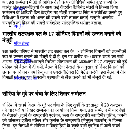
था. इस सम्मेलन में 30 से अधिक देशों के प्रतिनिधियों समेत कुछ राज्यों के
गवर्नर और मुख्यमंत्रियों के साथ कई केंद्रीय कैबिनेट मंत्री ने हिस्सा लिया.
कंप्यूटर
सम्मेलन के आखिरी दिन केंद्रीय गृह मंत्री राजनाथ सिंह ने संबोधित करते हुए
विविधता में एकता को भारत की सबसे बड़ी ताकत बताई. उन्होंने भारतीय
संस्कृति को विश्व की सबसे सर्वश्रेष्ठ सांस्कृतिक धरोहर बताया.
अंग्रेजी
भारतीय तटरक्षक बल के 17 डोर्नियर विमानों को उन्‍नत बनाने को
मंजूरी
मॉक टेस्ट
रक्षा खरीद परिषद ने भारतीय तट रक्षक बल के 17 डोर्नियर विमानों को तकनीकी
रूप से उन्‍नत बनाने को मंजूरी दे दी है. इस पर करीब 950 करोड़ रुपये का खर्च
टुडेज जीके
आएगा. यह मंजूरी रक्षामंत्री निर्मला सीतारमन की अध्‍यक्षता में 27 अक्टूबर को हुई
परिषद की बैठक में दी गयी. बैठक में लिए फैसले के अनुसार डोर्नियर विमानों को
उन्‍नत बनाने का काम हिन्‍दुस्‍तान एयरोनॉटिक्स लिमिटेड करेगी. इस बैठक में तीन
विमानों को प्रदूषण निगरानी प्रणाली से लैस करने को भी मंजूरी दी गई.
Menu
Menu
सीरिया के मुद्दे पर र्चचा के लिए शिखर सम्मेलन
सीरिया में संघर्ष विराम के मुद्दे पर र्चचा के लिए तुर्की के इस्तांबुल में 28 अक्टूबर
को चार पक्षीय शिखर सम्मेलन का आयोजन किया गया. इस सम्मेलन में चार देशों
के नेताओं (तुर्की के राष्ट्रपति एदरेगन, रूस के राष्ट्रपति व्लादिमीर पुतिन, जर्मनी
की चांसलर एजेंला मर्केल और फ्रांस के राष्ट्रपति इमैनुएल मैक्रॉन) ने हिस्सा
लिया. इन नेताओं ने सीरिया में विद्रोहियों के कब्जे वाले इदलिब में जारी संघर्ष