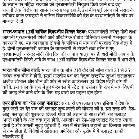
के स्‍थान पर महिंदा राजपक्षे को प्रधानमंत्री नियुक्‍त किये जाने बाद वहां
राजनीतिक विरोध का सामना करना पड़ रहा है. इस बीच श्रीलंका की संसद के
स्पीकर कारु जयसूर्या ने रानिल विक्रमसिंघे को देश के प्रधानमंत्री के तौर पर
मान्यता दे दी.
भारत-जापान 13वीं वार्षिक दि्वपक्षीय शिखर बैठक:
प्रधानमंत्री नरेंद्र मोदी तथा
जापानी प्रधानमंत्री शिंजो आबे औद्योगिक रोबोट विनिर्माता कंपनी ‘फानुक’ के
कारखाने गए. यह कारखाना टोक्यो के पश्चिम में यामानशी प्रशासनिक क्षेत्र में
है. दोनों प्रधानमंत्री जापान के यामानाशी से टोक्यो तक ट्रेन में गए.
प्रधानमंत्री नरेन्द्र मोदी तीन दिन की जापान यात्रा पर हैं. श्री मोदी जापान के
प्रधानमंत्री शिंजो आबे के साथ 13वीं वार्षिक दि्वपक्षीय शिखर बैठक में भाग लेंगे.
भारत-चीन सीमा वार्ता:
भारत-चीन के बीच 21वें दौर की सीमा वार्ता 23 से 25
नवंबर तक चीन में होगी. इसमें भारतीय पक्ष का नेतृत्व राष्ट्रीय सुरक्षा सलाहकार
अजीत डोभाल और चीन की ओर से स्टेट काउंसलर एवं विदेश मंत्री वांग यी
करेंगे. इस साल के शुरू में हुए फेरबदल में स्टेट काउंसलर के रूप में यांग जिएची
की जगह लेने वाले वांग के लिए यह वार्ता का पहला दौर होगा.
एयर इंडिया का ‘रेड-आइ’ फ्लाइट:
सरकारी एयरलाइन एयर इंडिया ने देश के
कुछ रूटों पर देर रात की फ्लाइट शुरू करने की घोषणा की है. इस तरह की ‘रेड-
आइ’ फ्लाइट की शुरुआत दिल्ली-गोवा की उड़ान के साथ होगी. यह फ्लाइट
अगले महीने के अंत तक शुरू होगी. आमतौर पर रेड-आइ फ्लाइट देर रात रवाना
होती है और अगली सुबह पहुंचती है. रात में संचालित उड़ानों का किराया सामान्य
से कम होता है. विदेशों में खासकर अमेरिका और यूरोप में ये फ्लाइट काफी
लोकप्रिय हैं.