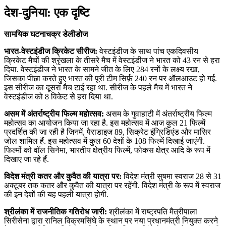
देश-दुनिया: एक दृष्टि
सामयिक घटनाचक्र डेलीडोज
भारत-वेस्‍टइंडीज क्रिकेट सीरीज:
वेस्‍टइंडीज के साथ पांच एकदिवसीय
क्रिकेट मैचों की श्रृंखला के तीसरे मैच में वेस्‍टइंडीज ने भारत को 43 रन से हरा
दिया. वेस्टइंडीज ने भारत के सामने जीत के लिए 284 रनों के लक्ष्य रखा,
जिसका पीछा करते हुए भारत की पूरी टीम सिर्फ़ 240 रन पर ऑलआउट हो गई.
इस सीरीज का दूसरा मैच टाई रहा था. सीरीज के पहले मैच में भारत ने
वेस्टइंडीज को 8 विकेट से हरा दिया था.
असम में अंतर्राष्‍ट्रीय फिल्‍म महोत्‍सव:
असम के गुवाहाटी में अंतर्राष्‍ट्रीय फिल्‍म
महोत्‍सव का आयोजन किया जा रहा है. इस महोत्‍सव में आज कुल 21 फिल्‍में
प्रदर्शित की जा रही है जिनमें, पैराडाइज 89, सिक्रेट इंग्रिडिएंड और मासिर
जोल शामिल हैं. इस महोत्‍सव में कुल 60 देशों के 108 फिल्‍में दिखाई जाएंगी.
फिल्‍मों को वॉल सिनेमा, भारतीय क्षेत्रीय फिल्‍में, फोकस क्षेत्र आदि के रूप में
दिखाए जा रहे हैं.
विदेश मंत्री कतर और कुवैत की यात्रा पर:
विदेश मंत्री सुषमा स्वराज 28 से 31
अक्टूबर तक कतर और कुवैत की यात्रा पर रहेंगी. विदेश मंत्री के रूप में स्वराज
की इन देशों की यह पहली यात्रा होगी.
श्रीलंका में राजनीतिक गतिरोध जारी:
श्रीलंका में राष्‍ट्रपति मैत्रीपाला
सिरीसेना द्वारा रानिल विक्रमसिंघे के स्‍थान पर नया प्रधानमंत्री नियुक्‍त करने