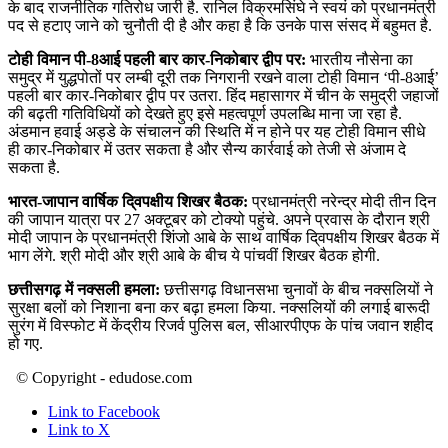
के बाद राजनीतिक गतिरोध जारी है. रानिल विक्रमसिंघे ने स्वयं को प्रधानमंत्री
पद से हटाए जाने को चुनौती दी है और कहा है कि उनके पास संसद में बहुमत है.
टोही विमान पी-8आई पहली बार कार-निकोबार द्वीप पर:
भारतीय नौसेना का
समुद्र में युद्धपोतों पर लम्‍बी दूरी तक निगरानी रखने वाला टोही विमान ‘पी-8आई’
पहली बार कार-निकोबार द्वीप पर उतरा. हिंद महासागर में चीन के समुद्री जहाजों
की बढ़ती गतिविधियों को देखते हुए इसे महत्‍वपूर्ण उपलब्धि माना जा रहा है.
अंडमान हवाई अड्डे के संचालन की स्थिति में न होने पर यह टोही विमान सीधे
ही कार-निकोबार में उतर सकता है और सैन्‍य कार्रवाई को तेजी से अंजाम दे
सकता है.
भारत-जापान वार्षिक दि्वपक्षीय शिखर बैठक:
प्रधानमंत्री नरेन्द्र मोदी तीन दिन
की जापान यात्रा पर 27 अक्टूबर को टोक्यो पहुंचे. अपने प्रवास के दौरान श्री
मोदी जापान के प्रधानमंत्री शिंजो आबे के साथ वार्षिक दि्वपक्षीय शिखर बैठक में
भाग लेंगे. श्री मोदी और श्री आबे के बीच ये पांचवीं शिखर बैठक होगी.
छत्तीसगढ़ में नक्सली हमला:
छत्तीसगढ़ विधानसभा चुनावों के बीच नक्सलियों ने
सुरक्षा बलों को निशाना बना कर बढ़ा हमला किया. नक्सलियों की लगाई बारूदी
सुरंग में विस्फोट में केंद्रीय रिजर्व पुलिस बल, सीआरपीएफ के पांच जवान शहीद
हो गए.
© Copyright - edudose.com
Link to Facebook
Link to X