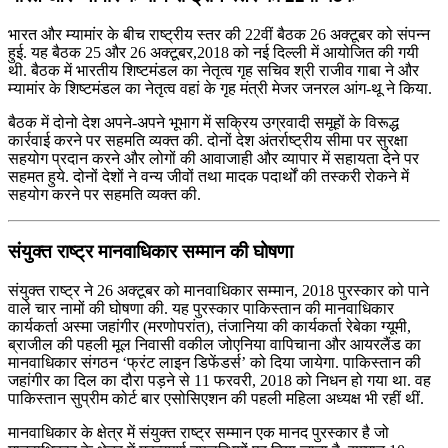
भारत और म्‍यामांर के बीच राष्‍ट्रीय स्‍तर की 22वीं बैठक 26 अक्टूबर को संपन्न
हुई. यह बैठक 25 और 26 अक्‍टूबर,2018 को नई दिल्ली में आयोजित की गयी
थी. बैठक में भारतीय शिष्‍टमंडल का नेतृत्‍व गृह सचिव श्री राजीव गाबा ने और
म्‍यामांर के शिष्‍टमंडल का नेतृत्‍व वहां के गृह मंत्री मेजर जनरल आंग-थू ने किया.
बैठक में दोनो देश अपने-अपने भूभाग में सक्रिय उग्रवादी समूहों के विरूद्ध
कार्रवाई करने पर सहमति व्‍यक्‍त की. दोनों देश अंतर्राष्‍ट्रीय सीमा पर सुरक्षा
सहयोग प्रदान करने और लोगों की आवाजाही और व्‍यापार में सहायता देने पर
सहमत हुये. दोनों देशों ने वन्‍य जीवों तथा मादक पदार्थों की तस्‍करी रोकने में
सहयोग करने पर सहमति व्‍यक्‍त की.
संयुक्त राष्ट्र मानवाधिकार सम्मान की घोषणा
संयुक्त राष्ट्र ने 26 अक्टूबर को मानवाधिकार सम्मान, 2018 पुरस्कार को पाने
वाले चार नामों की घोषणा की. यह पुरस्कार पाकिस्तान की मानवाधिकार
कार्यकर्ता अस्मा जहांगीर (मरणोपरांत), तंजानिया की कार्यकर्ता रेबेका ग्यूमी,
ब्राजील की पहली मूल निवासी वकील जोएनिया वापिचाना और आयरलैंड का
मानवाधिकार संगठन ‘फ्रंट लाइन डिफेंडर्स’ को दिया जायेगा. पाकिस्तान की
जहांगीर का दिल का दौरा पड़ने से 11 फरवरी, 2018 को निधन हो गया था. वह
पाकिस्तान सुप्रीम कोर्ट बार एसोसिएशन की पहली महिला अध्यक्ष भी रहीं थीं.
मानवाधिकार के क्षेत्र में संयुक्त राष्ट्र सम्मान एक मानद पुरस्कार है जो