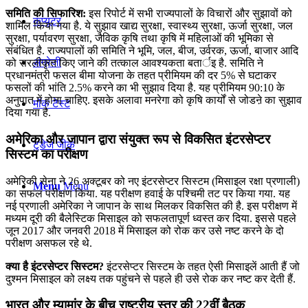
समिति की सिफारिश:
इस रिपोर्ट में सभी राज्यपालों के विचारों और सुझावों को
कंप्यूटर
शामिल किया गया है. ये सुझाव खाद्य सुरक्षा, स्वास्थ्य सुरक्षा, ऊर्जा सुरक्षा, जल
सुरक्षा, पर्यावरण सुरक्षा, जैविक कृषि तथा कृषि में महिलाओं की भूमिका से
संबंधित है. राज्यपालों की समिति ने भूमि, जल, बीज, उर्वरक, ऊर्जा, बाजार आदि
अंग्रेजी
को सरलीकृत किए जाने की तत्काल आवश्यकता बतार्इ है. समिति ने
प्रधानमंत्री फसल बीमा योजना के तहत प्रीमियम की दर 5% से घटाकर
फसलों की भांति 2.5% करने का भी सुझाव दिया है. यह प्रीमियम 90:10 के
अनुपात में होना चाहिए. इसके अलावा मनरेगा को कृषि कार्यों से जोडऩे का सुझाव
मॉक टेस्ट
दिया गया है.
अमेरिका और जापान द्वारा संयुक्त रूप से विकसित इंटरसेप्टर
टुडेज जीके
सिस्टम का परीक्षण
अमेरिकी सेना ने 26 अक्टूबर को नए इंटरसेप्टर सिस्टम (मिसाइल रक्षा प्रणाली)
Menu
Menu
का सफल परीक्षण किया. यह परीक्षण हवाई के पश्चिमी तट पर किया गया. यह
नई प्रणाली अमेरिका ने जापान के साथ मिलकर विकसित की है. इस परीक्षण में
मध्यम दूरी की बैलेस्टिक मिसाइल को सफलतापूर्ण ध्वस्त कर दिया. इससे पहले
जून 2017 और जनवरी 2018 में मिसाइल को रोक कर उसे नष्ट करने के दो
परीक्षण असफल रहे थे.
क्या है इंटरसेप्टर सिस्टम?
इंटरसेप्टर सिस्टम के तहत ऐसी मिसाइलें आती हैं जो
दुश्मन मिसाइल को लक्ष्य तक पहुंचने से पहले ही उसे रोक कर नष्ट कर देती हैं.
भारत और म्‍यामांर के बीच राष्‍ट्रीय स्‍तर की 22वीं बैठक