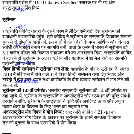
राष्ट्रपति एथेंस में ‘The Unknown Soldier’ स्मारक पर भी गए और
श्रद्धासुमन अर्पित किये.
कंप्यूटर
सूरीनाम
अंग्रेजी
राष्‍ट्रपति कोविंद यात्रा के दूसरे चरण में लैटिन अमेरिकी देश सूरीनाम की
राजधानी पारामारि‍बो पहुंचे. श्री कोविंद ने सूरीनाम के राष्‍ट्रपति डिजायर डेलानो
बुतरसे से द्वीपक्षीय वार्ता की. इस वार्ता में दोनों देशों के मध्य आर्थिक और विकास
मॉक टेस्ट
संबंधों को मजबूत बनाने पर सहमति बनी. वार्ता के क्रम में भारत ने सूरीनाम को
5.1 करोड़ डॉलर की विकास सहायता देने का आश्वासन दिया. राष्ट्रपति कोविंद
ने बुतरसे से सूरीनाम के अंतरराष्ट्रीय सौर गठबंधन में शामिल होने का सहमति
टुडेज जीके
पत्र भी प्राप्त किया.
विश्व हिन्दी सम्मेलन में सूरीनाम भाग लेगा:
बातचीत के दौरान सूरीनाम ने अगस्त
2018 में मॉरीशस में होने वाले 11वें विश्व हिन्दी सम्मेलन तथा त्रिनिदाद और
टौबैगो में होने वाले भारत तथा कारीकॉम के बीच व्यापार सम्मेलन में भाग लेने की
Menu
Menu
बात कही.
सूरीनाम की 145वीं वर्षगांठ:
भारतीय राष्‍ट्रपति सूरीनाम की 145वीं वर्षगांठ पर
वहां पहुंचे थे. सूरीनाम के राष्‍ट्रपति ने अंतर्राष्‍ट्रीय सौर गठबंधन की पुष्टि संबंधी
दस्‍तावेज सौंपे. सूरीनाम के राष्‍ट्रपति ने कृषि और अपशिष्‍ट ऊर्जा और लघु व
मध्‍यम क्षेत्र के विकास के लिए भारत का सहयोग मांगा.
अंतरराष्ट्रीय योग दिवस में योग किया:
राष्ट्रपति कोविंद ने 21 जून को
अंतरराष्ट्रीय योग दिवस के अवसर पर सूरीनाम के अपने समकक्ष डिजायर
डेलानो बुतरसे के साथ परमारिबो में योग किया.