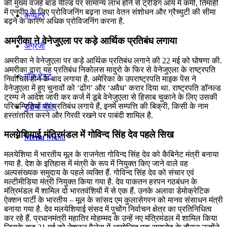
की मुख्य वजहें बांड यील्ड पर सामान्य लाभ होने से ट्रेडिंग आय में कमी, तिमाही
में एनपीए के लिए प्रोविजनिंग बढ़ना तथा वेतन संशोधन और ग्रैच्युटी की सीमा
कंप्यूटर
बढ़ने के कारण अधिक प्रोविजनिंग करना है.
अमरीका ने वेनेजुएला पर कड़े आर्थिक प्रतिबंध लगाया
अंग्रेजी
अमरीका ने वेनेजुएला पर कड़े आर्थिक प्रतिबंध लगाने की 22 मई को घोषणा की.
अमरीका द्वारा यह प्रतिबंध निकोलस मादुरो के फिर से वेनेजुएला के राष्‍ट्रपति
मॉक टेस्ट
निर्वाचित होने के बाद लगाया है. अमेरिका के उपराष्ट्रपति माइक पेंस ने
वेनेजुएला में हुए चुनावों को ‘ढोंग’ और ‘अवैध’ करार दिया था. राष्‍ट्रपति डॉनल्‍ड
ट्रम्‍प ने आदेश जारी कर कर्ज में डूबे वेनेजुएला से हिसाब चुकाने के लिए उसकी
परिसम्पितियों पर प्रतिबंध लगाये हैं, इनमें सम्‍पत्ति की बिक्री, किसी के नाम
टुडेज जीके
हस्‍तांतरित करने और गिरवी रखने पर पाबंदी शामिल है.
मलयेशियाई मंत्रिमंडल में गोविन्द सिंह देव पहले सिख
Menu
Menu
मलयेशिया में भारतीय मूल के राजनेता गोविन्द सिंह देव को कैबिनेट मंत्री बनाया
गया है. देश के इतिहास में मंत्री के रूप में नियुक्त किए जाने वाले वह
अल्पसंख्यक समुदाय के पहले व्यक्ति हैं. गोविन्द सिंह देव को संचार एवं
मल्टीमीडिया मंत्री नियुक्त किया गया है. देव पाकतन हरपन गठबंधन के
मंत्रिमंडल में शामिल दो भारतवंशियों में से एक हैं. उनके अलावा डेमोक्रेटिक
ऐक्शन पार्टी के भारतीय – मूल के सांसद एम कुलासेगरन को मानव संसाधन मंत्री
बनाया गया है. देव मलयेशियाई संसद में पुचोंग निर्वाचन क्षेत्र का प्रतिनिधित्व
कर रहे हैं. प्रधानमंत्री महातिर मोहम्मद के उन्हें नए मंत्रिमंडल में शामिल किया