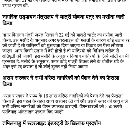
जिसके बाद 21 मई को नेशनल पैलेस में आयोजित एक समारोह के दौरान उन्होंने
शपथ ग्रहण की.
नागरिक उड्डयन मंत्रालय ने यात्री घोषणा पत्र का मसौदा जारी
किया
नागर विमानन मंत्री जयंत सिन्हा ने 22 मई को यात्री चार्टर का मसौदा जारी
किया. इस मसौदे के अनुसार अगर एयरलाइंस की गलती के कारण कोई उड़ान रद्द
की जाती है तो यात्रियों को मुआवज़ा दिया जाएगा या टिकट का पैसा लौटाया
जाएगा. अगर किसी उड़ान में देरी होती है तो यात्रियों को विभिन्न तरीके से
क्षतिपूर्ती की जाएगी. इस मसौदे के अनुसार दिव्यांग यात्रियों के लिये सीटों का भी
प्रस्ताव है. मसौदे के अनुसार, अगर कोई यात्री टिकट लेने के चौबीस घंटे के
अंदर इसे रद्द कराता है तो कोई शुल्क नहीं लिया जाएगा.
असम सरकार ने सभी वरिष्‍ठ नागरिकों को पेंशन देने का फैसला
किया
असम सरकार ने राज्‍य के 16 लाख वरिष्‍ठ नागरिकों को पेंशन देने का फैसला
किया है. इस पहल के तहत राज्‍य सरकार 60 वर्ष और उससे ऊपर की आयु वाले
सभी वरिष्‍ठ नागरिकों को पेंशन उपलब्‍ध कराएगी. पेंशनधारकों को 250 रूपये
प्रतिमाह ऑनलाइन प्रदान किए जाएंगे.
तमिलनाडु में स्टरलाइट इंडस्ट्री के खिलाफ प्रदर्शन