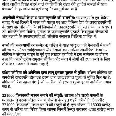
अंतर जातीय विवाह करने वाले दंपत्तियों को राहत देते हुए ऐसे मामलों में खाप
पंचायतों के हस्‍तक्षेप को पूरी तरह गैर कानूनी बताया है.
अफ्रीकी नेताओं के साथ उपराष्ट्रपति की बातचीत:
उपराष्ट्रपति एम. वेंकैया
नायडू ने नई दिल्ली में भारत की यात्रा पर आए विभिन्न देशों के उपराष्ट्रपतियों
के साथ बातचीत की, जिनमें जिम्बाब्वे के उपराष्ट्रपति जनरल (अवकाश प्राप्त)
डॉ. कोंस्टेनटिनो चिवेंगा, युगांडा के उपराष्ट्रपति एडवर्ड किवानुका सेस्कांडी
और मलावी के उपराष्ट्रपति डॉ. सौलौस क्लाउस चिलिमा शामिल थे.
बच्‍चों की समस्‍याओं पर सम्‍मेलन:
जॉर्डन के शाह अब्‍दुल्‍ला की मेजबानी में बच्‍चों
की समस्‍याओं पर साहित्‍यकारों और नेताओं का सम्‍मेलन आयोजित किया गया.
सीरिया में संयुक्‍त राष्‍ट्र के पूर्व दूत लखदर ब्राहिमी ने इस सम्‍मेलन के दौरान
कहा कि अंतर्राष्‍ट्रीय समुदाय सीरिया और यमन में लोगों की रक्षा करने के लिए
ठोस कदम उठाने में नाकाम रहा है.
दक्षिण कोरिया को अमेरिका द्वारा लागू इस्पात शुल्क से मुक्ति:
दक्षिण कोरिया को
अमरीकी राष्ट्रपति डोनाल्ड ट्रम्प द्वारा लागू इस्पात शुल्क से मुक्ति मिल गई है.
दक्षिण कोरिया पहला देश है जो अमरीका से इस्पात शुल्क हटवा पाने में कामयाब
रहा है.
321000 किफायती मकान बनाने की मंजूरी:
आवास और शहरी मामलों के
मंत्रालय ने प्रधानमंत्री आवास योजना के तहत शहरी गरीबों के लिए और
321000 किफायती मकान बनाने की मंजूरी दी है. इस योजना में 18000 करोड़
रूपए से अधिक का निवेश किया जाएगा जिसमें केन्‍द्र सरकार 4700 करोड़ रूपए
की मदद देगी.