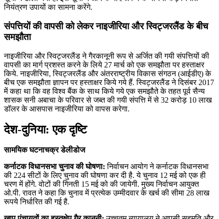
नियंत्रण उपायों का सामना करेंगे.
संपत्तियों की वापसी को लेकर नाइजीरिया और स्विट्जरलैंड के बीच
समझौता
नाइजीरिया और स्विट्जरलैंड ने गैरकानूनी रूप से अर्जित की गयी संपत्तियों की
वापसी का मार्ग प्रशस्त करने के लिये 27 मार्च को एक समझौता पर हस्ताक्षर
किये. नाइजीरिया, स्विट्जरलैंड और अंतरराष्ट्रीय विकास संगठन (आईडीए) के
बीच एक समझौता ज्ञापन पर हस्ताक्षर किये गये हैं. स्विट्जरलैंड ने दिसंबर 2017
में कहा था कि वह विश्व बैंक के साथ किये गये एक समझौते के तहत पूर्व सैन्य
शासक सनी अबाचा के परिवार से जब्त की गयी संपत्ति में से 32 करोड़ 10 लाख
डॉलर के आसपास नाइजीरिया को वापस करेगा.
देश-दुनिया: एक दृष्टि
सामयिक घटनाचक्र डेलीडोज
कर्नाटक विधानसभा चुनाव की घोषणा:
निर्वाचन आयोग ने कर्नाटक विधानसभा
की 224 सीटों के लिए चुनाव की घोषणा कर दी है. ये चुनाव 12 मई को एक ही
चरण में होंगे. वोटों की गिनती 15 मई को की जायेगी. मुख्‍य निर्वाचन आयुक्‍त
ओ.पी. रावत ने कहा कि चुनाव में प्रत्‍येक उम्‍मीदवार के खर्च की सीमा 28 लाख
रूपये निर्धारित की गई है.
खाप पंचायतों का हस्‍तक्षेप गैर कानूनी:
उच्‍चतम न्‍यायालय ने आपसी सहमति और