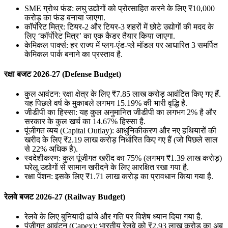
SME ग्रोथ फंड: लघु उद्योगों को प्रोत्साहित करने के लिए ₹10,000
करोड़ का फंड बनाया जाएगा.
कॉर्पोरेट मित्र: टियर-2 और टियर-3 शहरों में छोटे उद्योगों की मदद के
लिए ‘कॉर्पोरेट मित्र’ का एक कैडर तैयार किया जाएगा.
केमिकल पार्क्स: हर राज्य में प्लग-एंड-प्ले मॉडल पर आधारित 3 समर्पित
केमिकल पार्क बनाने का प्रस्ताव है.
रक्षा बजट 2026-27 (Defense Budget)
कुल आवंटन: रक्षा क्षेत्र के लिए ₹7.85 लाख करोड़ आवंटित किए गए हैं.
यह पिछले वर्ष के मुकाबले लगभग 15.19% की भारी वृद्धि है.
जीडीपी का हिस्सा: यह कुल अनुमानित जीडीपी का लगभग 2% है और
सरकार के कुल खर्च का 14.67% हिस्सा है.
पूंजीगत व्यय (Capital Outlay): आधुनिकीकरण और नए हथियारों की
खरीद के लिए ₹2.19 लाख करोड़ निर्धारित किए गए हैं (जो पिछले साल
से 22% अधिक है).
स्वदेशीकरण: कुल पूंजीगत खरीद का 75% (लगभग ₹1.39 लाख करोड़)
घरेलू उद्योगों से सामान खरीदने के लिए आरक्षित रखा गया है.
रक्षा पेंशन: इसके लिए ₹1.71 लाख करोड़ का प्रावधान किया गया है.
रेलवे बजट 2026-27 (Railway Budget)
रेलवे के लिए बुनियादी ढांचे और गति पर विशेष ध्यान दिया गया है.
पूंजीगत आवंटन (Capex): भारतीय रेलवे को ₹2.93 लाख करोड़ का अब