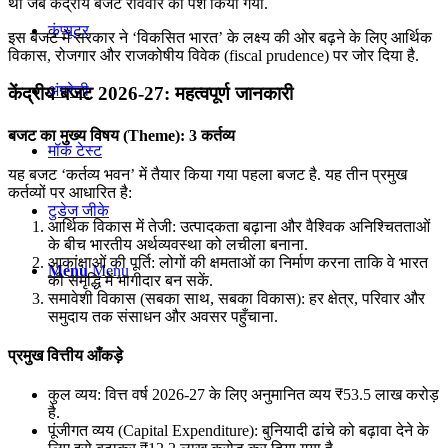
था जब केंद्रीय बजट रविवार को पेश किया गया.
कंप्यूटर
इस बजट में सरकार ने ‘विकसित भारत’ के लक्ष्य की ओर बढ़ने के लिए आर्थिक
विकास, रोजगार और राजकोषीय विवेक (fiscal prudence) पर जोर दिया है.
अंग्रेजी
केंद्रीय बजट 2026-27: महत्वपूर्ण जानकारी
बजट का मुख्य विषय (Theme): 3 कर्तव्य
मॉक टेस्ट
यह बजट ‘कर्तव्य भवन’ में तैयार किया गया पहला बजट है. यह तीन प्रमुख
कर्तव्यों पर आधारित है:
टुडेज जीके
आर्थिक विकास में तेजी: उत्पादकता बढ़ाना और वैश्विक अनिश्चितताओं
के बीच भारतीय अर्थव्यवस्था को लचीला बनाना.
आकांक्षाओं की पूर्ति: लोगों की क्षमताओं का निर्माण करना ताकि वे भारत
Menu
Menu
की समृद्धि में भागीदार बन सकें.
समावेशी विकास (सबका साथ, सबका विकास): हर क्षेत्र, परिवार और
समुदाय तक संसाधन और अवसर पहुँचाना.
प्रमुख वित्तीय आँकड़े
कुल व्यय: वित्त वर्ष 2026-27 के लिए अनुमानित व्यय ₹53.5 लाख करोड़
है.
पूंजीगत व्यय (Capital Expenditure): बुनियादी ढांचे को बढ़ावा देने के