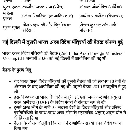
श्रेणी
विजेता
उपविजेता
पुरुष एकल
कार्लोस अल्काराज (स्पेन)
नोवाक जोकोविच (सर्बिया)
महिला
एलेना रिबाकिना (कजाकिस्तान)
आर्यना सबालेंका (बेलारूस)
एकल
नील स्कूप्सकी और क्रिश्चियन
जेसन कुबलर और मार्क
पुरुष युगल
हरिसन
पॉलमन्स
नई दिल्ली में दूसरी भारत-अरब विदेश मंत्रियों की बैठक संपन्न हुई
भारत-अरब विदेश मंत्रियों की बैठक (2nd India-Arab Foreign Ministers’
Meeting) 31 जनवरी 2026 को नई दिल्ली में आयोजित की गई थी.
बैठक के मुख्य बिंदु
यह भारत-अरब विदेश मंत्रियों की दूसरी बैठक थी जो लगभग 10 वर्षों के
अंतराल के बाद आयोजित की गई थी. पहली बैठक 2016 में बहरीन में हुई
थी.
इसकी अध्यक्षता भारत के विदेश मंत्री डॉ. एस. जयशंकर और संयुक्त
अरब अमीरात (UAE) के विदेश मंत्री ने संयुक्त रूप से की.
इसमें अरब लीग के सभी 22 सदस्य देशों के विदेश मंत्रियों और वरिष्ठ
प्रतिनिधियों के साथ-साथ अरब लीग के महासचिव अहमद अबुल घीत ने
भी हिस्सा लिया.
बैठक के दौरान क्षेत्रीय स्थिरता और आर्थिक सहयोग पर विशेष ध्यान
दिया गया.