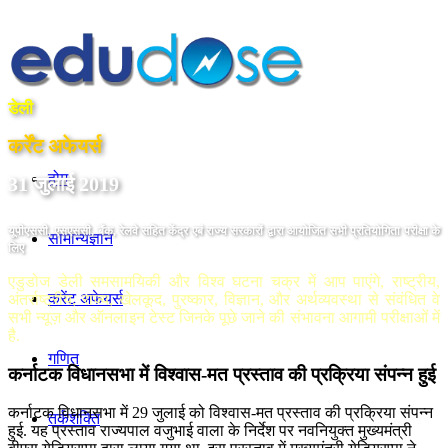
डेली
कर्रेंट अफेयर्स
होम
31 जुलाई 2019
यूपीएससी, एसएससी, बैंक, रेलवे सहित केंद्र एबं राज्य सरकारों द्वारा आयोजित सभी प्रतियोगिता परीक्षा के
सामान्यज्ञान
लिए
एडुडोज डेली समसामयिकी और विश्व घटना चक्र में आप पाएंगे, राष्ट्रीय,
करेंट अफेयर्स
अंतर्राष्ट्रीय, राज्य, खेलकूद, पुरष्कार, विज्ञान, और अर्थव्यवस्था से संवंधित वे
सभी न्यूज़ और ऑनलाइन टेस्ट जिनके पूछे जाने की संभावना आगामी परीक्षाओं में
है.
गणित
कर्नाटक विधानसभा में विश्वास-मत प्रस्ताव की प्रक्रिया संपन्न हुई
कर्नाटक विधानसभा में 29 जुलाई को विश्वास-मत प्रस्ताव की प्रक्रिया संपन्न
तर्कशक्ति
हुई. यह प्रस्ताव राज्यपाल वजुभाई वाला के निर्देश पर नवनियुक्त मुख्यमंत्री