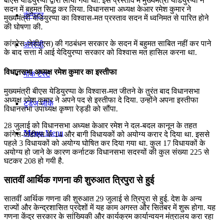
बीएस येडियुरप्पा द्वारा लाया गया था. इस प्रस्ताव में मुख्यमंत्री येडियुरप्पा ने
सदन में बहुमत सिद्ध कर लिया. विधानसभा अध्यक्ष केआर रमेश कुमार ने
कंप्यूटर
मुख्यमंत्री येडियुरप्पा का विश्वास-मत प्रस्ताव सदन में ध्वनिमत से पारित होने
की घोषणा की.
कांग्रेस-जेडी(एस) की गठबंधन सरकार के सदन में बहुमत साबित नहीं कर पाने
अंग्रेजी
के बाद सत्ता में आई येदियुरप्पा सरकार को विश्वास मत हासिल करना था.
विधानसभा अध्यक्ष रमेश कुमार का इस्तीफा
मॉक टेस्ट
मुख्यमंत्री बीएस येडियुरप्पा के विश्वास-मत जीतने के तुरंत बाद विधानसभा
अध्यक्ष रमेश कुमार ने अपने पद से इस्तीफा दे दिया. उन्होंने अपना इस्तीफा
टुडेज जीके
विधानसभा उपाध्यक्ष कृष्णा रेड्डी को सौंपा.
28 जुलाई को विधानसभा अध्यक्ष केआर रमेश ने दल-बदल कानून के तहत
Menu
Menu
कांगेस-जेडीएस के 14 और बागी विधायकों को अयोग्य करार दे दिया था. इससे
पहले 3 विधायकों को अयोग्य घोषित कर दिया गया था. कुल 17 विधायकों के
अयोग्‍य हो जाने के कारण कर्नाटक विधानसभा सदस्यों की कुल संख्‍या 225 से
घटकर 208 हो गयी है.
सातवीं आर्थिक गणना की शुरुआत त्रिपुरा से हुई
सातवीं आर्थिक गणना की शुरुआत 29 जुलाई से त्रिपुरा से हुई. देश के अन्‍य
राज्‍यों और केन्‍द्रशासित प्रदेशों में यह काम अगस्‍त और सितंबर में शुरू होगा. यह
गणना केंद्र सरकार के सांख्यिकी और कार्यक्रम कार्यान्‍वयन मंत्रालय करा रहा