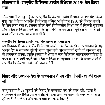
लोकसभा में ‘राष्‍ट्रीय चिकित्‍सा आयोग विधेयक 2019’ पेश किया
गया
लोकसभा में 29 जुलाई को ‘राष्‍ट्रीय चिकित्‍सा आयोग विधेयक 2019’ पेश किया
गया. यह विधेयक भारतीय चिकित्‍सा परिषद अधिनियम 1956 को निरस्‍त करने
के लिए लाया गया है. इसका उद्देश्‍य ऐसी चिकित्सीय शिक्षा देना है जिससे गुणवत्‍ता
और मेडिकल शिक्षा सस्‍ती हो सके. इस विधेयक का उद्देश्‍य पूरे देश में पर्याप्‍त और
अच्‍छे डॉक्‍टर उपलब्‍ध कराना भी है.
राष्ट्रीय चिकित्सा आयोग स्थापित करने का प्रावधान
इस विधेयक में एक राष्ट्रीय चिकित्सा आयोग स्थापित करने का प्रावधान है. यह
आयोग देश में स्वास्थ्य संबंधी मानव संसाधनों और बुनयादी ढांचे की जरूरतों का
भी आकलन करेगा. इसके अलावा विधेयक में एक चिकित्सा सलाहकार परिषद के
गठन की बात कही गई है जो मेडिकल शिक्षा के न्यूनतम मानकों के बनाए रखने में
राष्ट्रीय चिकित्सा आयोग को सलाह देगी.
बिहार और उत्‍तरप्रदेश के राज्‍यपाल ने पद और गोपनीयता की शपथ
ली
फागु चौहान ने 29 जुलाई को बिहार के राज्‍यपाल पद की शपथ ली. पटना में
राजभवन में आयोजित एक समारोह में पटना उच्‍च न्‍यायालय के मुख्‍य न्‍यायाधीश
एपी शाही ने उन्‍हें पद और गोपनीयता की शपथ दिलाई.